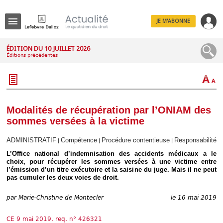
JE M'ABONNE
Menu
ÉDITION DU 10 JUILLET 2026
Éditions précédentes
R
e
c
h
e
r
c
Modalités de récupération par l’ONIAM des
h
sommes versées à la victime
e
ADMINISTRATIF
Compétence
Procédure contentieuse
Responsabilité
|
|
|
L’Office national d’indemnisation des accidents médicaux a le
choix, pour récupérer les sommes versées à une victime entre
Déplier
l’émission d’un titre exécutoire et la saisine du juge. Mais il ne peut
Administratif
pas cumuler les deux voies de droit.
Déplier
Affaires
par
Marie-Christine de Montecler
le 16 mai 2019
Déplier
Civil
CE 9 mai 2019, req. n° 426321