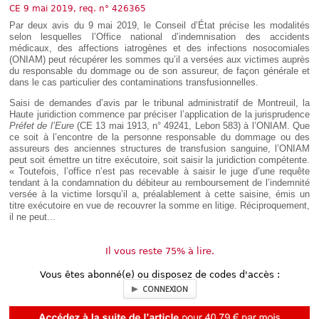
Déplier
CE 9 mai 2019, req. n° 426365
Européen
Par deux avis du 9 mai 2019, le Conseil d’État précise les modalités
Déplier
selon lesquelles l’Office national d’indemnisation des accidents
Immobilier
médicaux, des affections iatrogènes et des infections nosocomiales
(ONIAM) peut récupérer les sommes qu’il a versées aux victimes auprès
Déplier
du responsable du dommage ou de son assureur, de façon générale et
IP/IT
et
dans le cas particulier des contaminations transfusionnelles.
Déplier
Communication
Pénal
Saisi de demandes d’avis par le tribunal administratif de Montreuil, la
Haute juridiction commence par préciser l’application de la jurisprudence
Déplier
Préfet de l’Eure
(CE 13 mai 1913, n° 49241, Lebon 583) à l’ONIAM. Que
Social
ce soit à l’encontre de la personne responsable du dommage ou des
Déplier
assureurs des anciennes structures de transfusion sanguine, l’ONIAM
Avocat
peut soit émettre un titre exécutoire, soit saisir la juridiction compétente.
« Toutefois, l’office n’est pas recevable à saisir le juge d’une requête
tendant à la condamnation du débiteur au remboursement de l’indemnité
versée à la victime lorsqu’il a, préalablement à cette saisine, émis un
titre exécutoire en vue de recouvrer la somme en litige. Réciproquement,
il ne peut...
Il vous reste 75% à lire.
Vous êtes abonné(e) ou disposez de codes d'accès :
CONNEXION