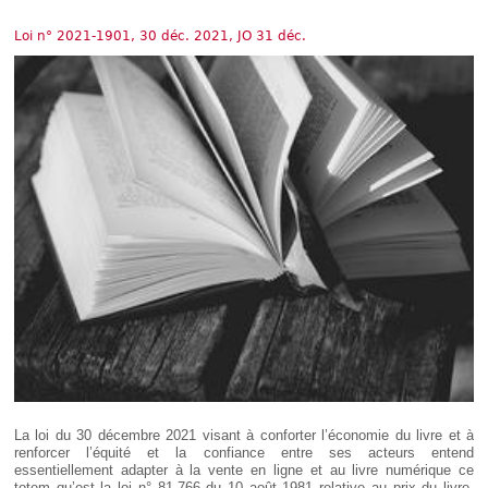
Déplier
Européen
Loi n° 2021-1901, 30 déc. 2021, JO 31 déc.
Déplier
Immobilier
Déplier
IP/IT
et
Déplier
Communication
Pénal
Déplier
Social
Déplier
Avocat
La loi du 30 décembre 2021 visant à conforter l’économie du livre et à
renforcer l’équité et la confiance entre ses acteurs entend
essentiellement adapter à la vente en ligne et au livre numérique ce
totem qu’est la loi n° 81-766 du 10 août 1981 relative au prix du livre,