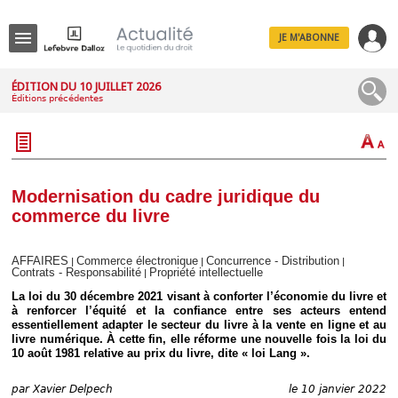
JE M'ABONNE
Menu
ÉDITION DU 10 JUILLET 2026
Éditions précédentes
R
e
c
h
e
r
c
Modernisation du cadre juridique du
h
commerce du livre
e
AFFAIRES
Commerce électronique
Concurrence - Distribution
|
|
|
Contrats - Responsabilité
Propriété intellectuelle
|
Déplier
La loi du 30 décembre 2021 visant à conforter l’économie du livre et
Administratif
à renforcer l’équité et la confiance entre ses acteurs entend
essentiellement adapter le secteur du livre à la vente en ligne et au
Déplier
livre numérique. À cette fin, elle réforme une nouvelle fois la loi du
Affaires
10 août 1981 relative au prix du livre, dite « loi Lang ».
Déplier
Civil
par
Xavier Delpech
le 10 janvier 2022