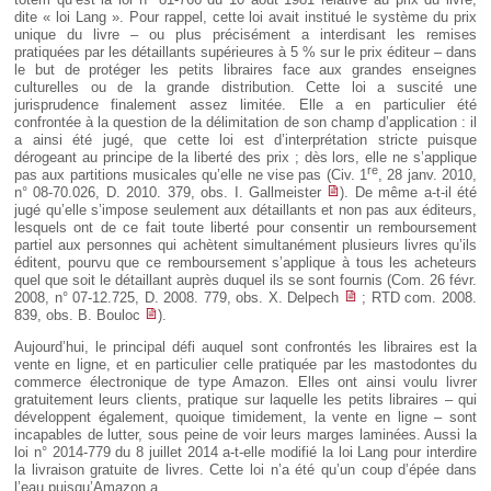
dite « loi Lang ». Pour rappel, cette loi avait institué le système du prix
unique du livre – ou plus précisément a interdisant les remises
pratiquées par les détaillants supérieures à 5 % sur le prix éditeur – dans
le but de protéger les petits libraires face aux grandes enseignes
culturelles ou de la grande distribution. Cette loi a suscité une
jurisprudence finalement assez limitée. Elle a en particulier été
confrontée à la question de la délimitation de son champ d’application : il
a ainsi été jugé, que cette loi est d’interprétation stricte puisque
dérogeant au principe de la liberté des prix ; dès lors, elle ne s’applique
re
pas aux partitions musicales qu’elle ne vise pas (Civ. 1
, 28 janv. 2010,
n° 08-70.026, D. 2010. 379, obs. I. Gallmeister
). De même a-t-il été
jugé qu’elle s’impose seulement aux détaillants et non pas aux éditeurs,
lesquels ont de ce fait toute liberté pour consentir un remboursement
partiel aux personnes qui achètent simultanément plusieurs livres qu’ils
éditent, pourvu que ce remboursement s’applique à tous les acheteurs
quel que soit le détaillant auprès duquel ils se sont fournis (Com. 26 févr.
2008, n° 07-12.725, D. 2008. 779, obs. X. Delpech
; RTD com. 2008.
839, obs. B. Bouloc
).
Aujourd’hui, le principal défi auquel sont confrontés les libraires est la
vente en ligne, et en particulier celle pratiquée par les mastodontes du
commerce électronique de type Amazon. Elles ont ainsi voulu livrer
gratuitement leurs clients, pratique sur laquelle les petits libraires – qui
développent également, quoique timidement, la vente en ligne – sont
incapables de lutter, sous peine de voir leurs marges laminées. Aussi la
loi n° 2014-779 du 8 juillet 2014 a-t-elle modifié la loi Lang pour interdire
la livraison gratuite de livres. Cette loi n’a été qu’un coup d’épée dans
l’eau puisqu’Amazon a...