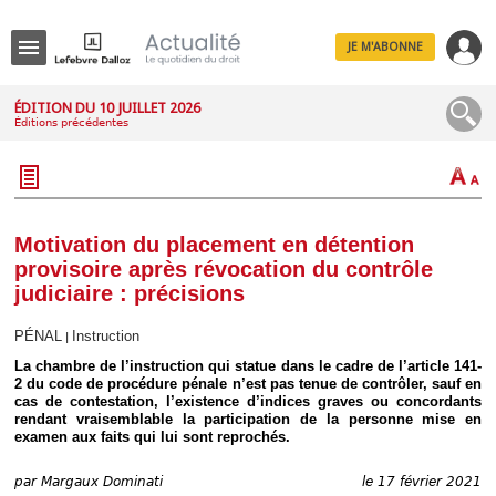
JE M'ABONNE
Menu
ÉDITION DU 10 JUILLET 2026
Éditions précédentes
R
e
c
h
e
r
c
Motivation du placement en détention
h
provisoire après révocation du contrôle
e
judiciaire : précisions
PÉNAL
Instruction
|
La chambre de l’instruction qui statue dans le cadre de l’article 141-
Déplier
2 du code de procédure pénale n’est pas tenue de contrôler, sauf en
Administratif
cas de contestation, l’existence d’indices graves ou concordants
Déplier
rendant vraisemblable la participation de la personne mise en
Affaires
examen aux faits qui lui sont reprochés.
Déplier
Civil
par
Margaux Dominati
le 17 février 2021