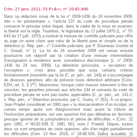
Déplier
Européen
Crim. 27 janv. 2021, FS-P+B+I, n° 20-85.990
Déplier
Dans sa rédaction issue de la loi n° 2009-1436 du 24 novembre 2009,
Immobilier
dite « loi pénitentiaire », l’article 137 du code de procédure pénale
Déplier
consacre le principe selon lequel, dans le cadre de la mise en examen,
IP/IT
la liberté est la règle. Toutefois, le législateur du 17 juillet 1970 (L. n° 70-
et
643 du 17 juill. 1970) a institué la mesure de contrôle judiciaire pour offrir
Déplier
Communication
au juge un autre choix que celui de la liberté pure et simple ou de la
Pénal
détention (v. Rép. pén.,
v°
Contrôle judiciaire, par P. Dourneau-Josette et
C. Girault, n° 1). La loi du 24 novembre 2009 est venue ensuite
Déplier
Social
poursuivre cet objectif par la création d’une mesure intermédiaire
d’assignation à résidence avec surveillance électronique (L. n° 2009-
Déplier
1436 du 24 nov. 2009). La détention provisoire, « exception de
Avocat
l’exception », n’est alors possible que sous certains critères
limitativement énumérés par la loi (C. pr. pén., art. 144) et s’accompagne
de diverses garanties afin de prévenir toute détention arbitraire (Conv.
er
EDH, art. 5, § 1
). Néanmoins, lorsque cette mesure intervient à titre de
sanction, les garanties prévues aux articles 144 et suivants du code de
procédure pénale ne sont pas toutes applicables (C. pr. pén., art. 141-2,
v. Rép. pén.,
v°
Détention provisoire, par C. Guéry, n° 351). À ce propos,
Jean Pradel considérait en 1981 que « la réincarcération d’un inculpé, un
certain temps après son élargissement mais avant la clôture de
l’instruction préparatoire, est une question fort peu débattue en doctrine,
presque ignorée de la jurisprudence et pleine de difficultés » (Crim. 22
janv. 1981, n° 80-92.638, D. 1981. 561, note J. Pradel). Depuis, toutes
deux se sont emparées de cette question, afin d’en régler partiellement
les difficultés (Crim. 13 févr. 2019, n° 18-86.559,
Dalloz actualité, 11