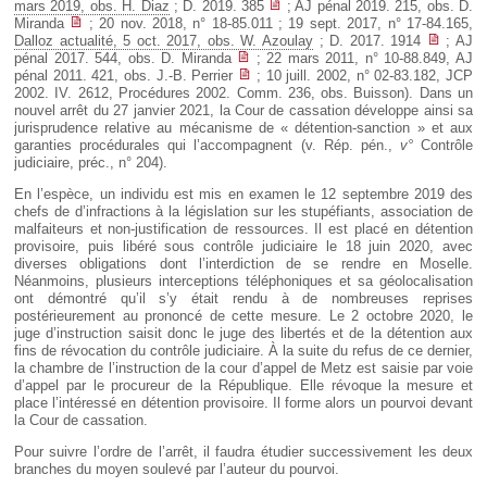
mars 2019, obs. H. Diaz
; D. 2019. 385
; AJ pénal 2019. 215, obs. D.
Miranda
; 20 nov. 2018, n° 18-85.011 ; 19 sept. 2017, n° 17-84.165,
Dalloz actualité, 5 oct. 2017, obs. W. Azoulay
; D. 2017. 1914
; AJ
pénal 2017. 544, obs. D. Miranda
; 22 mars 2011, n° 10-88.849, AJ
pénal 2011. 421, obs. J.-B. Perrier
; 10 juill. 2002, n° 02-83.182, JCP
2002. IV. 2612, Procédures 2002. Comm. 236, obs. Buisson). Dans un
nouvel arrêt du 27 janvier 2021, la Cour de cassation développe ainsi sa
jurisprudence relative au mécanisme de « détention-sanction » et aux
garanties procédurales qui l’accompagnent (v. Rép. pén.,
v°
Contrôle
judiciaire, préc., n° 204).
En l’espèce, un individu est mis en examen le 12 septembre 2019 des
chefs de d’infractions à la législation sur les stupéfiants, association de
malfaiteurs et non-justification de ressources. Il est placé en détention
provisoire, puis libéré sous contrôle judiciaire le 18 juin 2020, avec
diverses obligations dont l’interdiction de se rendre en Moselle.
Néanmoins, plusieurs interceptions téléphoniques et sa géolocalisation
ont démontré qu’il s’y était rendu à de nombreuses reprises
postérieurement au prononcé de cette mesure. Le 2 octobre 2020, le
juge d’instruction saisit donc le juge des libertés et de la détention aux
fins de révocation du contrôle judiciaire. À la suite du refus de ce dernier,
la chambre de l’instruction de la cour d’appel de Metz est saisie par voie
d’appel par le procureur de la République. Elle révoque la mesure et
place l’intéressé en détention provisoire. Il forme alors un pourvoi devant
la Cour de cassation.
Pour suivre l’ordre de l’arrêt, il faudra étudier successivement les deux
branches du moyen soulevé par l’auteur du pourvoi.