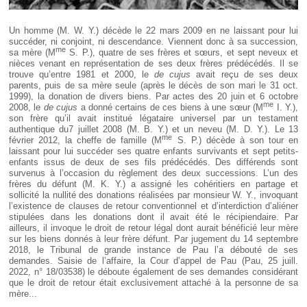
Un homme (M. W. Y.) décède le 22 mars 2009 en ne laissant pour lui
succéder, ni conjoint, ni descendance. Viennent donc à sa succession,
me
sa mère (M
S. P.), quatre de ses frères et sœurs, et sept neveux et
nièces venant en représentation de ses deux frères prédécédés. Il se
trouve qu’entre 1981 et 2000, le
de cujus
avait reçu de ses deux
parents, puis de sa mère seule (après le décès de son mari le 31 oct.
1999), la donation de divers biens. Par actes des 20 juin et 6 octobre
me
2008, le
de cujus
a donné certains de ces biens à une sœur (M
I. Y.),
son frère qu’il avait institué légataire universel par un testament
authentique du7 juillet 2008 (M. B. Y.) et un neveu (M. D. Y.). Le 13
me
février 2012, la cheffe de famille (M
S. P.) décède à son tour en
laissant pour lui succéder ses quatre enfants survivants et sept petits-
enfants issus de deux de ses fils prédécédés. Des différends sont
survenus à l’occasion du règlement des deux successions. L’un des
frères du défunt (M. K. Y.) a assigné les cohéritiers en partage et
sollicité la nullité des donations réalisées par monsieur W. Y., invoquant
l’existence de clauses de retour conventionnel et d’interdiction d’aliéner
stipulées dans les donations dont il avait été le récipiendaire. Par
ailleurs, il invoque le droit de retour légal dont aurait bénéficié leur mère
sur les biens donnés à leur frère défunt. Par jugement du 14 septembre
2018, le Tribunal de grande instance de Pau l’a débouté de ses
demandes. Saisie de l’affaire, la Cour d’appel de Pau (Pau, 25 juill.
2022, n° 18/03538) le déboute également de ses demandes considérant
que le droit de retour était exclusivement attaché à la personne de sa
mère...