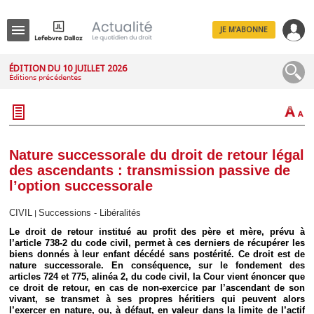
JE M'ABONNE
Menu
ÉDITION DU 10 JUILLET 2026
Éditions précédentes
R
e
c
h
e
r
c
Nature successorale du droit de retour légal
h
des ascendants : transmission passive de
e
l’option successorale
CIVIL
Successions - Libéralités
|
Le droit de retour institué au profit des père et mère, prévu à
Déplier
l’article 738-2 du code civil, permet à ces derniers de récupérer les
Administratif
biens donnés à leur enfant décédé sans postérité. Ce droit est de
Déplier
nature successorale. En conséquence, sur le fondement des
Affaires
articles 724 et 775, alinéa 2, du code civil, la Cour vient énoncer que
ce droit de retour, en cas de non-exercice par l’ascendant de son
Déplier
vivant, se transmet à ses propres héritiers qui peuvent alors
Civil
l’exercer en nature, ou, à défaut, en valeur dans la limite de l’actif