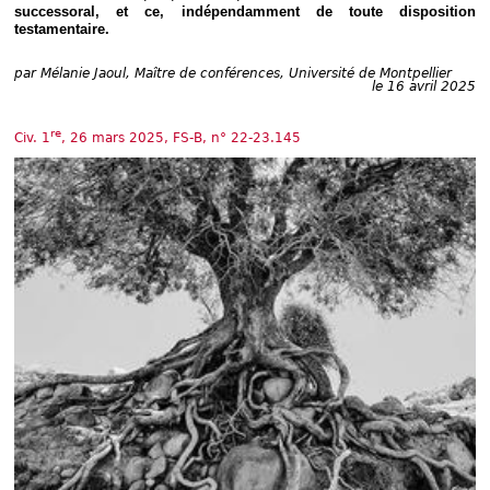
Déplier
successoral, et ce, indépendamment de toute disposition
Européen
testamentaire.
Déplier
Immobilier
par
Mélanie Jaoul, Maître de conférences, Université de Montpellier
le 16 avril 2025
Déplier
IP/IT
et
re
Déplier
Civ. 1
, 26 mars 2025, FS-B, n° 22-23.145
Communication
Pénal
Déplier
Social
Déplier
Avocat