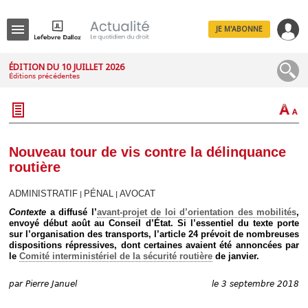
JE M'ABONNE
Menu
ÉDITION DU 10 JUILLET 2026
Éditions précédentes
R
e
c
h
e
r
c
Nouveau tour de vis contre la délinquance
h
routière
e
ADMINISTRATIF
PÉNAL
AVOCAT
|
|
Contexte
a diffusé l’
avant-projet de loi d’orientation des mobilités
,
envoyé début août au Conseil d’État. Si l’essentiel du texte porte
Déplier
sur l’organisation des transports, l’article 24 prévoit de nombreuses
Administratif
dispositions répressives, dont certaines avaient été annoncées par
Déplier
le
Comité interministériel de la sécurité routière
de janvier.
Affaires
Déplier
par
Pierre Januel
le 3 septembre 2018
Civil