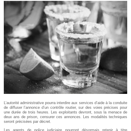
Déplier
Européen
Déplier
Immobilier
Déplier
IP/IT
et
Déplier
Communication
Pénal
Déplier
Social
Déplier
Avocat
L’autorité administrative pourra interdire aux services d’aide à la conduite
de diffuser l’annonce d’un contrôle routier, sur des voies précises pour
une durée de trois heures. Les exploitants devront, sous la menace de
deux ans de prison, censurer ces annonces. Les modalités techniques
seront précisées par décret.
Les agents de police judiciaire pourront désormais retenir à titre