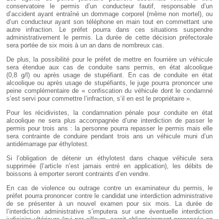
conservatoire le permis d’un conducteur fautif, responsable d’un
d’accident ayant entraîné un dommage corporel (même non mortel), ou
d’un conducteur ayant son téléphone en main tout en commettant une
autre infraction. Le préfet pourra dans ces situations suspendre
administrativement le permis. La durée de cette décision préfectorale
sera portée de six mois à un an dans de nombreux cas.
De plus, la possibilité pour le préfet de mettre en fourrière un véhicule
sera étendue aux cas de conduite sans permis, en état alcoolique
(0,8 g/l) ou après usage de stupéfiant. En cas de conduite en état
alcoolique ou après usage de stupéfiants, le juge pourra prononcer une
peine complémentaire de « confiscation du véhicule dont le condamné
s’est servi pour commettre l’infraction, s’il en est le propriétaire ».
Pour les récidivistes, la condamnation pénale pour conduite en état
alcoolique ne sera plus accompagnée d’une interdiction de passer le
permis pour trois ans : la personne pourra repasser le permis mais elle
sera contrainte de conduire pendant trois ans un véhicule muni d’un
antidémarrage par éthylotest.
Si l’obligation de détenir un éthylotest dans chaque véhicule sera
supprimée (l’article n’est jamais entré en application), les débits de
boissons à emporter seront contraints d’en vendre.
En cas de violence ou outrage contre un examinateur du permis, le
préfet pourra prononcer contre le candidat une interdiction administrative
de se présenter à un nouvel examen pour six mois. La durée de
l’interdiction administrative s’imputera sur une éventuelle interdiction