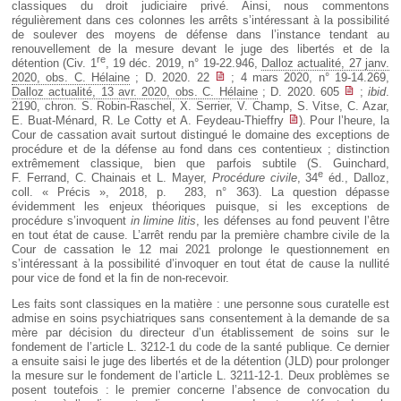
classiques du droit judiciaire privé. Ainsi, nous commentons
régulièrement dans ces colonnes les arrêts s’intéressant à la possibilité
de soulever des moyens de défense dans l’instance tendant au
renouvellement de la mesure devant le juge des libertés et de la
re
détention (Civ. 1
, 19 déc. 2019, n° 19-22.946,
Dalloz actualité, 27 janv.
2020, obs. C. Hélaine
; D. 2020. 22
; 4 mars 2020, n° 19-14.269,
Dalloz actualité, 13 avr. 2020, obs. C. Hélaine
; D. 2020. 605
;
ibid
.
2190, chron. S. Robin-Raschel, X. Serrier, V. Champ, S. Vitse, C. Azar,
E. Buat-Ménard, R. Le Cotty et A. Feydeau-Thieffry
). Pour l’heure, la
Cour de cassation avait surtout distingué le domaine des exceptions de
procédure et de la défense au fond dans ces contentieux ; distinction
extrêmement classique, bien que parfois subtile (S. Guinchard,
e
F. Ferrand, C. Chainais et L. Mayer,
Procédure civile
, 34
éd., Dalloz,
coll. « Précis », 2018, p. 283, n° 363). La question dépasse
évidemment les enjeux théoriques puisque, si les exceptions de
procédure s’invoquent
in limine litis
, les défenses au fond peuvent l’être
en tout état de cause. L’arrêt rendu par la première chambre civile de la
Cour de cassation le 12 mai 2021 prolonge le questionnement en
s’intéressant à la possibilité d’invoquer en tout état de cause la nullité
pour vice de fond et la fin de non-recevoir.
Les faits sont classiques en la matière : une personne sous curatelle est
admise en soins psychiatriques sans consentement à la demande de sa
mère par décision du directeur d’un établissement de soins sur le
fondement de l’article L. 3212-1 du code de la santé publique. Ce dernier
a ensuite saisi le juge des libertés et de la détention (JLD) pour prolonger
la mesure sur le fondement de l’article L. 3211-12-1. Deux problèmes se
posent toutefois : le premier concerne l’absence de convocation du