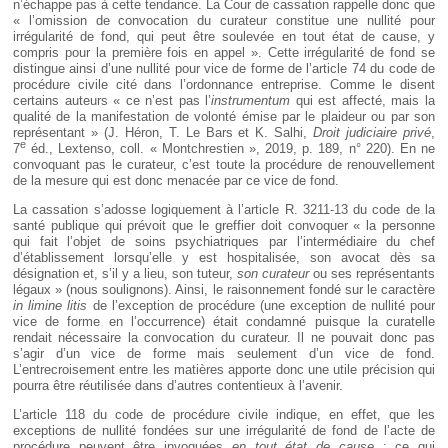
n’échappe pas à cette tendance. La Cour de cassation rappelle donc que
« l’omission de convocation du curateur constitue une nullité pour
irrégularité de fond, qui peut être soulevée en tout état de cause, y
compris pour la première fois en appel ». Cette irrégularité de fond se
distingue ainsi d’une nullité pour vice de forme de l’article 74 du code de
procédure civile cité dans l’ordonnance entreprise. Comme le disent
certains auteurs « ce n’est pas l’
instrumentum
qui est affecté, mais la
qualité de la manifestation de volonté émise par le plaideur ou par son
représentant » (J. Héron, T. Le Bars et K. Salhi,
Droit judiciaire privé
,
e
7
éd., Lextenso, coll. « Montchrestien », 2019, p. 189, n° 220). En ne
convoquant pas le curateur, c’est toute la procédure de renouvellement
de la mesure qui est donc menacée par ce vice de fond.
La cassation s’adosse logiquement à l’article R. 3211-13 du code de la
santé publique qui prévoit que le greffier doit convoquer « la personne
qui fait l’objet de soins psychiatriques par l’intermédiaire du chef
d’établissement lorsqu’elle y est hospitalisée, son avocat dès sa
désignation et, s’il y a lieu, son tuteur,
son curateur
ou ses représentants
légaux » (nous soulignons). Ainsi, le raisonnement fondé sur le caractère
in limine litis
de l’exception de procédure (une exception de nullité pour
vice de forme en l’occurrence) était condamné puisque la curatelle
rendait nécessaire la convocation du curateur. Il ne pouvait donc pas
s’agir d’un vice de forme mais seulement d’un vice de fond.
L’entrecroisement entre les matières apporte donc une utile précision qui
pourra être réutilisée dans d’autres contentieux à l’avenir.
L’article 118 du code de procédure civile indique, en effet, que les
exceptions de nullité fondées sur une irrégularité de fond de l’acte de
procédure peuvent être invoquées
en tout état de cause
; ce qui