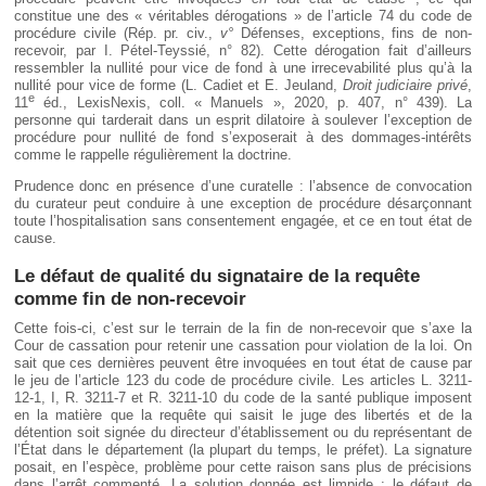
constitue une des « véritables dérogations » de l’article 74 du code de
procédure civile (Rép. pr. civ.,
v°
Défenses, exceptions, fins de non-
recevoir, par I. Pétel-Teyssié, n° 82). Cette dérogation fait d’ailleurs
ressembler la nullité pour vice de fond à une irrecevabilité plus qu’à la
nullité pour vice de forme (L. Cadiet et E. Jeuland,
Droit judiciaire privé
,
e
11
éd., LexisNexis, coll. « Manuels », 2020, p. 407, n° 439). La
personne qui tarderait dans un esprit dilatoire à soulever l’exception de
procédure pour nullité de fond s’exposerait à des dommages-intérêts
comme le rappelle régulièrement la doctrine.
Prudence donc en présence d’une curatelle : l’absence de convocation
du curateur peut conduire à une exception de procédure désarçonnant
toute l’hospitalisation sans consentement engagée, et ce en tout état de
cause.
Le défaut de qualité du signataire de la requête
comme fin de non-recevoir
Cette fois-ci, c’est sur le terrain de la fin de non-recevoir que s’axe la
Cour de cassation pour retenir une cassation pour violation de la loi. On
sait que ces dernières peuvent être invoquées en tout état de cause par
le jeu de l’article 123 du code de procédure civile. Les articles L. 3211-
12-1, I, R. 3211-7 et R. 3211-10 du code de la santé publique imposent
en la matière que la requête qui saisit le juge des libertés et de la
détention soit signée du directeur d’établissement ou du représentant de
l’État dans le département (la plupart du temps, le préfet). La signature
posait, en l’espèce, problème pour cette raison sans plus de précisions
dans l’arrêt commenté. La solution donnée est limpide : le défaut de