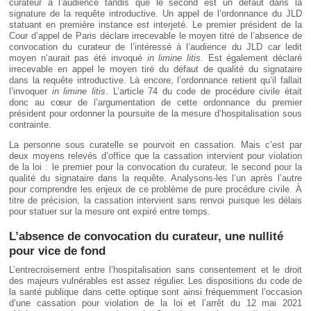
curateur à l’audience tandis que le second est un défaut dans la
signature de la requête introductive. Un appel de l’ordonnance du JLD
statuant en première instance est interjeté. Le premier président de la
Cour d’appel de Paris déclare irrecevable le moyen titré de l’absence de
convocation du curateur de l’intéressé à l’audience du JLD car ledit
moyen n’aurait pas été invoqué
in limine litis
. Est également déclaré
irrecevable en appel le moyen tiré du défaut de qualité du signataire
dans la requête introductive. Là encore, l’ordonnance retient qu’il fallait
l’invoquer
in limine litis
. L’article 74 du code de procédure civile était
donc au cœur de l’argumentation de cette ordonnance du premier
président pour ordonner la poursuite de la mesure d’hospitalisation sous
contrainte.
La personne sous curatelle se pourvoit en cassation. Mais c’est par
deux moyens relevés d’office que la cassation intervient pour violation
de la loi : le premier pour la convocation du curateur, le second pour la
qualité du signataire dans la requête. Analysons-les l’un après l’autre
pour comprendre les enjeux de ce problème de pure procédure civile. À
titre de précision, la cassation intervient sans renvoi puisque les délais
pour statuer sur la mesure ont expiré entre temps.
L’absence de convocation du curateur, une nullité
pour vice de fond
L’entrecroisement entre l’hospitalisation sans consentement et le droit
des majeurs vulnérables est assez régulier. Les dispositions du code de
la santé publique dans cette optique sont ainsi fréquemment l’occasion
d’une cassation pour violation de la loi et l’arrêt du 12 mai 2021