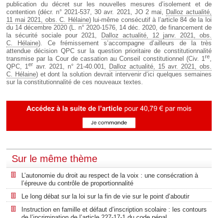
publication du décret sur les nouvelles mesures d’isolement et de
contention (décr. n° 2021-537, 30 avr. 2021, JO 2 mai,
Dalloz actualité,
11 mai 2021, obs. C. Hélaine
) lui-même consécutif à l’article 84 de la loi
du 14 décembre 2020 (L. n° 2020-1576, 14 déc. 2020, de financement de
la sécurité sociale pour 2021,
Dalloz actualité, 12 janv. 2021, obs.
C. Hélaine
). Ce frémissement s’accompagne d’ailleurs de la très
attendue décision QPC sur la question prioritaire de constitutionnalité
re
transmise par la Cour de cassation au Conseil constitutionnel (Civ. 1
,
er
QPC, 1
avr. 2021, n° 21-40.001,
Dalloz actualité, 15 avr. 2021, obs.
C. Hélaine
) et dont la solution devrait intervenir d’ici quelques semaines
sur la constitutionnalité de ces nouveaux textes.
Sur le même thème
L’autonomie du droit au respect de la voix : une consécration à
l’épreuve du contrôle de proportionnalité
Le long débat sur la loi sur la fin de vie sur le point d’aboutir
Instruction en famille et défaut d’inscription scolaire : les contours
de l’incrimination de l’article 227-17-1 du code pénal