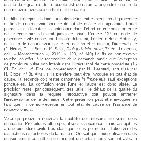
qualité du signataire de la requête est de nature à engendrer une fin de
non-recevoir invocable en tout état de cause.
La difficulté reposait donc sur la distinction entre exception de procédure
et fin de non-recevoir pour ce défaut de qualité du signataire. L’arrêt
permet ainsi d’ajouter sa contribution dans l’effort de comparaison entre
ces mécanismes du droit judiciaire privé. L’article 122 du code de
procédure civile donne une brillante définition, héritée d’Henri Motulsky,
de la fin de non-recevoir par le jeu de son effet majeur, l’irrecevabilité
e
(J. Héron, T. Le Bars et K. Salhi,
Droit judiciaire privé
, 7
éd., Lextenso,
coll. « Montchrestien », 2019, p. 129, n° 149) La fin de non-recevoir
touche, en effet, à la recevabilité de la demande tandis que l’exception
de procédure puise son intérêt dans l’irrégularité de cette procédure (J.-
Cl. Pr. civ.,
v°
Fins de non-recevoir, par N. Lesourd, actualisé par
H. Croze, n° 3). Ainsi, si la première peut être invoquée en tout état de
cause, la seconde doit rester cantonnée
in limine litis
sauf exceptions
ponctuelles. La confusion entre l’une et l’autre est donc aisée. La
précision reste, par conséquent, très utile : le défaut de la qualité du
signataire dans la requête introductive doit pouvoir entraîner
l’irrecevabilité de la demande. Cette prétention peut être invoquée en
tant que fin de non-recevoir en tout état de cause de l’instance de
renouvellement.
Voici qui prouve à nouveau la subtilité des mesures de soins sous
contrainte. Procédures ultra-spécialisées d’apparence, mais assujetties
à une procédure civile très classique, elles permettent d’observer des
distinctions essentielles de la matière. On sait que l’hospitalisation sans
consentement connaît en ce moment un certain frémissement avec la