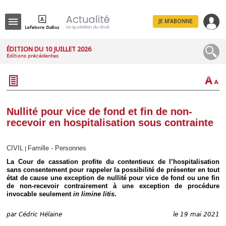
JE M'ABONNE
Menu
ÉDITION DU 10 JUILLET 2026
Éditions précédentes
R
e
c
h
e
r
c
Nullité pour vice de fond et fin de non-
h
recevoir en hospitalisation sous contrainte
e
CIVIL
Famille - Personnes
|
La Cour de cassation profite du contentieux de l’hospitalisation
Déplier
sans consentement pour rappeler la possibilité de présenter en tout
Administratif
état de cause une exception de nullité pour vice de fond ou une fin
de non-recevoir contrairement à une exception de procédure
Déplier
invocable seulement
in limine litis
.
Affaires
Déplier
par
Cédric Hélaine
le 19 mai 2021
Civil