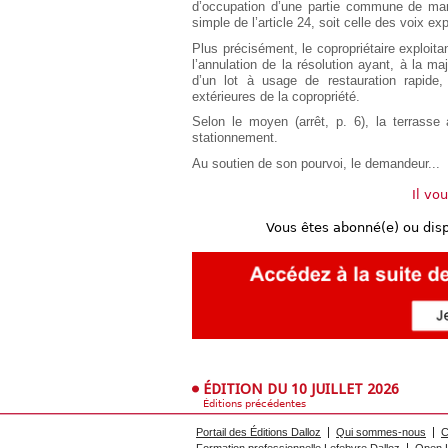
d’occupation d’une partie commune de mani
Européen
simple de l’article 24, soit celle des voix 
Déplier
Plus précisément, le copropriétaire exploita
Immobilier
l’annulation de la résolution ayant, à la major
Déplier
d’un lot à usage de restauration rapide
IP/IT
extérieures de la copropriété.
et
Déplier
Communication
Selon le moyen (arrêt, p. 6), la terrass
Pénal
stationnement.
Déplier
Au soutien de son pourvoi, le demandeur...
Social
Il vo
Déplier
Avocat
Vous êtes abonné(e) ou dis
ÉDITION DU 10 JUILLET 2026
Éditions précédentes
Portail des Éditions Dalloz
Qui sommes-nous
C
Formation professionnelle Lefebvre Dalloz
Open L