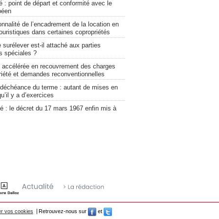
é : point de départ et conformité avec le
péen
onnalité de l’encadrement de la location en
ouristiques dans certaines copropriétés
e surélever est-il attaché aux parties
 spéciales ?
 accélérée en recouvrement des charges
riété et demandes reconventionnelles
 déchéance du terme : autant de mises en
’il y a d’exercices
é : le décret du 17 mars 1967 enfin mis à
r vos cookies
Retrouvez-nous sur
et