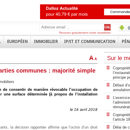
Recevez gratuitement notre newsletter
L
EUROPÉEN
IMMOBILIER
IP/IT ET COMMUNICATION
PÉN
Sur le 
Coproprié
arties communes : majorité simple
l’instaura
principe p
mobiliers
Défaut d’
on de consentir de manière révocable l’occupation de
annulatio
r une surface déterminée (à propos de l’installation
L’exercice
l’administ
rémunérat
le 16 avril 2018
Coproprié
l’article 19
ts, la décision rapportée affirme que l’octroi d’un droit
Délai de 