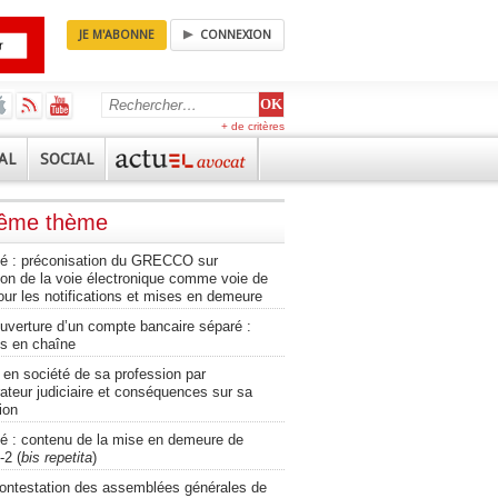
JE M'ABONNE
CONNEXION
+ de critères
AL
SOCIAL
même thème
té : préconisation du GRECCO sur
tion de la voie électronique comme voie de
our les notifications et mises en demeure
ouverture d’un compte bancaire séparé :
ns en chaîne
 en société de sa profession par
rateur judiciaire et conséquences sur sa
ion
té : contenu de la mise en demeure de
-2 (
bis repetita
)
contestation des assemblées générales de