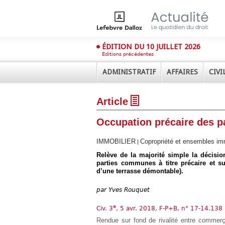
ÉDITION DU 10 JUILLET 2026
Éditions précédentes
ADMINISTRATIF
AFFAIRES
CIVI
Article
Occupation précaire des p
IMMOBILIER
Copropriété et ensembles im
|
Relève de la majorité simple la décisi
Déplier
parties communes à titre précaire et su
Administratif
d’une terrasse démontable).
Déplier
Affaires
par
Yves Rouquet
Déplier
e
Civ. 3
, 5 avr. 2018, F-P+B, n° 17-14.138
Civil
Rendue sur fond de rivalité entre commerçan
Déplier