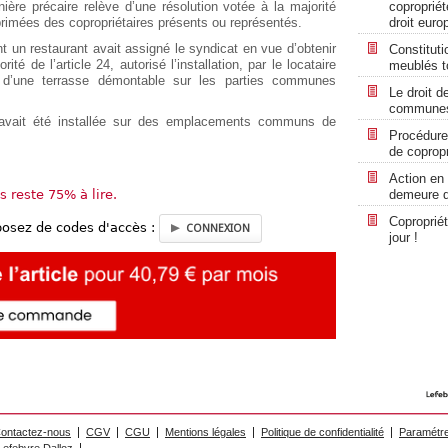
ère précaire relève d’une résolution votée à la majorité
copropriét
exprimées des copropriétaires présents ou représentés.
droit euro
nt un restaurant avait assigné le syndicat en vue d’obtenir
Constituti
ité de l’article 24, autorisé l’installation, par le locataire
meublés t
, d’une terrasse démontable sur les parties communes
Le droit d
communes
e avait été installée sur des emplacements communs de
Procédure
de coprop
Action en
demeure qu
us reste 75% à lire.
Copropriét
posez de codes d'accès :
CONNEXION
jour !
ontactez-nous
CGV
CGU
Mentions légales
Politique de confidentialité
Paramétre
efebvre Dalloz