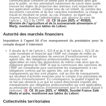
communication conserve un intérêt pour le demandeur ainsi que
pour le public, en leur permettant notamment de savoir dans quelle
mesure les règles de protection des animaux sont respectées et
leur application vérifiée. Compte tenu de cet intérêt, du nombre des
documents concernés et de leur caractère standardisé, la charge de
travail en résultant ne serait, au cas d’espèce, eu égard aux
moyens dont dispose l’administration, pas abusive au sens de
l’article L. 311-2 du CRPA. (
CE 16 juin 2025, n° 493820,
Ministre de l’agriculture et de la souveraineté alimentaire c/
Marty
, mentionné aux tables du Lebon
)
Autorité des marchés financiers
Imputation à l’agent lié d’un manquement du prestataire pour le
compte duquel il intervient
Il résulte du II de l’article L. 621-9 et du II de l’article L. 621-15 du
code monétaire et financier que l’AMF est chargée de veiller au
respect, par les prestataires de services d’investissement et les
agents liés, des obligations professionnelles qui leur sont
applicables en vertu des dispositions du même code ainsi que du
règlement général de l’AMF et que la commission des sanctions de
l’AMF est compétente pour sanctionner les manquements à ces
obligations commis par les agents liés, soit au titre de
manquements qui leur sont propres, soit au titre de manquements
qui résultent d’activités exercées pour le compte d’un prestataire de
services d’investissement. En conséquence, la qualité d’agent lié
ne fait pas obstacle à ce que lui soient directement imputés des
manquements aux obligations professionnelles qui sont applicables
au prestataire de services d’investissement pour le compte duquel il
intervient. (
CE 16 juin 2025, n° 490826,
Société France Safe
Media et autre,
mentionné aux tables du Lebon
)
Collectivités territoriales