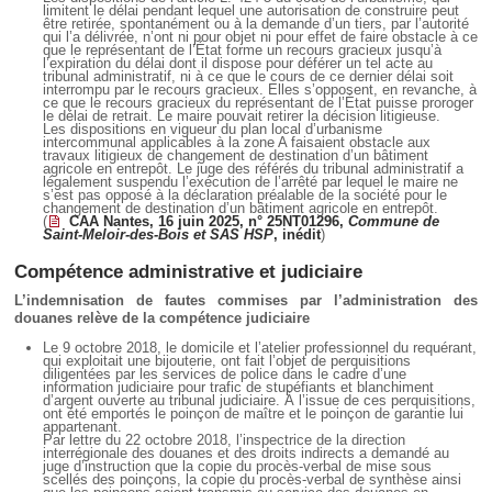
limitent le délai pendant lequel une autorisation de construire peut
être retirée, spontanément ou à la demande d’un tiers, par l’autorité
qui l’a délivrée, n’ont ni pour objet ni pour effet de faire obstacle à ce
que le représentant de l’État forme un recours gracieux jusqu’à
l’expiration du délai dont il dispose pour déférer un tel acte au
tribunal administratif, ni à ce que le cours de ce dernier délai soit
interrompu par le recours gracieux. Elles s’opposent, en revanche, à
ce que le recours gracieux du représentant de l’État puisse proroger
le délai de retrait. Le maire pouvait retirer la décision litigieuse.
Les dispositions en vigueur du plan local d’urbanisme
intercommunal applicables à la zone A faisaient obstacle aux
travaux litigieux de changement de destination d’un bâtiment
agricole en entrepôt. Le juge des référés du tribunal administratif a
légalement suspendu l’exécution de l’arrêté par lequel le maire ne
s’est pas opposé à la déclaration préalable de la société pour le
changement de destination d’un bâtiment agricole en entrepôt.
(
CAA Nantes, 16 juin 2025, n° 25NT01296,
Commune de
Saint-Meloir-des-Bois et SAS HSP
, inédit
)
Compétence administrative et judiciaire
L’indemnisation de fautes commises par l’administration des
douanes relève de la compétence judiciaire
Le 9 octobre 2018, le domicile et l’atelier professionnel du requérant,
qui exploitait une bijouterie, ont fait l’objet de perquisitions
diligentées par les services de police dans le cadre d’une
information judiciaire pour trafic de stupéfiants et blanchiment
d’argent ouverte au tribunal judiciaire. À l’issue de ces perquisitions,
ont été emportés le poinçon de maître et le poinçon de garantie lui
appartenant.
Par lettre du 22 octobre 2018, l’inspectrice de la direction
interrégionale des douanes et des droits indirects a demandé au
juge d’instruction que la copie du procès-verbal de mise sous
scellés des poinçons, la copie du procès-verbal de synthèse ainsi