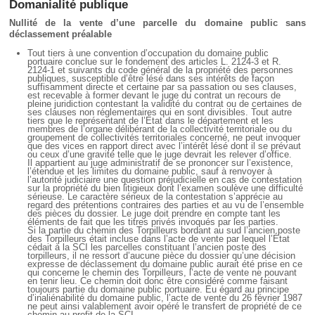
Domanialité publique
Nullité de la vente d’une parcelle du domaine public sans
déclassement préalable
Tout tiers à une convention d’occupation du domaine public
portuaire conclue sur le fondement des articles L. 2124-3 et R.
2124-1 et suivants du code général de la propriété des personnes
publiques, susceptible d’être lésé dans ses intérêts de façon
suffisamment directe et certaine par sa passation ou ses clauses,
est recevable à former devant le juge du contrat un recours de
pleine juridiction contestant la validité du contrat ou de certaines de
ses clauses non réglementaires qui en sont divisibles. Tout autre
tiers que le représentant de l’État dans le département et les
membres de l’organe délibérant de la collectivité territoriale ou du
groupement de collectivités territoriales concerné, ne peut invoquer
que des vices en rapport direct avec l’intérêt lésé dont il se prévaut
ou ceux d’une gravité telle que le juge devrait les relever d’office.
Il appartient au juge administratif de se prononcer sur l’existence,
l’étendue et les limites du domaine public, sauf à renvoyer à
l’autorité judiciaire une question préjudicielle en cas de contestation
sur la propriété du bien litigieux dont l’examen soulève une difficulté
sérieuse. Le caractère sérieux de la contestation s’apprécie au
regard des prétentions contraires des parties et au vu de l’ensemble
des pièces du dossier. Le juge doit prendre en compte tant les
éléments de fait que les titres privés invoqués par les parties.
Si la partie du chemin des Torpilleurs bordant au sud l’ancien poste
des Torpilleurs était incluse dans l’acte de vente par lequel l’État
cédait à la SCI les parcelles constituant l’ancien poste des
torpilleurs, il ne ressort d’aucune pièce du dossier qu’une décision
expresse de déclassement du domaine public aurait été prise en ce
qui concerne le chemin des Torpilleurs, l’acte de vente ne pouvant
en tenir lieu. Ce chemin doit donc être considéré comme faisant
toujours partie du domaine public portuaire. Eu égard au principe
d’inaliénabilité du domaine public, l’acte de vente du 26 février 1987
ne peut ainsi valablement avoir opéré le transfert de propriété de ce
chemin au profit de la SCI.