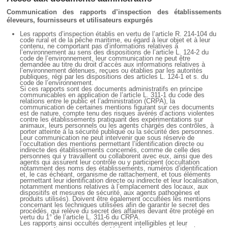
Déplier
Européen
Communication des rapports d’inspection des établissements
éleveurs, fournisseurs et utilisateurs expurgés
Déplier
Immobilier
Les rapports d’inspection établis en vertu de l’article R. 214-104 du
code rural et de la pêche maritime, eu égard à leur objet et à leur
Déplier
contenu, ne comportant pas d’informations relatives à
IP/IT
l’environnement au sens des dispositions de l’article L. 124-2 du
code de l’environnement, leur communication ne peut être
et
Déplier
demandée au titre du droit d’accès aux informations relatives à
Communication
l’environnement détenues, reçues ou établies par les autorités
Pénal
publiques, régi par les dispositions des articles L. 124-1 et s. du
code de l’environnement.
Déplier
Si ces rapports sont des documents administratifs en principe
Social
communicables en application de l’article L. 311-1 du code des
relations entre le public et l’administration (CRPA), la
Déplier
communication de certaines mentions figurant sur ces documents
Avocat
est de nature, compte tenu des risques avérés d’actions violentes
contre les établissements pratiquant des expérimentations sur
animaux, leurs personnels ou les agents chargés des contrôles, à
porter atteinte à la sécurité publique ou la sécurité des personnes.
Leur communication ne peut intervenir que sous réserve de
l’occultation des mentions permettant l’identification directe ou
indirecte des établissements concernés, comme de celle des
personnes qui y travaillent ou collaborent avec eux, ainsi que des
agents qui assurent leur contrôle ou y participent (occultation
notamment des noms des établissements, numéros d’identification
et, le cas échéant, organisme de rattachement, et tous éléments
permettant leur identification directe ou indirecte et leur localisation,
notamment mentions relatives à l’emplacement des locaux, aux
dispositifs et mesures de sécurité, aux agents pathogènes et
produits utilisés). Doivent être également occultées les mentions
concernant les techniques utilisées afin de garantir le secret des
procédés, qui relève du secret des affaires devant être protégé en
vertu du 1° de l’article L. 311-6 du CRPA.
Les rapports ainsi occultés demeurent intelligibles et leur