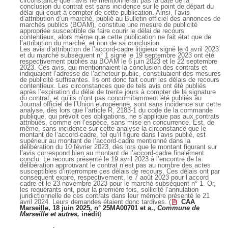
circonstance que l’avis ne mentionnerait pas la date de la
conclusion du contrat est sans incidence sur le point de départ du
délai qui court à compter de cette publication. Ainsi, l’avis
d’attribution d’un marché, publié au Bulletin officiel des annonces de
marchés publics (BOAM), constitue une mesure de publicité
appropriée susceptible de faire courir le délai de recours
contentieux, alors même que cette publication ne fait état que de
l’attribution du marché, et non de sa conclusion.
Les avis d’attribution de l’accord-cadre litigieux signé le 4 avril 2023
et du marché subséquent n° 1 signé le 19 septembre 2023 ont été
respectivement publiés au BOAM le 6 juin 2023 et le 22 septembre
2023. Ces avis, qui mentionnaient la conclusion des contrats et
indiquaient l’adresse de l’acheteur public, constituaient des mesures
de publicité suffisantes. Ils ont donc fait courir les délais de recours
contentieux. Les circonstances que de tels avis ont été publiés
après l’expiration du délai de trente jours à compter de la signature
du contrat, et qu’ils n’ont pas concomitamment été publiés au
Journal officiel de l’Union européenne, sont sans incidence sur cette
analyse, dès lors que l’article R. 2183-1 du code de la commande
publique, qui prévoit ces obligations, ne s’applique pas aux contrats
attribués, comme en l’espèce, sans mise en concurrence. Est, de
même, sans incidence sur cette analyse la circonstance que le
montant de l’accord-cadre, tel qu’il figure dans l’avis publié, est
supérieur au montant de l’accord-cadre mentionné dans la
délibération du 10 février 2023, dès lors que le montant figurant sur
l’avis correspond bien au montant de l’accord-cadre finalement
conclu. Le recours présenté le 19 avril 2023 à l’encontre de la
délibération approuvant le contrat n’est pas au nombre des actes
susceptibles d’interrompre ces délais de recours. Ces délais ont par
conséquent expiré, respectivement, le 7 août 2023 pour l’accord
cadre et le 23 novembre 2023 pour le marché subséquent n° 1. Or,
les requérants ont, pour la première fois, sollicité l’annulation
juridictionnelle de ces contrats dans leur mémoire présenté le 21
avril 2024. Leurs demandes étaient donc tardives. (
CAA
Marseille, 18 juin 2025, n° 25MA00701 et a.,
Commune de
Marseille et autres,
inédit
)