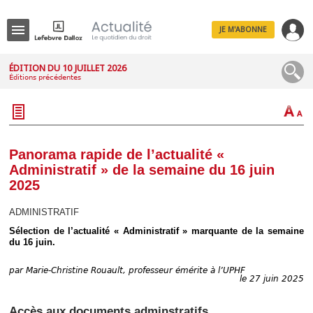
JE M'ABONNE
Menu
ÉDITION DU 10 JUILLET 2026
Éditions précédentes
R
e
c
h
e
r
c
Panorama rapide de l’actualité «
h
Administratif » de la semaine du 16 juin
e
2025
ADMINISTRATIF
Sélection de l’actualité « Administratif » marquante de la semaine
Déplier
du 16 juin.
Administratif
Déplier
Affaires
par
Marie-Christine Rouault, professeur émérite à l’UPHF
le 27 juin 2025
Déplier
Civil
Accès aux documents adminstratifs