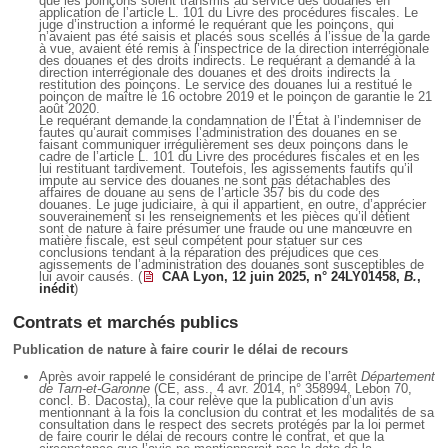
que les poinçons soient transmis au service des douanes en
application de l’article L. 101 du Livre des procédures fiscales. Le
juge d’instruction a informé le requérant que les poinçons, qui
n’avaient pas été saisis et placés sous scellés à l’issue de la garde
à vue, avaient été remis à l’inspectrice de la direction interrégionale
des douanes et des droits indirects. Le requérant a demandé à la
direction interrégionale des douanes et des droits indirects la
restitution des poinçons. Le service des douanes lui a restitué le
poinçon de maître le 16 octobre 2019 et le poinçon de garantie le 21
août 2020.
Le requérant demande la condamnation de l’État à l’indemniser de
fautes qu’aurait commises l’administration des douanes en se
faisant communiquer irrégulièrement ses deux poinçons dans le
cadre de l’article L. 101 du Livre des procédures fiscales et en les
lui restituant tardivement. Toutefois, les agissements fautifs qu’il
impute au service des douanes ne sont pas détachables des
affaires de douane au sens de l’article 357 bis du code des
douanes. Le juge judiciaire, à qui il appartient, en outre, d’apprécier
souverainement si les renseignements et les pièces qu’il détient
sont de nature à faire présumer une fraude ou une manœuvre en
matière fiscale, est seul compétent pour statuer sur ces
conclusions tendant à la réparation des préjudices que ces
agissements de l’administration des douanes sont susceptibles de
lui avoir causés. (
CAA Lyon, 12 juin 2025, n° 24LY01458,
B.
,
inédit
)
Contrats et marchés publics
Publication de nature à faire courir le délai de recours
Après avoir rappelé le considérant de principe de l’arrêt
Département
de Tarn-et-Garonne
(CE, ass., 4 avr. 2014, n° 358994, Lebon 70,
concl. B. Dacosta), la cour relève que la publication d’un avis
mentionnant à la fois la conclusion du contrat et les modalités de sa
consultation dans le respect des secrets protégés par la loi permet
de faire courir le délai de recours contre le contrat, et que la