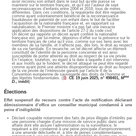
avoir reconnu son enfant dans le seul but qu’elle puisse se
maintenir sur le territoire français, et qu’il est l’auteur de sept
reconnaissances d’enfants entre 2004 et 2018, tous de mères
différentes. Dans ces conditions, la requérante doit être regardée
comme ayant volontairement bénéficié de la reconnaissance
frauduleuse de paternité de son enfant dans le but de faciliter
l’acquisition de la nationalité française et, en rapportant sa
naturalisation, le Premier ministre n’a pas fait une inexacte
application des dispositions de l’article 27-2 du code civil.
Un décret qui rapporte un décret ayant conféré la nationalité
française est, par lui-même, dépourvu d’effet sur la présence sur le
territoire français de celui qu’il vise, comme sur ses liens avec les
membres de sa famille, et n’affecte pas, dès lors, le droit au respect
de sa vie familiale. En revanche, un tel décret affecte un élément
constitutif de l’identité de la personne concernée et est ainsi
susceptible de porter atteinte au droit au respect de sa vie privée.
En l’espèce, toutefois, eu égard à la date à laquelle il est intervenu
et aux motifs qui le fondent, le décret attaqué ne peut être regardé
comme ayant porté une atteinte disproportionnée au droit au respect
de la vie privée de l’intéressée garanti par l’article 8 de la
Convention européenne de sauvegarde des droits de l’homme et
me
des libertés fondamentales. (
CE 19 juin 2025, n° 498401,
M
D.
, inédit
)
Élections
Effet suspensif du recours contre l’acte de notification déclarant
démissionnaire d’office un conseiller municipal condamné à une
peine d’inéligibilité
Déclaré coupable notamment des faits de prise illégale d’intérêts par
une personne chargée d’une mission de service public dans une
affaire dont elle assure l’administration ou la surveillance, le
requérant a été condamné à une peine principale d’emprisonnement,
à une amende délictuelle et, à titre de peines complémentaires,