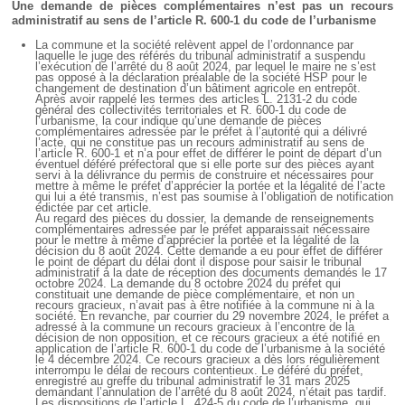
Une demande de pièces complémentaires n’est pas un recours
administratif au sens de l’article R. 600-1 du code de l’urbanisme
La commune et la société relèvent appel de l’ordonnance par
laquelle le juge des référés du tribunal administratif a suspendu
l’exécution de l’arrêté du 8 août 2024, par lequel le maire ne s’est
pas opposé à la déclaration préalable de la société HSP pour le
changement de destination d’un bâtiment agricole en entrepôt.
Après avoir rappelé les termes des articles L. 2131-2 du code
général des collectivités territoriales et R. 600-1 du code de
l’urbanisme, la cour indique qu’une demande de pièces
complémentaires adressée par le préfet à l’autorité qui a délivré
l’acte, qui ne constitue pas un recours administratif au sens de
l’article R. 600-1 et n’a pour effet de différer le point de départ d’un
éventuel déféré préfectoral que si elle porte sur des pièces ayant
servi à la délivrance du permis de construire et nécessaires pour
mettre à même le préfet d’apprécier la portée et la légalité de l’acte
qui lui a été transmis, n’est pas soumise à l’obligation de notification
édictée par cet article.
Au regard des pièces du dossier, la demande de renseignements
complémentaires adressée par le préfet apparaissait nécessaire
pour le mettre à même d’apprécier la portée et la légalité de la
décision du 8 août 2024. Cette demande a eu pour effet de différer
le point de départ du délai dont il dispose pour saisir le tribunal
administratif à la date de réception des documents demandés le 17
octobre 2024. La demande du 8 octobre 2024 du préfet qui
constituait une demande de pièce complémentaire, et non un
recours gracieux, n’avait pas à être notifiée à la commune ni à la
société. En revanche, par courrier du 29 novembre 2024, le préfet a
adressé à la commune un recours gracieux à l’encontre de la
décision de non opposition, et ce recours gracieux a été notifié en
application de l’article R. 600-1 du code de l’urbanisme à la société
le 4 décembre 2024. Ce recours gracieux a dès lors régulièrement
interrompu le délai de recours contentieux. Le déféré du préfet,
enregistré au greffe du tribunal administratif le 31 mars 2025
demandant l’annulation de l’arrêté du 8 août 2024, n’était pas tardif.
Les dispositions de l’article L. 424-5 du code de l’urbanisme, qui