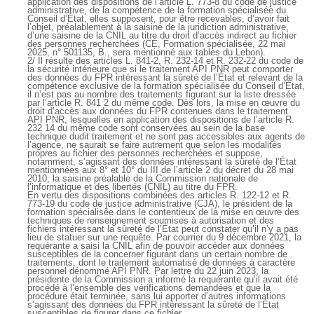
application des dispositions de l’article L. 773-8 du code de justice
administrative, de la compétence de la formation spécialisée du
Conseil d’État, elles supposent, pour être recevables, d’avoir fait
l’objet, préalablement à la saisine de la juridiction administrative,
d’une saisine de la CNIL au titre du droit d’accès indirect au fichier
des personnes recherchées (CE, Formation spécialisée, 22 mai
2025, n° 501135, B., sera mentionné aux tables du Lebon).
2/ Il résulte des articles L. 841-2, R. 232-14 et R. 232-22 du code de
la sécurité intérieure que si le traitement API PNR peut comporter
des données du FPR intéressant la sûreté de l’État et relevant de la
compétence exclusive de la formation spécialisée du Conseil d’État,
il n’est pas au nombre des traitements figurant sur la liste dressée
par l’article R. 841 2 du même code. Dès lors, la mise en œuvre du
droit d’accès aux données du FPR contenues dans le traitement
API PNR, lesquelles en application des dispositions de l’article R.
232 14 du même code sont conservées au sein de la base
technique dudit traitement et ne sont pas accessibles aux agents de
l’agence, ne saurait se faire autrement que selon les modalités
propres au fichier des personnes recherchées et suppose,
notamment, s’agissant des données intéressant la sûreté de l’État
mentionnées aux 8° et 10° du III de l’article 2 du décret du 28 mai
2010, la saisine préalable de la Commission nationale de
l’informatique et des libertés (CNIL) au titre du FPR.
En vertu des dispositions combinées des articles R. 122-12 et R.
773-19 du code de justice administrative (CJA), le président de la
formation spécialisée dans le contentieux de la mise en œuvre des
techniques de renseignement soumises à autorisation et des
fichiers intéressant la sûreté de l’État peut constater qu’il n’y a pas
lieu de statuer sur une requête. Par courrier du 9 décembre 2021, la
requérante a saisi la CNIL afin de pouvoir accéder aux données
susceptibles de la concerner figurant dans un certain nombre de
traitements, dont le traitement automatisé de données à caractère
personnel dénommé API PNR. Par lettre du 22 juin 2023, la
présidente de la Commission a informé la requérante qu’il avait été
procédé à l’ensemble des vérifications demandées et que la
procédure était terminée, sans lui apporter d’autres informations
s’agissant des données du FPR intéressant la sûreté de l’État
susceptibles de figurer dans ce fichier.