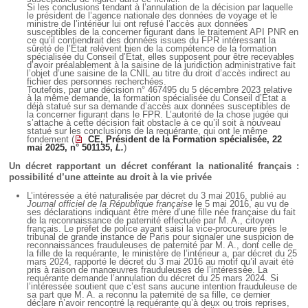
Si les conclusions tendant à l’annulation de la décision par laquelle
le président de l’agence nationale des données de voyage et le
ministre de l’intérieur lui ont refusé l’accès aux données
susceptibles de la concerner figurant dans le traitement API PNR en
ce qu’il contiendrait des données issues du FPR intéressant la
sûreté de l’État relèvent bien de la compétence de la formation
spécialisée du Conseil d’État, elles supposent pour être recevables
d’avoir préalablement à la saisine de la juridiction administrative fait
l’objet d’une saisine de la CNIL au titre du droit d’accès indirect au
fichier des personnes recherchées.
Toutefois, par une décision n° 467495 du 5 décembre 2023 relative
à la même demande, la formation spécialisée du Conseil d’État a
déjà statué sur sa demande d’accès aux données susceptibles de
la concerner figurant dans le FPR. L’autorité de la chose jugée qui
s’attache à cette décision fait obstacle à ce qu’il soit à nouveau
statué sur les conclusions de la requérante, qui ont le même
fondement (
CE, Président de la Formation spécialisée, 22
mai 2025, n° 501135,
L.
)
Un décret rapportant un décret conférant la nationalité français :
possibilité d’une atteinte au droit à la vie privée
L’intéressée a été naturalisée par décret du 3 mai 2016, publié au
Journal officiel de la République française
le 5 mai 2016, au vu de
ses déclarations indiquant être mère d’une fille née française du fait
de la reconnaissance de paternité effectuée par M. A., citoyen
français. Le préfet de police ayant saisi la vice-procureure près le
tribunal de grande instance de Paris pour signaler une suspicion de
reconnaissances frauduleuses de paternité par M. A., dont celle de
la fille de la requérante, le ministère de l’intérieur a, par décret du 25
mars 2024, rapporté le décret du 3 mai 2016 au motif qu’il avait été
pris à raison de manœuvres frauduleuses de l’intéressée. La
requérante demande l’annulation du décret du 25 mars 2024. Si
l’intéressée soutient que c’est sans aucune intention frauduleuse de
sa part que M. A. a reconnu la paternité de sa fille, ce dernier
déclare n’avoir rencontré la requérante qu’à deux ou trois reprises,