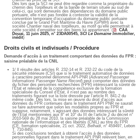
Dès lors que la SCI ne peut être regardée comme la propriétaire du
chemin des Torpilleurs et de la bande de terrain située au sud de
celui-ci, qui sont demeurés des dépendances du domaine public
portuaire, elle n’est pas fondée à contester la validité de la
convention temporaire d’occupation du domaine public portuaire
conclue par le Grand Port Maritime du Havre (GPMH) avec la
société Chantier naval des torpilleurs, au motif qu’elle permettrait à
cette société d’empiéter sur des biens lui appartenant. (
CAA
Douai, 11 juin 2025, n° 23DA00545,
SCI Le Domaine Immobilier
,
inédit
)
Droits civils et indivisuels / Procédure
Demande d’accès à un traitement comportant des données du FPR :
saisine préalable de la CNIL
1/ Il résulte des articles R. 232-14 et R. 232-22 du code de la
sécurité intérieure (CSI) que si le traitement automatisé de données
à caractère personnel dénommé API-PNR (
Advanced Passenger
Informations Passenger Name Record
) peut comporter des données
du fichier des personnes recherchées (FPR) intéressant la sûreté de
l’État et relevant de la compétence exclusive de la formation
spécialisée du Conseil d’État, il n’est pas au nombre des
traitements figurant sur la liste dressée par l’article R. 841-2 du
même code. Dès lors, la mise en œuvre du droit d’accès aux
données du FPR contenues dans le traitement API PNR ne saurait
se faire autrement que selon les modalités propres au FPR et
suppose, notamment, s’agissant des données intéressant la sûreté
de l’État mentionnées aux 8° et 10° du III de l’article 2 du décret n°
2010-569 du 28 mai 2010, la saisine préalable de la Commission
nationale de l’informatique et des libertés (CNIL) au titre du FPR
(CE, formation spécialisée, 21 oct. 2022,
Belhadi
, n° 459497, Lebon
T. 710-845).
Si des conclusions tendant à obtenir l’accès à des données
personnelles figurant dans le traitement API PNR relèvent bien, en