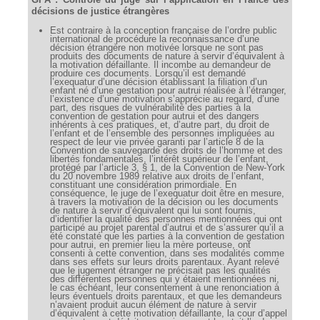
Déplier
décisions de justice étrangères
Européen
Est contraire à la conception française de l’ordre public
Déplier
international de procédure la reconnaissance d’une
Immobilier
décision étrangère non motivée lorsque ne sont pas
produits des documents de nature à servir d’équivalent à
Déplier
la motivation défaillante. Il incombe au demandeur de
IP/IT
produire ces documents. Lorsqu’il est demandé
l’exequatur d’une décision établissant la filiation d’un
et
Déplier
enfant né d’une gestation pour autrui réalisée à l’étranger,
Communication
l’existence d’une motivation s’apprécie au regard, d’une
Pénal
part, des risques de vulnérabilité des parties à la
convention de gestation pour autrui et des dangers
Déplier
inhérents à ces pratiques, et, d’autre part, du droit de
Social
l’enfant et de l’ensemble des personnes impliquées au
respect de leur vie privée garanti par l’article 8 de la
Déplier
Convention de sauvegarde des droits de l’homme et des
Avocat
libertés fondamentales, l’intérêt supérieur de l’enfant,
protégé par l’article 3, § 1, de la Convention de New-York
du 20 novembre 1989 relative aux droits de l’enfant,
constituant une considération primordiale. En
conséquence, le juge de l’exequatur doit être en mesure,
à travers la motivation de la décision ou les documents
de nature à servir d’équivalent qui lui sont fournis,
d’identifier la qualité des personnes mentionnées qui ont
participé au projet parental d’autrui et de s’assurer qu’il a
été constaté que les parties à la convention de gestation
pour autrui, en premier lieu la mère porteuse, ont
consenti à cette convention, dans ses modalités comme
dans ses effets sur leurs droits parentaux. Ayant relevé
que le jugement étranger ne précisait pas les qualités
des différentes personnes qui y étaient mentionnées ni,
le cas échéant, leur consentement à une renonciation à
leurs éventuels droits parentaux, et que les demandeurs
n’avaient produit aucun élément de nature à servir
d’équivalent à cette motivation défaillante, la cour d’appel