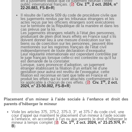
en a justement déduit que ce jugement heurtait l’ordre
re
public international français. (
Civ. 1
, 2 oct. 2024, n°
22-20.883, FS-B+R
)
Il résulte de l’article 509 du code de procédure civile que
les jugements rendus par les tribunaux étrangers et les
actes reçus par les officiers étrangers sont exécutoires
sur le territoire de la République de la manière et dans les
cas prévus par la loi.
Les jugements étrangers relatifs à l’état des personnes,
produisant de plein droit leurs effets en France sauf s’ils
doivent donner lieu à une mesure d’exécution sur les
biens ou de coercition sur les personnes, peuvent être
mentionnés sur les registres français de l’état civil
indépendamment de toute déclaration d’exequatur.
Leur régularité internationale est cependant contrôlée par
le juge français lorsque celle-ci est contestée ou qu’il lui
est demandé de la constater.
Lorsque, sans prononcer d’adoption, un jugement
étranger établissant la filiation d’un enfant né d’une
gestation pour autrui est revêtu de l’exequatur, cette
filiation est reconnue en tant que telle en France et
produit les effets qui lui sont attachés conformément à la
re
loi applicable à chacun de ces effets. (
Civ. 1
, 2 oct.
2024, n° 23-50.002, FS-B+R
)
Placement d’un mineur à l’aide sociale à l’enfance et droit des
parents d’héberger le mineur
Viole les articles 375, 375-2, 375-3, 3°, et 375-7 du code civil, une
cour d’appel qui maintient le placement d’un mineur à l’aide sociale
à l’enfance, en accordant à l’un ou aux parents le droit d’héberger le
re
mineur à temps complet (
Civ. 1
, 2 oct. 2024, n° 21-25.974, F-
B
)