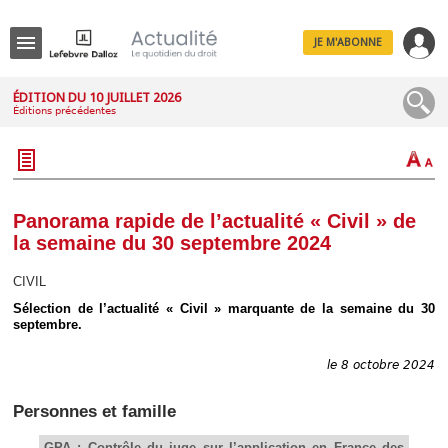
JE M'ABONNE
Menu
ÉDITION DU 10 JUILLET 2026
Éditions précédentes
R
e
c
h
e
r
c
Panorama rapide de l’actualité « Civil » de
h
la semaine du 30 septembre 2024
e
CIVIL
Sélection de l’actualité « Civil » marquante de la semaine du 30
septembre.
Déplier
Administratif
le 8 octobre 2024
Déplier
Affaires
Personnes et famille
Déplier
Civil
GPA : Contrôle du juge sur l’application en France des