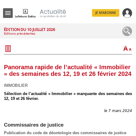
JE M'ABONNE
Menu
ÉDITION DU 10 JUILLET 2026
Éditions précédentes
R
e
c
h
e
r
c
Panorama rapide de l’actualité « Immobilier
h
» des semaines des 12, 19 et 26 février 2024
e
IMMOBILIER
Sélection de l’actualité « Immobilier » marquante des semaines des
12, 19 et 26 février.
Déplier
Administratif
le 7 mars 2024
Déplier
Affaires
Commissaires de justice
Déplier
Civil
Publication du code de déontologie des commissaires de justice