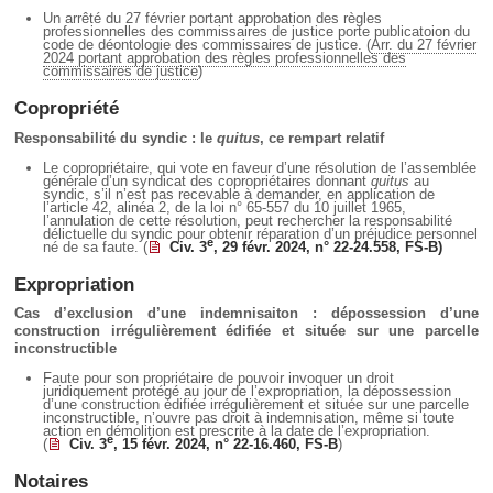
Déplier
Un arrêté du 27 février portant approbation des règles
Européen
professionnelles des commissaires de justice porte publicatoion du
code de déontologie des commissaires de justice. (
Arr. du 27 février
Déplier
2024 portant approbation des règles professionnelles des
Immobilier
commissaires de justice
)
Déplier
Copropriété
IP/IT
et
Responsabilité du syndic : le
quitus
, ce rempart relatif
Déplier
Communication
Pénal
Le copropriétaire, qui vote en faveur d’une résolution de l’assemblée
générale d’un syndicat des copropriétaires donnant
quitus
au
Déplier
syndic, s’il n’est pas recevable à demander, en application de
Social
l’article 42, alinéa 2, de la loi n° 65-557 du 10 juillet 1965,
l’annulation de cette résolution, peut rechercher la responsabilité
Déplier
délictuelle du syndic pour obtenir réparation d’un préjudice personnel
e
Avocat
né de sa faute. (
Civ. 3
, 29 févr. 2024, n° 22-24.558, FS-B)
Expropriation
Cas d’exclusion d’une indemnisaiton : dépossession d’une
construction irrégulièrement édifiée et située sur une parcelle
inconstructible
Faute pour son propriétaire de pouvoir invoquer un droit
juridiquement protégé au jour de l’expropriation, la dépossession
d’une construction édifiée irrégulièrement et située sur une parcelle
inconstructible, n’ouvre pas droit à indemnisation, même si toute
action en démolition est prescrite à la date de l’expropriation.
e
(
Civ. 3
, 15 févr. 2024, n° 22-16.460, FS-B
)
Notaires