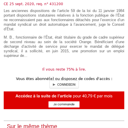
Déplier
CE 25 sept. 2020, req. n° 431200
Européen
Les anciennes dispositions de l’article 59 de la loi du 11 janvier 1984
Déplier
portant dispositions statutaires relatives à la fonction publique de l’État
Immobilier
ne reconnaissaient pas aux fonctionnaires détachés pour l’exercice d’un
Déplier
mandat syndical un droit automatique à l’avancement, juge le Conseil
IP/IT
d’État.
et
Déplier
Communication
M. B., fonctionnaire de l’État, était titulaire du grade de cadre supérieur
Pénal
de second niveau au sein de la société Orange. Bénéficiant d’une
décharge d’activité de service pour exercer le mandat de délégué
Déplier
syndical, il a sollicité, en juin 2015, une promotion sur un emploi
Social
supérieur de...
Déplier
Avocat
Il vous reste 75% à lire.
Vous êtes abonné(e) ou disposez de codes d'accès :
CONNEXION
Sur le même thème