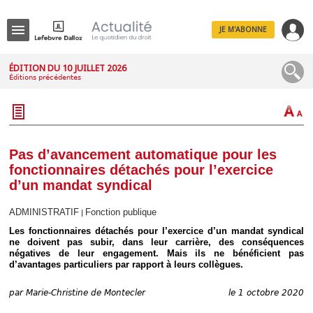
JE M'ABONNE
Menu
ÉDITION DU 10 JUILLET 2026
Éditions précédentes
R
e
c
h
e
r
c
Pas d’avancement automatique pour les
h
fonctionnaires détachés pour l’exercice
e
d’un mandat syndical
ADMINISTRATIF
Fonction publique
|
Les fonctionnaires détachés pour l’exercice d’un mandat syndical
Déplier
ne doivent pas subir, dans leur carrière, des conséquences
Administratif
négatives de leur engagement. Mais ils ne bénéficient pas
Déplier
d’avantages particuliers par rapport à leurs collègues.
Affaires
Déplier
par
Marie-Christine de Montecler
le 1 octobre 2020
Civil