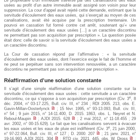
Le propriétaire d’un immeuble traversé par des canalisations des eaux
Déplier
usées au profit d’un autre immeuble avait assigné son voisin pour leur
Européen
suppression. La cour d’appel avait rejeté cette demande, estimant que la
Déplier
servitude d’écoulement des eaux usées, qui s’exerçait au moyen de ces
Immobilier
canalisations, avait été acquise par la prescription trentenaire. Un
pourvoi en cassation fut formé contre cet arrêt, soutenant qu’« une
Déplier
servitude d’écoulement des eaux usées […] a un caractère discontinu
IP/IT
ne permettant pas son acquisition par prescription ». La question posée
et
Déplier
était donc celle de savoir si la servitude d’écoulement des eaux usées a
Communication
Pénal
un caractère discontinu.
Déplier
La Cour de cassation répond par l’affirmative : « la servitude
Social
d’écoulement des eaux usées, dont l’exercice exige le fait de l’homme et
ne peut se perpétuer sans son intervention renouvelée, a un caractère
Déplier
Avocat
discontinu ne permettant pas son acquisition par prescription ».
Réaffirmation d’une solution constante
Il s’agit d’une simple réaffirmation d’une solution constante sur la
servitude d’écoulement des eaux usées : cette servitude a un caractère
e
discontinu, ce qui s’oppose à son acquisition par prescription (Civ. 3
, 8
déc. 2004, n° 03-17.225, Bull. civ. III, n° 234 ; RDI 2005. 213, obs. E.
Gavin-Millan-Oosterlynck
; 15 févr. 1995, n° 93-13.093, Bull. civ. III,
n° 54 ; 9 juin 2015, n° 14-11.400, D. 2015. 1863, obs. L. Neyret et N.
Reboul-Maupin
; AJDI 2015. 628
; 2 mai 2012, n° 11-18.455 ; 29
avr. 2002, n° 00-15.629). Le fait que les canalisations servent à évacuer
e
les eaux usées et les eaux de pluie est indifférent (Civ. 3
, 21 juin 2000,
n° 97-22.064, Bull. civ. III, n° 127 ; D. 2000. 207
; 21 janv. 2021, n°
19-16.993, AJDI 2021. 304
; RTD civ. 2021. 445, obs. W. Dross
;