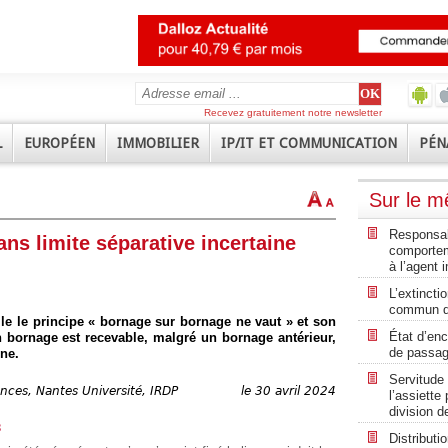
Recevez gratuitement notre newsletter
L
EUROPÉEN
IMMOBILIER
IP/IT ET COMMUNICATION
PÉN
Sur le 
Responsabi
ns limite séparative incertaine
comportem
à l’agent 
L’extincti
commun de
lle le principe « bornage sur bornage ne vaut » et son
État d’enc
 bornage est recevable, malgré un bornage antérieur,
de passa
ine.
Servitude 
nces, Nantes Université, IRDP
le 30 avril 2024
l’assiett
division d
3
Distributi