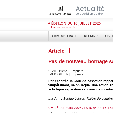
ÉDITION DU 10 JUILLET 2026
Éditions précédentes
ADMINISTRATIF
AFFAIRES
CIVI
Article
Pas de nouveau bornage sa
CIVIL
Biens - Propriété
|
IMMOBILIER
Propriété
|
Par cet arrêt, la Cour de cassation rappe
Déplier
Administratif
tempérament, selon lequel une action en
si la ligne séparative est devenue incerta
Déplier
Affaires
par
Anne-Sophie Lebret, Maître de confére
Déplier
Civil
e
Civ. 3
, 28 mars 2024, FS-B, n° 22-16.47
Déplier