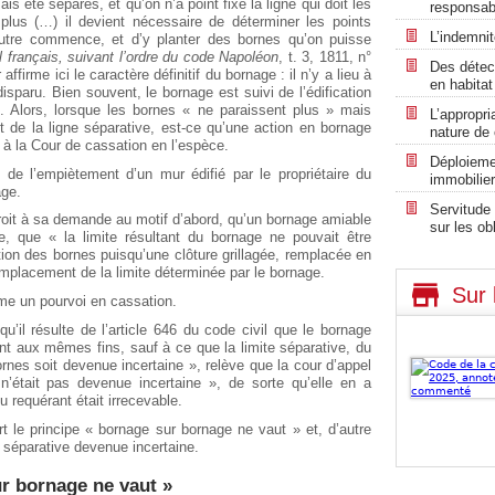
s été séparés, et qu’on n’a point fixé la ligne qui doit les
responsabi
plus (…) il devient nécessaire de déterminer les points
L’indemni
l’autre commence, et d’y planter des bornes qu’on puisse
il français, suivant l’ordre du code Napoléon
, t. 3, 1811, n°
Des détec
ffirme ici le caractère définitif du bornage : il n’y a lieu à
en habitat
sparu. Bien souvent, le bornage est suivi de l’édification
s. Alors, lorsque les bornes « ne paraissent plus » mais
L’appropri
t de la ligne séparative, est-ce qu’une action en bornage
nature de 
e à la Cour de cassation en l’espèce.
Déploieme
t de l’empiètement d’un mur édifié par le propriétaire du
immobilier
age.
Servitude 
droit à sa demande au motif d’abord, qu’un bornage amiable
sur les ob
e, que « la limite résultant du bornage ne pouvait être
ion des bornes puisqu’une clôture grillagée, remplacée en
’emplacement de la limite déterminée par le bornage.
Sur 
rme un pourvoi en cassation.
u’il résulte de l’article 646 du code civil que le bornage
ant aux mêmes fins, sauf à ce que la limite séparative, du
bornes soit devenue incertaine », relève que la cour d’appel
e n’était pas devenue incertaine », de sorte qu’elle en a
 requérant était irrecevable.
rt le principe « bornage sur bornage ne vaut » et, d’autre
e séparative devenue incertaine.
r bornage ne vaut »