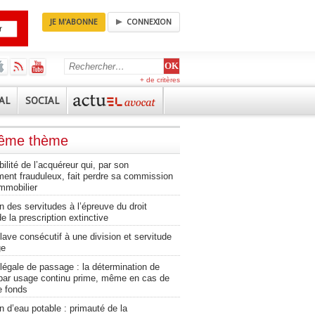
JE M'ABONNE
CONNEXION
+ de critères
AL
SOCIAL
même thème
lité de l’acquéreur qui, par son
ent frauduleux, fait perdre sa commission
immobilier
on des servitudes à l’épreuve du droit
 la prescription extinctive
lave consécutif à une division et servitude
ge
légale de passage : la détermination de
e par usage continu prime, même en cas de
e fonds
on d’eau potable : primauté de la