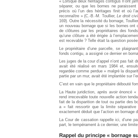
« Lorsque deux héritages contigus n’ont jamai
Européen
séparer, ou que les bornes ne paraissent 
précis où l’un des héritages finit et où 
Déplier
Immobilier
reconnaître » (C.-B.-M. Toullier,
Le droit civ
169). Outre la nécessité du bornage, Toullier a
Déplier
un nouveau bornage que si les bornes ont di
IP/IT
de clôtures par les propriétaires des fond
et
qu’une clôture a été érigée à l’emplacemen
Déplier
Communication
Pénal
est recevable ? Telle était la question posé
Déplier
Le propriétaire d’une parcelle, se plaignan
Social
fonds contigu, a assigné ce dernier en born
Déplier
Les juges de la cour d’appel n’ont pas fait 
Avocat
avait été réalisé en mars 1984 et, ensuit
regardée comme perdue » malgré la disparit
partie par un mur, avait été implantée sur l
C’est en vain que le propriétaire débouté fo
La Haute juridiction, après avoir énoncé « q
rend irrecevable toute nouvelle action tend
fait de la disparition de tout ou partie des 
a « fait ressortir que la limite séparativ
exactement déduit que l’action en bornage du
La Cour de cassation rappelle ici, d’une pa
part, le tempérament à ce dernier, une limit
Rappel du principe « bornage su