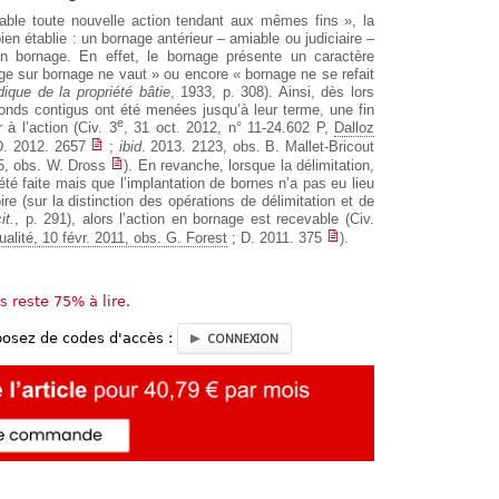
vable toute nouvelle action tendant aux mêmes fins », la
ien établie : un bornage antérieur – amiable ou judiciaire –
n bornage. En effet, le bornage présente un caractère
rnage sur bornage ne vaut » ou encore « bornage ne se refait
dique de la propriété bâtie
, 1933, p. 308). Ainsi, dès lors
onds contigus ont été menées jusqu’à leur terme, une fin
e
à l’action (Civ. 3
, 31 oct. 2012, n° 11-24.602 P,
Dalloz
D. 2012. 2657
;
ibid
. 2013. 2123, obs. B. Mallet-Bricout
5, obs. W. Dross
). En revanche, lorsque la délimitation,
a été faite mais que l’implantation de bornes n’a pas eu lieu
ire (sur la distinction des opérations de délimitation et de
it.
, p. 291), alors l’action en bornage est recevable (Civ.
ualité, 10 févr. 2011, obs. G. Forest
; D. 2011. 375
).
us reste 75% à lire.
posez de codes d'accès :
CONNEXION