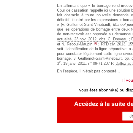
En affirmant que « le bornage rend irrece
Cour de cassation rappelle ici une solution b
fait obstacle à toute nouvelle demande e
définitif, illustré par les expressions « bo
» (v. Guillemot-Saint-Vinebault,
Manuel juri
que les opérations de bornage entre deux f
de non-recevoir est opposée au demandeur 
actualité, 23 nov. 2012, obs. C. Dreveau
; 
et N. Reboul-Maupin
; RTD civ. 2013. 15
soit l’identification de la ligne séparative, 
pour constater légalement cette ligne diviso
bornage, v. Guillemot-Saint-Vinebault,
op. c
e
3
, 19 janv. 2011, n° 09-71.207 P,
Dalloz act
En l’espèce, il n’était pas contesté...
Il vo
Vous êtes abonné(e) ou dis