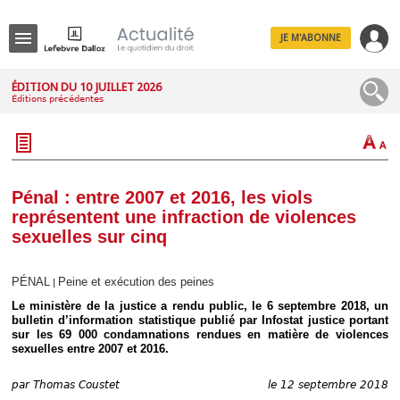
JE M'ABONNE
Menu
ÉDITION DU 10 JUILLET 2026
Éditions précédentes
R
e
c
h
e
r
c
Pénal : entre 2007 et 2016, les viols
h
représentent une infraction de violences
e
sexuelles sur cinq
PÉNAL
Peine et exécution des peines
|
Déplier
Le ministère de la justice a rendu public, le 6 septembre 2018, un
Administratif
bulletin d’information statistique publié par Infostat justice portant
Déplier
sur les 69 000 condamnations rendues en matière de violences
Affaires
sexuelles entre 2007 et 2016.
Déplier
Civil
par
Thomas Coustet
le 12 septembre 2018