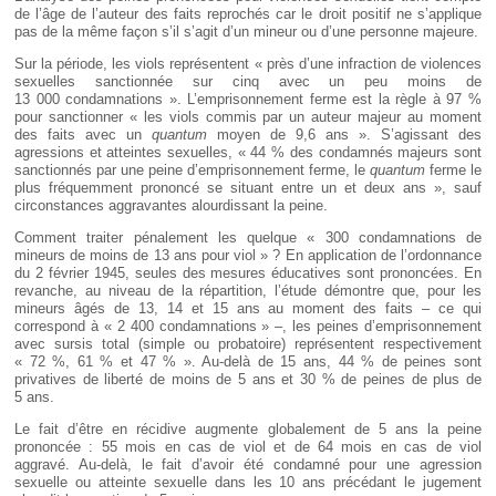
de l’âge de l’auteur des faits reprochés car le droit positif ne s’applique
pas de la même façon s’il s’agit d’un mineur ou d’une personne majeure.
Sur la période, les viols représentent « près d’une infraction de violences
sexuelles sanctionnée sur cinq avec un peu moins de
13 000 condamnations ». L’emprisonnement ferme est la règle à 97 %
pour sanctionner « les viols commis par un auteur majeur au moment
des faits avec un
quantum
moyen de 9,6 ans ». S’agissant des
agressions et atteintes sexuelles, « 44 % des condamnés majeurs sont
sanctionnés par une peine d’emprisonnement ferme, le
quantum
ferme le
plus fréquemment prononcé se situant entre un et deux ans », sauf
circonstances aggravantes alourdissant la peine.
Comment traiter pénalement les quelque « 300 condamnations de
mineurs de moins de 13 ans pour viol » ? En application de l’ordonnance
du 2 février 1945, seules des mesures éducatives sont prononcées. En
revanche, au niveau de la répartition, l’étude démontre que, pour les
mineurs âgés de 13, 14 et 15 ans au moment des faits – ce qui
correspond à « 2 400 condamnations » –, les peines d’emprisonnement
avec sursis total (simple ou probatoire) représentent respectivement
« 72 %, 61 % et 47 % ». Au-delà de 15 ans, 44 % de peines sont
privatives de liberté de moins de 5 ans et 30 % de peines de plus de
5 ans.
Le fait d’être en récidive augmente globalement de 5 ans la peine
prononcée : 55 mois en cas de viol et de 64 mois en cas de viol
aggravé. Au-delà, le fait d’avoir été condamné pour une agression
sexuelle ou atteinte sexuelle dans les 10 ans précédant le jugement