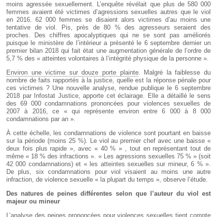
moins agressée sexuellement. L’enquête révélait que plus de 580 000
femmes avaient été victimes d’agressions sexuelles autres que le viol
en 2016. 62 000 femmes se disaient alors victimes d’au moins une
tentative de viol. Pis, près de 80 % des agresseurs seraient des
proches. Des chiffres apocalyptiques qui ne se sont pas améliorés
puisque le ministère de l’intérieur a présenté le 6 septembre dernier un
premier bilan 2018 qui fait état une augmentation générale de l’ordre de
5,7 % des « atteintes volontaires à l’intégrité physique de la personne ».
Environ une victime sur douze porte plainte
. Malgré la faiblesse du
nombre de faits rapportés à la justice, quelle est la réponse pénale pour
ces victimes ? Une nouvelle analyse, rendue publique le 6 septembre
2018 par Infostat Justice, apporte cet éclairage. Elle a détaillé le sens
des 69 000 condamnations prononcées pour violences sexuelles de
2007 à 2016, ce « qui représente environ entre 6 000 à 8 000
condamnations par an ».
À cette échelle, les condamnations de violence sont pourtant en baisse
sur la période (moins 25 %). Le viol au premier chef avec une baisse «
deux fois plus rapide », avec « 40 % » , tout en représentant tout de
même « 18 % des infractions ». « Les agressions sexuelles 75 % » (soit
42 000 condamnations) et « les atteintes sexuelles sur mineur, 6 % ».
De plus, six condamnations pour viol visaient au moins une autre
infraction, de violence sexuelle « la plupart du temps », observe l’étude.
Des natures de peines différentes selon que l’auteur du viol est
majeur ou mineur
L’analyse des peines prononcées pour violences sexuelles tient compte