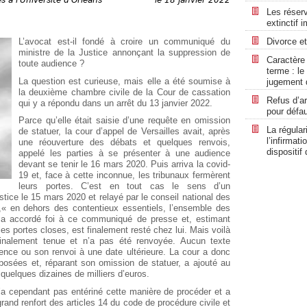
Les réserve
extinctif 
L’avocat est-il fondé à croire un communiqué du
Divorce et
ministre de la Justice annonçant la suppression de
Caractère
toute audience ?
terme : le
La question est curieuse, mais elle a été soumise à
jugement d
la deuxième chambre civile de la Cour de cassation
Refus d’ar
qui y a répondu dans un arrêt du 13 janvier 2022.
pour défau
Parce qu’elle était saisie d’une requête en omission
La régular
de statuer, la cour d’appel de Versailles avait, après
l’infirmat
une réouverture des débats et quelques renvois,
dispositif
appelé les parties à se présenter à une audience
devant se tenir le 16 mars 2020. Puis arriva la covid-
19 et, face à cette inconnue, les tribunaux fermèrent
leurs portes. C’est en tout cas le sens d’un
tice le 15 mars 2020 et relayé par le conseil national des
s,« en dehors des contentieux essentiels, l’ensemble des
t a accordé foi à ce communiqué de presse et, estimant
 les portes closes, est finalement resté chez lui. Mais voilà
finalement tenue et n’a pas été renvoyée. Aucun texte
ience ou son renvoi à une date ultérieure. La cour a donc
posées et, réparant son omission de statuer, a ajouté au
quelques dizaines de milliers d’euros.
n’a cependant pas entériné cette manière de procéder et a
grand renfort des articles 14 du code de procédure civile et