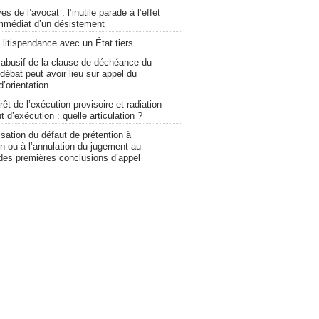
s de l’avocat : l’inutile parade à l’effet
immédiat d’un désistement
 litispendance avec un État tiers
 abusif de la clause de déchéance du
 débat peut avoir lieu sur appel du
’orientation
rêt de l’exécution provisoire et radiation
t d’exécution : quelle articulation ?
isation du défaut de prétention à
ion ou à l’annulation du jugement au
 des premières conclusions d’appel