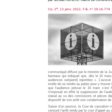
Européen
e
Déplier
Civ. 2
, 13 janv. 2022, F-B, n° 20-16.774
Immobilier
Déplier
IP/IT
et
Déplier
Communication
Pénal
Déplier
Social
Déplier
Avocat
communiqué diffusé par le ministre de la Jus
barreaux qui indiquait que, dès le 16 mar
audiences ser[aient] reportées ». L’avoca
inutile de se rendre au palais pour y trouver
que l’audience prévue le 16 mars s’est 
n’imposait en effet la suppression de l’aud
statué au vu des conclusions et pièces dé
dispositif de son arrêt une condamnation de 
Saisie d’un pourvoi, la Cour de cassation 
censuré l’arrêt rendu par la cour d’appel au 