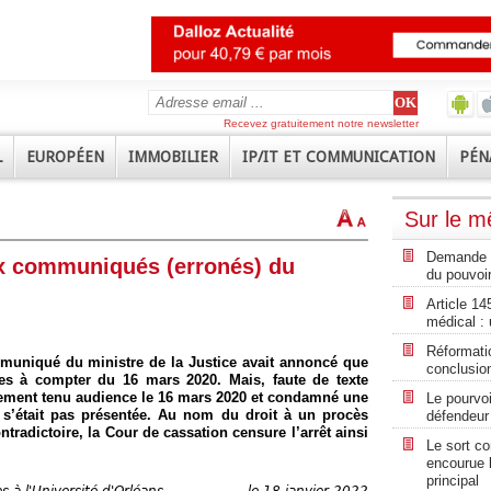
Recevez gratuitement notre newsletter
L
EUROPÉEN
IMMOBILIER
IP/IT ET COMMUNICATION
PÉN
Sur le 
Demande de
aux communiqués (erronés) du
du pouvoir
Article 14
médical :
Réformatio
muniqué du ministre de la Justice avait annoncé que
conclusion
es à compter du 16 mars 2020. Mais, faute de texte
nalement tenu audience le 16 mars 2020 et condamné une
Le pourvo
 s’était pas présentée. Au nom du droit à un procès
défendeur
ntradictoire, la Cour de cassation censure l’arrêt ainsi
Le sort co
encourue l
principal
s à l'Université d'Orléans
le 18 janvier 2022