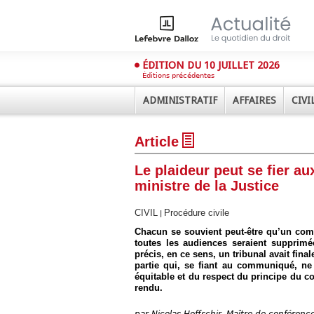
ÉDITION DU 10 JUILLET 2026
Éditions précédentes
ADMINISTRATIF
AFFAIRES
CIVI
Article
Le plaideur peut se fier 
ministre de la Justice
CIVIL
Procédure civile
|
Déplier
Chacun se souvient peut-être qu’un com
Administratif
toutes les audiences seraient supprimé
précis, en ce sens, un tribunal avait fi
Déplier
Affaires
partie qui, se fiant au communiqué, ne
équitable et du respect du principe du co
Déplier
rendu.
Civil
Déplier
par
Nicolas Hoffschir, Maître de conférence