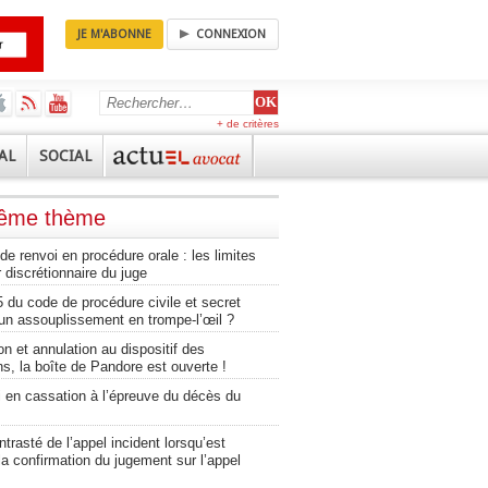
JE M'ABONNE
CONNEXION
+ de critères
AL
SOCIAL
même thème
 renvoi en procédure orale : les limites
 discrétionnaire du juge
5 du code de procédure civile et secret
 un assouplissement en trompe-l’œil ?
n et annulation au dispositif des
s, la boîte de Pandore est ouverte !
i en cassation à l’épreuve du décès du
ntrasté de l’appel incident lorsqu’est
a confirmation du jugement sur l’appel