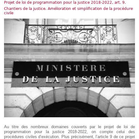
Déplier
Projet de loi de programmation pour la justice 2018-2022, art. 9.
Européen
Chantiers de la justice. Amélioration et simplification de la procédure
civile
Déplier
Immobilier
Déplier
IP/IT
et
Déplier
Communication
Pénal
Déplier
Social
Déplier
Avocat
Au titre des nombreux domaines couverts par le projet de loi de
programmation pour la justice 2018-2022, on compte celui des
procédures civiles d’exécution. Plus précisément, l’article 9 de ce projet