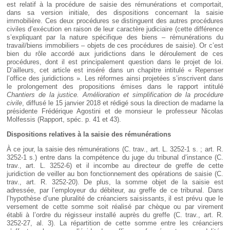
est relatif à la procédure de saisie des rémunérations et comportait,
dans sa version initiale, des dispositions concernant la saisie
immobilière. Ces deux procédures se distinguent des autres procédures
civiles d’exécution en raison de leur caractère judiciaire (cette différence
s’expliquant par la nature spécifique des biens – rémunérations du
travail/biens immobiliers – objets de ces procédures de saisie). Or c’est
bien du rôle accordé aux juridictions dans le déroulement de ces
procédures, dont il est principalement question dans le projet de loi.
D’ailleurs, cet article est inséré dans un chapitre intitulé « Repenser
l’office des juridictions ». Les réformes ainsi projetées s’inscrivent dans
le prolongement des propositions émises dans le rapport intitulé
Chantiers de la justice. Amélioration et simplification de la procédure
civile
, diffusé le 15 janvier 2018 et rédigé sous la direction de madame la
présidente Frédérique Agostini et de monsieur le professeur Nicolas
Molfessis (Rapport, spéc. p. 41 et 43).
Dispositions relatives à la saisie des rémunérations
À ce jour, la saisie des rémunérations (C. trav., art. L. 3252-1 s. ; art. R.
3252-1 s.) entre dans la compétence du juge du tribunal d’instance (C.
trav., art. L. 3252-6) et il incombe au directeur de greffe de cette
juridiction de veiller au bon fonctionnement des opérations de saisie (C.
trav., art. R. 3252-20). De plus, la somme objet de la saisie est
adressée, par l’employeur du débiteur, au greffe de ce tribunal. Dans
l’hypothèse d’une pluralité de créanciers saisissants, il est prévu que le
versement de cette somme soit réalisé par chèque ou par virement
établi à l’ordre du régisseur installé auprès du greffe (C. trav., art. R.
3252-27, al. 3). La répartition de cette somme entre les créanciers