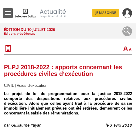
JE M'ABONNE
Menu
ÉDITION DU 10 JUILLET 2026
Éditions précédentes
R
e
c
h
e
r
c
PLPJ 2018-2022 : apports concernant les
h
procédures civiles d’exécution
e
CIVIL
Voies d'exécution
|
Le projet de loi de programmation pour la justice 2018-2022
comporte des dispositions relatives aux procédures civiles
Déplier
d’exécution. Alors que celles ayant trait à la procédure de saisie
Administratif
immobilière initialement prévues ont été retirées, demeurent celles
Déplier
concernant la saisie des rémunérations.
Affaires
Déplier
par
Guillaume Payan
le 3 avril 2018
Civil