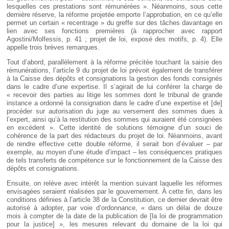
lesquelles ces prestations sont rémunérées ». Néanmoins, sous cette
dernière réserve, la réforme projetée emporte l’approbation, en ce qu’elle
permet un certain « recentrage » du greffe sur des tâches davantage en
lien avec ses fonctions premières (à rapprocher avec rapport
Agostini/Molfessis, p. 41 ; projet de loi, exposé des motifs, p. 4). Elle
appelle trois brèves remarques.
Tout d’abord, parallèlement à la réforme précitée touchant la saisie des
rémunérations, l’article 9 du projet de loi prévoit également de transférer
à la Caisse des dépôts et consignations la gestion des fonds consignés
dans le cadre d’une expertise. Il s’agirait de lui conférer la charge de
« recevoir des parties au litige les sommes dont le tribunal de grande
instance a ordonné la consignation dans le cadre d’une expertise et [de]
procéder sur autorisation du juge au versement des sommes dues à
l’expert, ainsi qu’à la restitution des sommes qui auraient été consignées
en excédent ». Cette identité de solutions témoigne d’un souci de
cohérence de la part des rédacteurs du projet de loi. Néanmoins, avant
de rendre effective cette double réforme, il serait bon d’évaluer – par
exemple, au moyen d’une étude d’impact – les conséquences pratiques
de tels transferts de compétence sur le fonctionnement de la Caisse des
dépôts et consignations.
Ensuite, on relève avec intérêt la mention suivant laquelle les réformes
envisagées seraient réalisées par le gouvernement. À cette fin, dans les
conditions définies à l’article 38 de la Constitution, ce dernier devrait être
autorisé à adopter, par voie d’ordonnance, « dans un délai de douze
mois à compter de la date de la publication de [la loi de programmation
pour la justice] », les mesures relevant du domaine de la loi qui