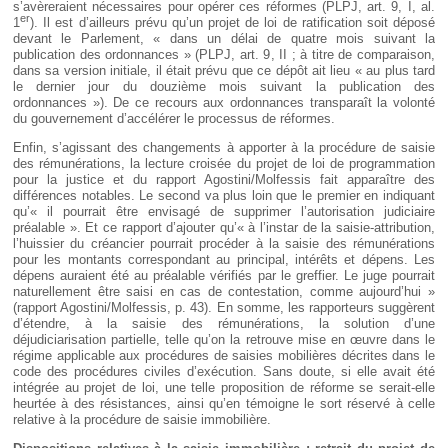
s’avèreraient nécessaires pour opérer ces réformes (PLPJ, art. 9, I, al.
er
1
). Il est d’ailleurs prévu qu’un projet de loi de ratification soit déposé
devant le Parlement, « dans un délai de quatre mois suivant la
publication des ordonnances » (PLPJ, art. 9, II ; à titre de comparaison,
dans sa version initiale, il était prévu que ce dépôt ait lieu « au plus tard
le dernier jour du douzième mois suivant la publication des
ordonnances »). De ce recours aux ordonnances transparaît la volonté
du gouvernement d’accélérer le processus de réformes.
Enfin, s’agissant des changements à apporter à la procédure de saisie
des rémunérations, la lecture croisée du projet de loi de programmation
pour la justice et du rapport Agostini/Molfessis fait apparaître des
différences notables. Le second va plus loin que le premier en indiquant
qu’« il pourrait être envisagé de supprimer l’autorisation judiciaire
préalable ». Et ce rapport d’ajouter qu’« à l’instar de la saisie-attribution,
l’huissier du créancier pourrait procéder à la saisie des rémunérations
pour les montants correspondant au principal, intérêts et dépens. Les
dépens auraient été au préalable vérifiés par le greffier. Le juge pourrait
naturellement être saisi en cas de contestation, comme aujourd’hui »
(rapport Agostini/Molfessis, p. 43). En somme, les rapporteurs suggèrent
d’étendre, à la saisie des rémunérations, la solution d’une
déjudiciarisation partielle, telle qu’on la retrouve mise en œuvre dans le
régime applicable aux procédures de saisies mobilières décrites dans le
code des procédures civiles d’exécution. Sans doute, si elle avait été
intégrée au projet de loi, une telle proposition de réforme se serait-elle
heurtée à des résistances, ainsi qu’en témoigne le sort réservé à celle
relative à la procédure de saisie immobilière.