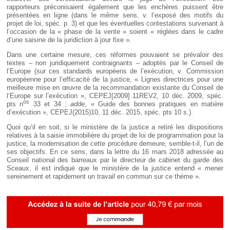
rapporteurs préconisaient également que les enchères puissent être
présentées en ligne (dans le même sens, v. l’exposé des motifs du
projet de loi, spéc. p. 3) et que les éventuelles contestations survenant à
l’occasion de la « phase de la vente » soient « réglées dans le cadre
d’une saisine de la juridiction à jour fixe ».
Dans une certaine mesure, ces réformes pouvaient se prévaloir des
textes – non juridiquement contraignants – adoptés par le Conseil de
l’Europe (sur ces standards européens de l’exécution, v. Commission
européenne pour l’efficacité de la justice, « Lignes directrices pour une
meilleure mise en œuvre de la recommandation existante du Conseil de
l’Europe sur l’exécution », CEPEJ[2009] 11REV2, 10 déc. 2009, spéc.
os
pts n
33 et 34 ;
adde
, « Guide des bonnes pratiques en matière
d’exécution », CEPEJ(2015)10, 11 déc. 2015, spéc. pts 10 s.).
Quoi qu’il en soit, si le ministère de la justice a retiré les dispositions
relatives à la saisie immobilière du projet de loi de programmation pour la
justice, la modernisation de cette procédure demeure, semble-t-il, l’un de
ses objectifs. En ce sens, dans la lettre du 16 mars 2018 adressée au
Conseil national des barreaux par le directeur de cabinet du garde des
Sceaux, il est indiqué que le ministère de la justice entend « mener
sereinement et rapidement un travail en commun sur ce thème ».