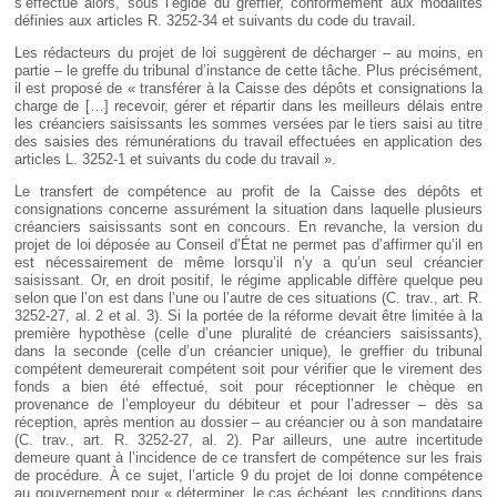
s’effectue alors, sous l’égide du greffier, conformément aux modalités
définies aux articles R. 3252-34 et suivants du code du travail.
Les rédacteurs du projet de loi suggèrent de décharger – au moins, en
partie – le greffe du tribunal d’instance de cette tâche. Plus précisément,
il est proposé de « transférer à la Caisse des dépôts et consignations la
charge de […] recevoir, gérer et répartir dans les meilleurs délais entre
les créanciers saisissants les sommes versées par le tiers saisi au titre
des saisies des rémunérations du travail effectuées en application des
articles L. 3252-1 et suivants du code du travail ».
Le transfert de compétence au profit de la Caisse des dépôts et
consignations concerne assurément la situation dans laquelle plusieurs
créanciers saisissants sont en concours. En revanche, la version du
projet de loi déposée au Conseil d’État ne permet pas d’affirmer qu’il en
est nécessairement de même lorsqu’il n’y a qu’un seul créancier
saisissant. Or, en droit positif, le régime applicable diffère quelque peu
selon que l’on est dans l’une ou l’autre de ces situations (C. trav., art. R.
3252-27, al. 2 et al. 3). Si la portée de la réforme devait être limitée à la
première hypothèse (celle d’une pluralité de créanciers saisissants),
dans la seconde (celle d’un créancier unique), le greffier du tribunal
compétent demeurerait compétent soit pour vérifier que le virement des
fonds a bien été effectué, soit pour réceptionner le chèque en
provenance de l’employeur du débiteur et pour l’adresser – dès sa
réception, après mention au dossier – au créancier ou à son mandataire
(C. trav., art. R. 3252-27, al. 2). Par ailleurs, une autre incertitude
demeure quant à l’incidence de ce transfert de compétence sur les frais
de procédure. À ce sujet, l’article 9 du projet de loi donne compétence
au gouvernement pour « déterminer, le cas échéant, les conditions dans