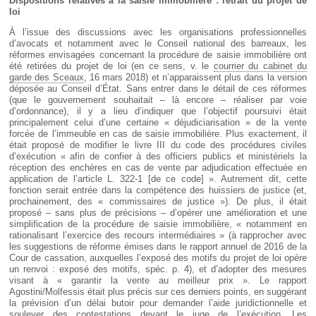
Dispositions relatives à la saisie immobilière : retrait du projet de
loi
À l’issue des discussions avec les organisations professionnelles
d’avocats et notamment avec le Conseil national des barreaux, les
réformes envisagées concernant la procédure de saisie immobilière ont
été retirées du projet de loi (en ce sens, v. le
courrier du cabinet du
garde des Sceaux
, 16 mars 2018) et n’apparaissent plus dans la version
déposée au Conseil d’État. Sans entrer dans le détail de ces réformes
(que le gouvernement souhaitait – là encore – réaliser par voie
d’ordonnance), il y a lieu d’indiquer que l’objectif poursuivi était
principalement celui d’une certaine « déjudiciarisation » de la vente
forcée de l’immeuble en cas de saisie immobilière. Plus exactement, il
était proposé de modifier le livre III du code des procédures civiles
d’exécution « afin de confier à des officiers publics et ministériels la
réception des enchères en cas de vente par adjudication effectuée en
application de l’article L. 322-1 [de ce code] ». Autrement dit, cette
fonction serait entrée dans la compétence des huissiers de justice (et,
prochainement, des « commissaires de justice »). De plus, il était
proposé – sans plus de précisions – d’opérer une amélioration et une
simplification de la procédure de saisie immobilière, « notamment en
rationalisant l’exercice des recours intermédiaires » (à rapprocher avec
les suggestions de réforme émises dans le rapport annuel de 2016 de la
Cour de cassation, auxquelles l’exposé des motifs du projet de loi opère
un renvoi : exposé des motifs, spéc. p. 4), et d’adopter des mesures
visant à « garantir la vente au meilleur prix ». Le rapport
Agostini/Molfessis était plus précis sur ces derniers points, en suggérant
la prévision d’un délai butoir pour demander l’aide juridictionnelle et
soulever des contestations devant le juge de l’exécution. Les