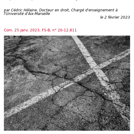
Déplier
Européen
par
Cédric Hélaine, Docteur en droit, Chargé d'enseignement à
Déplier
l'Université d'Aix-Marseille
le 2 février 2023
Immobilier
Déplier
IP/IT
Com. 25 janv. 2023, FS-B, n° 20-12.811
et
Déplier
Communication
Pénal
Déplier
Social
Déplier
Avocat