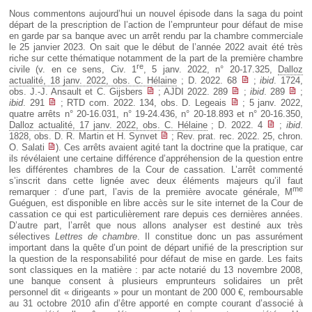
Nous commentons aujourd’hui un nouvel épisode dans la saga du point
départ de la prescription de l’action de l’emprunteur pour défaut de mise
en garde par sa banque avec un arrêt rendu par la chambre commerciale
le 25 janvier 2023. On sait que le début de l’année 2022 avait été très
riche sur cette thématique notamment de la part de la première chambre
re
civile (v. en ce sens, Civ. 1
, 5 janv. 2022, n° 20-17.325,
Dalloz
actualité, 18 janv. 2022, obs. C. Hélaine
; D. 2022. 68
;
ibid
. 1724,
obs. J.-J. Ansault et C. Gijsbers
; AJDI 2022. 289
;
ibid
. 289
;
ibid
. 291
; RTD com. 2022. 134, obs. D. Legeais
; 5 janv. 2022,
quatre arrêts n° 20-16.031, n° 19-24.436, n° 20-18.893 et n° 20-16.350,
Dalloz actualité, 17 janv. 2022, obs. C. Hélaine
; D. 2022. 4
;
ibid
.
1828, obs. D. R. Martin et H. Synvet
; Rev. prat. rec. 2022. 25, chron.
O. Salati
). Ces arrêts avaient agité tant la doctrine que la pratique, car
ils révélaient une certaine différence d’appréhension de la question entre
les différentes chambres de la Cour de cassation. L’arrêt commenté
s’inscrit dans cette lignée avec deux éléments majeurs qu’il faut
me
remarquer : d’une part, l’avis de la première avocate générale, M
Guéguen, est disponible en libre accès sur le site internet de la Cour de
cassation ce qui est particulièrement rare depuis ces dernières années.
D’autre part, l’arrêt que nous allons analyser est destiné aux très
sélectives
Lettres de chambre
. Il constitue donc un pas assurément
important dans la quête d’un point de départ unifié de la prescription sur
la question de la responsabilité pour défaut de mise en garde. Les faits
sont classiques en la matière : par acte notarié du 13 novembre 2008,
une banque consent à plusieurs emprunteurs solidaires un prêt
personnel dit « dirigeants » pour un montant de 200 000 €, remboursable
au 31 octobre 2010 afin d’être apporté en compte courant d’associé à