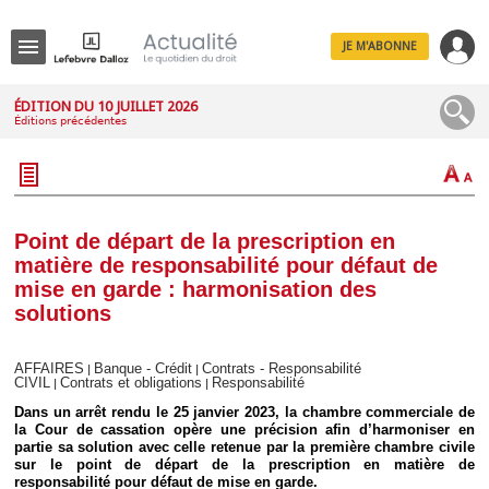
JE M'ABONNE
Menu
ÉDITION DU 10 JUILLET 2026
Éditions précédentes
R
e
c
h
e
r
c
Point de départ de la prescription en
h
matière de responsabilité pour défaut de
e
mise en garde : harmonisation des
solutions
Déplier
AFFAIRES
Banque - Crédit
Contrats - Responsabilité
|
|
Administratif
CIVIL
Contrats et obligations
Responsabilité
|
|
Déplier
Dans un arrêt rendu le 25 janvier 2023, la chambre commerciale de
Affaires
la Cour de cassation opère une précision afin d’harmoniser en
partie sa solution avec celle retenue par la première chambre civile
Déplier
sur le point de départ de la prescription en matière de
Civil
responsabilité pour défaut de mise en garde.