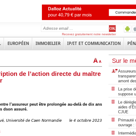
Recevez gratuitement notre newsletter
L
EUROPÉEN
IMMOBILIER
IP/IT ET COMMUNICATION
PÉN
Sur le 
Assureurs 
ription de l’action directe du maître
transpare
r
amont des
La prise d
suppose u
Le dérègle
ontre l’assureur peut être prolongée au-delà de dix ans
aides d’Ét
rs dson assuré.
CJUE
Primauté 
ivé, Université de Caen Normandie
le 4 octobre 2023
ouvrage :
3
Intermédi