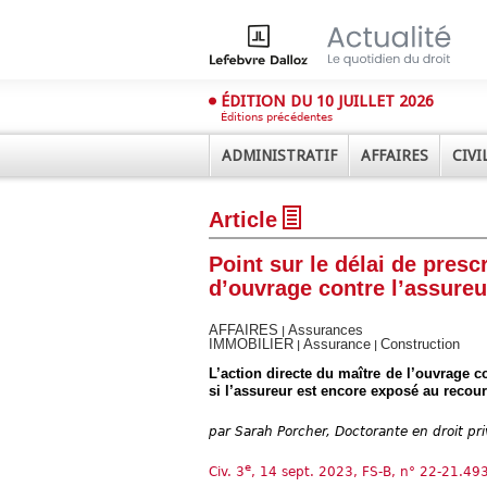
ÉDITION DU 10 JUILLET 2026
Éditions précédentes
ADMINISTRATIF
AFFAIRES
CIVI
Article
Point sur le délai de presc
d’ouvrage contre l’assureu
AFFAIRES
Assurances
|
IMMOBILIER
Assurance
Construction
|
|
Déplier
Administratif
L’action directe du maître de l’ouvrage c
si l’assureur est encore exposé au recou
Déplier
Affaires
par
Sarah Porcher, Doctorante en droit pr
Déplier
Civil
e
Civ. 3
, 14 sept. 2023, FS-B, n° 22-21.49
Déplier