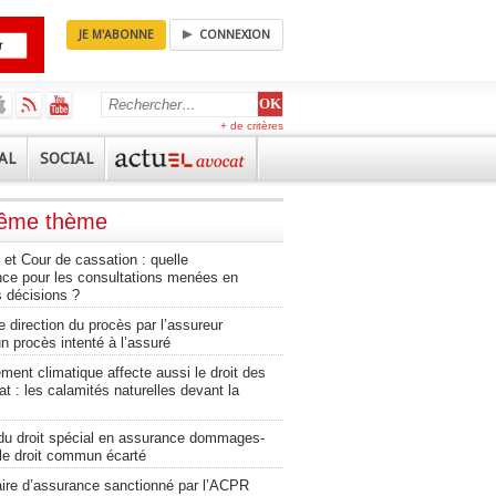
JE M'ABONNE
CONNEXION
+ de critères
AL
SOCIAL
même thème
et Cour de cassation : quelle
nce pour les consultations menées en
 décisions ?
e direction du procès par l’assureur
n procès intenté à l’assuré
ment climatique affecte aussi le droit des
at : les calamités naturelles devant la
du droit spécial en assurance dommages-
 le droit commun écarté
aire d’assurance sanctionné par l’ACPR