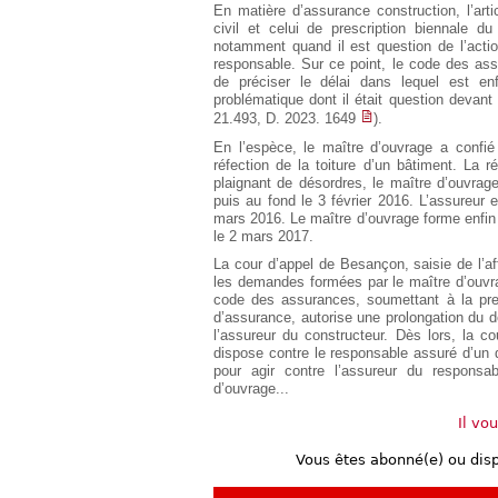
En matière d’assurance construction, l’arti
Européen
civil et celui de prescription biennale d
Déplier
notamment quand il est question de l’actio
Immobilier
responsable. Sur ce point, le code des assu
de préciser le délai dans lequel est en
Déplier
problématique dont il était question devant
IP/IT
et
21.493, D. 2023. 1649
).
Déplier
Communication
Pénal
En l’espèce, le maître d’ouvrage a confi
réfection de la toiture d’un bâtiment. La r
Déplier
plaignant de désordres, le maître d’ouvrage
Social
puis au fond le 3 février 2016. L’assureur e
mars 2016. Le maître d’ouvrage forme enfin
Déplier
Avocat
le 2 mars 2017.
La cour d’appel de Besançon, saisie de l’af
les demandes formées par le maître d’ouvra
code des assurances, soumettant à la pres
d’assurance, autorise une prolongation du dé
l’assureur du constructeur. Dès lors, la co
dispose contre le responsable assuré d’un 
pour agir contre l’assureur du responsab
d’ouvrage...
Il vo
Vous êtes abonné(e) ou dis