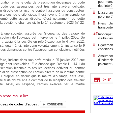
pour manq
culation entre le délai de prescription décennale du code
des intérê
u code des assurances peut très vite s’avérer délicate,
n directe de la victime contre l’assureur du constructeur
L’assuran
rances reste silencieux. Il est revenu à la jurisprudence
pérenne ?
fermé cette action directe. C’est notamment de cette
 la troisième chambre civile le 14 septembre 2023 (n° 22-
Prescripti
transporte
é à une société, assurée par Groupama, des travaux de
Inoccupati
éception de l’ouvrage est intervenue le 4 juillet 2006. Se
vieille da
 a assigné la société en référé-expertise le 4 avril 2012,
Égarement
st, quant à lui, intervenu volontairement à l’instance le 9
conditions
 des demandes contre l’assureur par conclusions notifiées
Assurance 
d’indemni
faire, indique dans son arrêt rendu le 25 janvier 2022 que
paiement 
ge sont recevables. Elle énonce que l’article L. 114-1 du
cription biennale toutes les actions dérivant du contrat
lai de prescription de l’action directe de la victime contre
ur d’appel en déduit que le maître d’ouvrage, tiers lésé,
Sur 
délai de douze ans à compter de la réception des travaux
le. Ainsi, en l’espèce, l’action exercée par le maître
us reste 75% à lire.
posez de codes d'accès :
CONNEXION