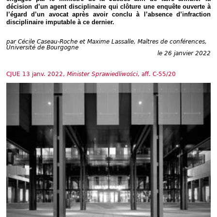
Déplier
décision d’un agent disciplinaire qui clôture une enquête ouverte à
Européen
l’égard d’un avocat après avoir conclu à l’absence d’infraction
Déplier
disciplinaire imputable à ce dernier.
Immobilier
Déplier
par
Cécile Caseau-Roche et Maxime Lassalle, Maîtres de conférences,
Université de Bourgogne
IP/IT
le 26 janvier 2022
et
Déplier
Communication
Pénal
CJUE 13 janv. 2022,
Minister Sprawiedliwości
, aff. C-55/20
Déplier
Social
Déplier
Avocat