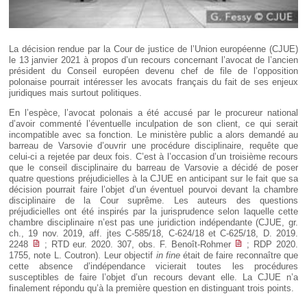
La décision rendue par la Cour de justice de l’Union européenne (CJUE)
le 13 janvier 2021 à propos d’un recours concernant l’avocat de l’ancien
président du Conseil européen devenu chef de file de l’opposition
polonaise pourrait intéresser les avocats français du fait de ses enjeux
juridiques mais surtout politiques.
En l’espèce, l’avocat polonais a été accusé par le procureur national
d’avoir commenté l’éventuelle inculpation de son client, ce qui serait
incompatible avec sa fonction. Le ministère public a alors demandé au
barreau de Varsovie d’ouvrir une procédure disciplinaire, requête que
celui-ci a rejetée par deux fois. C’est à l’occasion d’un troisième recours
que le conseil disciplinaire du barreau de Varsovie a décidé de poser
quatre questions préjudicielles à la CJUE en anticipant sur le fait que sa
décision pourrait faire l’objet d’un éventuel pourvoi devant la chambre
disciplinaire de la Cour suprême. Les auteurs des questions
préjudicielles ont été inspirés par la jurisprudence selon laquelle cette
chambre disciplinaire n’est pas une juridiction indépendante (CJUE, gr.
ch., 19 nov. 2019, aff. jtes C-585/18, C-624/18 et C-625/18, D. 2019.
2248
; RTD eur. 2020. 307, obs. F. Benoît-Rohmer
; RDP 2020.
1755, note L. Coutron). Leur objectif
in fine
était de faire reconnaître que
cette absence d’indépendance vicierait toutes les procédures
susceptibles de faire l’objet d’un recours devant elle. La CJUE n’a
finalement répondu qu’à la première question en distinguant trois points.