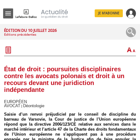
JE M'ABONNE
Menu
ÉDITION DU 10 JUILLET 2026
Éditions précédentes
R
e
c
h
e
r
c
État de droit : poursuites disciplinaires
h
contre les avocats polonais et droit à un
e
recours devant une juridiction
indépendante
EUROPÉEN
Déplier
AVOCAT
Déontologie
|
Administratif
Saisie d’un renvoi préjudiciel par le conseil de discipline du
Déplier
barreau de Varsovie, la Cour de justice de l’Union européenne
Affaires
répond que la directive 2006/123/CE relative aux services dans le
Déplier
marché intérieur et l’article 47 de la Charte des droits fondamentaux
Civil
de l’Union européenne ne s’appliquent pas à une procédure
engagée par le ministre de la Justice afin de faire annuler la