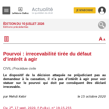
JE M'ABONNE
Menu
ÉDITION DU 10 JUILLET 2026
Éditions précédentes
R
e
c
h
e
r
c
Pourvoi : irrecevabilité tirée du défaut
h
d’intérêt à agir
e
CIVIL
Procédure civile
|
Le dispositif de la décision attaquée ne préjudiciant pas au
demandeur à la cassation, il n’a pas d’intérêt à agir pour voir
Déplier
statuer sur le pourvoi qui doit par conséquent être déclaré
Administratif
irrecevable.
Déplier
Affaires
par
Mehdi Kebir
le 15 octobre 2020
Déplier
Civil
e
Civ. 2
, 17 sept. 2020, F-P+B+I, n° 19-15.255