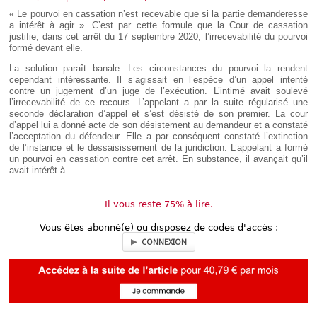
Déplier
« Le pourvoi en cassation n’est recevable que si la partie demanderesse
Européen
a intérêt à agir ». C’est par cette formule que la Cour de cassation
Déplier
justifie, dans cet arrêt du 17 septembre 2020, l’irrecevabilité du pourvoi
Immobilier
formé devant elle.
Déplier
La solution paraît banale. Les circonstances du pourvoi la rendent
IP/IT
cependant intéressante. Il s’agissait en l’espèce d’un appel intenté
et
Déplier
contre un jugement d’un juge de l’exécution. L’intimé avait soulevé
Communication
Pénal
l’irrecevabilité de ce recours. L’appelant a par la suite régularisé une
seconde déclaration d’appel et s’est désisté de son premier. La cour
Déplier
d’appel lui a donné acte de son désistement au demandeur et a constaté
Social
l’acceptation du défendeur. Elle a par conséquent constaté l’extinction
Déplier
de l’instance et le dessaisissement de la juridiction. L’appelant a formé
Avocat
un pourvoi en cassation contre cet arrêt. En substance, il avançait qu’il
avait intérêt à...
Il vous reste 75% à lire.
Vous êtes abonné(e) ou disposez de codes d'accès :
CONNEXION