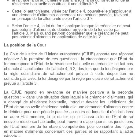
le fait que la loi autrichienne soit à la fois la loi du for et la loi de la
résidence habituelle constituait-il une difficulté ?
Cette loi autrichienne, visée par l’article 4, pouvait-elle s’appliquer à
une demande d’aliments concernant une période passée, relevant
en principe de loi allemande selon l’article 3 ?
Selon l’article 4, la loi du for s’applique lorsque le créancier ne peut
pas obtenir d’aliments du débiteur en vertu de la loi visée par
l’article 3. Mais quand peut-on considérer que le créancier ne peut
pas obtenir d’aliments en application de cette loi ?
La position de la Cour
La Cour de justice de l’Unione européenne (CJUE) apporte une réponse
négative à la première de ces questions : la circonstance que l’État du
for correspond à l’État de la résidence habituelle du créancier ne fait pas
obstacle à l’application de l’article 4, § 2, dès lors que la loi désignée par
la règle subsidiaire de rattachement prévue à cette disposition ne
coïncide pas avec la loi désignée par la règle principale de rattachement
prévue à l’article 3.
La CJUE répond en revanche de manière positive à la seconde
question : « dans une situation dans laquelle le créancier d’aliments, qui
a changé de résidence habituelle, introduit devant les juridictions de
l’État de sa nouvelle résidence habituelle une demande d’aliments contre
le débiteur pour une période passée au cours de laquelle il résidait dans
un autre État membre, la loi du for, qui est aussi la loi de l’État de sa
nouvelle résidence habituelle, peut trouver à s’appliquer si les juridictions
de l’État membre du for étaient compétentes pour connaître des litiges
en matière d’aliments concernant ces parties et se rapportant à ladite
période ».