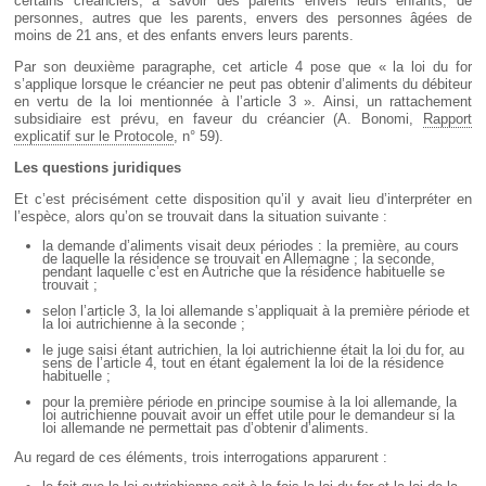
certains créanciers, à savoir des parents envers leurs enfants, de
personnes, autres que les parents, envers des personnes âgées de
moins de 21 ans, et des enfants envers leurs parents.
Par son deuxième paragraphe, cet article 4 pose que « la loi du for
s’applique lorsque le créancier ne peut pas obtenir d’aliments du débiteur
en vertu de la loi mentionnée à l’article 3 ». Ainsi, un rattachement
subsidiaire est prévu, en faveur du créancier (A. Bonomi,
Rapport
explicatif sur le Protocole
, n° 59).
Les questions juridiques
Et c’est précisément cette disposition qu’il y avait lieu d’interpréter en
l’espèce, alors qu’on se trouvait dans la situation suivante :
la demande d’aliments visait deux périodes : la première, au cours
de laquelle la résidence se trouvait en Allemagne ; la seconde,
pendant laquelle c’est en Autriche que la résidence habituelle se
trouvait ;
selon l’article 3, la loi allemande s’appliquait à la première période et
la loi autrichienne à la seconde ;
le juge saisi étant autrichien, la loi autrichienne était la loi du for, au
sens de l’article 4, tout en étant également la loi de la résidence
habituelle ;
pour la première période en principe soumise à la loi allemande, la
loi autrichienne pouvait avoir un effet utile pour le demandeur si la
loi allemande ne permettait pas d’obtenir d’aliments.
Au regard de ces éléments, trois interrogations apparurent :