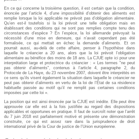
En ce qui concerne la troisième question, il est certain que la condition,
énoncée par l’article 4, d’une impossibilité d’obtenir des aliments est
remplie lorsque la loi applicable ne prévoit pas d’obligation alimentaire.
Qu’en est-il toutefois si la loi prévoit une telle obligation mais en
établissant des conditions qui ne sont pas remplies compte tenu des
circonstances d’espèce ? En l’espèce, la loi allemande prévoyait la
nécessité d’une mise en demeure, qui n’avait cependant pas été
formalisée, ce qui mettait en échec la demande d’aliments. Et on
pourrait aussi, au-delà de cette affaire, penser à l’hypothèse dans
laquelle le créancier a 20 ans, alors que la loi prévoit l’obligation
alimentaire au bénéfice des moins de 18 ans. La CJUE opte ici pour une
interprétation large et protectrice du créancier : « Les termes "ne peut
pas obtenir d’aliments", contenus à l’article 4, paragraphe 2, du
Protocole de La Haye, du 23 novembre 2007, doivent être interprétés en
ce sens qu’ils visent également la situation dans laquelle le créancier ne
peut pas obtenir d’aliments en vertu de la loi de l’État de sa résidence
habituelle passée au motif qu’il ne remplit pas certaines conditions
imposées par cette loi ».
La position qui est ainsi énoncée par la CJUE est inédite. Elle peut être
approuvée car elle est à la fois justifiée au regard des dispositions
applicables et opportunes en pratique. Il faut de surcroît noter que l’arrêt
du 7 juin 2018 est parfaitement motivé et présente une démonstration
construite, ce qui est assez rare dans la jurisprudence de droit
international privé de la Cour de justice de l’Union européenne.