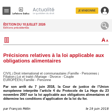
JE M'ABONNE
Menu
ÉDITION DU 10 JUILLET 2026
Éditions précédentes
R
e
c
h
e
r
c
Précisions relatives à la loi applicable aux
h
obligations alimentaires
e
CIVIL
Droit international et communautaire
Famille - Personnes
|
|
|
Filiation
Loi et traité
Mariage - Divorce - Couple
|
|
EUROPÉEN
Famille - Personne
|
Déplier
Par son arrêt du 7 juin 2018, la Cour de justice de l’Union
Administratif
européenne interprète l’article 4 du Protocole de La Haye du 23
Déplier
novembre 2007 sur la loi applicable aux obligations alimentaires et
Affaires
détermine les conditions d’application de la loi du for.
Déplier
Civil
par
François Mélin
le 19 juin 2018