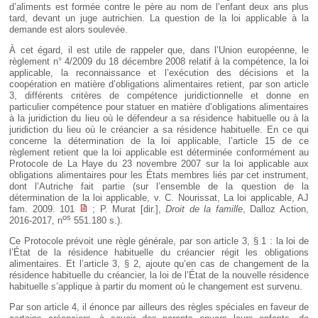
d’aliments est formée contre le père au nom de l’enfant deux ans plus
tard, devant un juge autrichien. La question de la loi applicable à la
demande est alors soulevée.
À cet égard, il est utile de rappeler que, dans l’Union européenne, le
règlement n° 4/2009 du 18 décembre 2008 relatif à la compétence, la loi
applicable, la reconnaissance et l’exécution des décisions et la
coopération en matière d’obligations alimentaires retient, par son article
3, différents critères de compétence juridictionnelle et donne en
particulier compétence pour statuer en matière d’obligations alimentaires
à la juridiction du lieu où le défendeur a sa résidence habituelle ou à la
juridiction du lieu où le créancier a sa résidence habituelle. En ce qui
concerne la détermination de la loi applicable, l’article 15 de ce
règlement retient que la loi applicable est déterminée conformément au
Protocole de La Haye du 23 novembre 2007 sur la loi applicable aux
obligations alimentaires pour les États membres liés par cet instrument,
dont l’Autriche fait partie (sur l’ensemble de la question de la
détermination de la loi applicable, v. C. Nourissat, La loi applicable, AJ
fam. 2009. 101
; P. Murat [dir.],
Droit de la famille
, Dalloz Action,
os
2016-2017, n
551.180 s.).
Ce Protocole prévoit une règle générale, par son article 3, § 1 : la loi de
l’État de la résidence habituelle du créancier régit les obligations
alimentaires. Et l’article 3, § 2, ajoute qu’en cas de changement de la
résidence habituelle du créancier, la loi de l’État de la nouvelle résidence
habituelle s’applique à partir du moment où le changement est survenu.
Par son article 4, il énonce par ailleurs des règles spéciales en faveur de