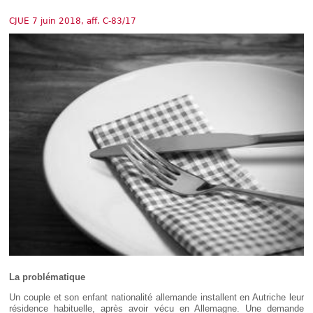
Déplier
Européen
CJUE 7 juin 2018, aff. C-83/17
Déplier
Immobilier
Déplier
IP/IT
et
Déplier
Communication
Pénal
Déplier
Social
Déplier
Avocat
La problématique
Un couple et son enfant nationalité allemande installent en Autriche leur
résidence habituelle, après avoir vécu en Allemagne. Une demande