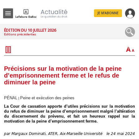
JE M'ABONNE
Menu
ÉDITION DU 10 JUILLET 2026
Éditions précédentes
R
e
c
h
e
r
c
Précisions sur la motivation de la peine
h
d’emprisonnement ferme et le refus de
e
diminuer la peine
PÉNAL
Peine et exécution des peines
|
Déplier
La Cour de cassation apporte d’utiles précisions sur la motivation
Administratif
du refus de diminuer la peine d’emprisonnement malgré l’altération
Déplier
du discernement du prévenu, et fait un heureux rappel sur la
Affaires
motivation de la peine d’emprisonnement ferme.
Déplier
Civil
par
Margaux Dominati, ATER, Aix-Marseille Université
le 24 mai 2024