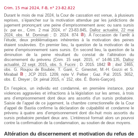
Déplier
Européen
Crim. 15 mai 2024, F-B, n° 23-82.822
Déplier
Durant le mois de mai 2024, la Cour de cassation est venue, à plusieurs
Immobilier
reprises, s’épancher sur la motivation attendue par les juridictions de
jugement prononçant une peine d’emprisonnement avec ou sans sursis
Déplier
(v. par ex., Crim. 2 mai 2024, n° 23-83.845,
Dalloz actualité, 22 mai
IP/IT
2024, obs. M. Dominati
; D. 2024. 874
). À l’occasion de l’arrêt à
et
Déplier
l’étude, deux problématiques inhérentes à la motivation des peines
Communication
Pénal
étaient soulevées. En premier lieu, la question de la motivation de la
peine d’emprisonnement sans sursis. En second lieu, la question de la
Déplier
diminution de la peine résultant du constat de l’altération du
Social
discernement du prévenu (Crim. 15 sept. 2015, n° 14-86.135,
Dalloz
Déplier
actualité, 22 sept. 2015, obs. S. Fucini
; D. 2015. 1842
;
ibid
. 2465,
Avocat
obs. G. Roujou de Boubée, T. Garé, C. Ginestet, M.-H. Gozzi et S.
Mirabail
; JCP 2015. 1209, note V. Peltier ; Gaz. Pal. 2015. 3652,
°
obs. E. Dreyer ; Dr. pénal 2015, n
152, obs. É. Bonis-Garçon).
En l’espèce, un individu est condamné, en première instance, pour
violences aggravées et infractions à la législation sur les armes, à trois
ans d’emprisonnement dont deux ans assortis d’un sursis probatoire.
Saisie de l’appel de ce jugement, la chambre correctionnelle de la Cour
d’appel de Bastia confirme la déclaration de culpabilité et condamne le
prévenu à quatre ans d’emprisonnement dont dix-huit mois assortis du
sursis probatoire pendant deux ans. L’intéressé formait alors un pourvoi
contre la confirmation de la condamnation, au soutien de deux moyens.
Altération du discernement et motivation du refus de