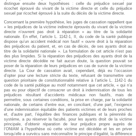
distingue ensuite deux hypothèses : celle du préjudice sexuel par
ricochet éprouvé du vivant de la victime directe et celle du préjudice
sexuel par ricochet éprouvé à la suite du décès de la victime directe.
Concernant la première hypothèse, les juges de cassation rappellent que
« les préjudices de la victime indirecte éprouvés du vivant de la victime
directe n’ouvrent pas droit à réparation » au titre de la solidarité
nationale. En effet, l’article L. 1142-1, II, du code de la santé publique
dispose qu’un accident médical non fautif « ouvre droit à la réparation
des préjudices du patient, et, en cas de décès, de ses ayants droit au
titre de la solidarité nationale ». La formulation de cet article n’est pas
des plus limpides. Si la réparation des préjudices des ayants droit de la
victime directe décédée ne fait aucun doute, la question pouvait se
poser de la réparation de leurs préjudices en cas de survie de la victime
directe. La Cour de cassation avait, cependant, déjà eu l’occasion
d’opter pour une lecture stricte du texte, refusant de transmettre une
question prioritaire de constitutionnalité relative à l’article L. 1142-1 du
code de la santé publique au motif notamment que cet article, « qui n’a
pas eu pour objectif de consacrer un droit à indemnisation de tous les
préjudices résultant d’accidents médicaux non fautifs, mais de
permettre, sous certaines conditions, la prise en charge, par la solidarité
nationale, de certains d’entre eux, en conciliant, d’une part, l’exigence
d’une indemnisation équitable des patients victimes et de leurs proches
et, d’autre part, l’équilibre des finances publiques et la pérennité du
système, a pu réserver la faculté, pour les ayants droit de la victime
principale, d’obtenir réparation de leur préjudice propre auprès de
l’ONIAM à l’hypothèse où cette victime est décédée et les en priver
lorsqu’elle a survécu sans méconnaître le principe d’égalité, la différence