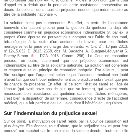
ne contestait pas l’ONIAM », et qu’ainsi, « c’est à bon droit que la cour
d’appel en a déduit que la perte de cette assistance, consécutive au
décès de celle-ci, constituait un préjudice économique indemnisable au
titre de la solidarité nationale ».
La solution n’est pas surprenante. En effet, la perte de l’assistance
bénévole d’un parent proche pour la gestion du quotidien a déjà été
considérée comme un préjudice économique indemnisable (v. par ex. à
propos d’une épouse ne pouvant plus compter sur l’aide de son mari,
tétraplégique à la suite d’un accident du travail, pour les tâches
e
ménagères et la prise en charge des enfants, v. Civ. 2
, 13 juin 2013,
n° 12-15.632, D. 2013. 2658, obs. M. Bacache, A. Guégan-Lécuyer et S.
Porchy-Simon
; RCA 2013. Comm. 296). La Cour de cassation
précise, en outre, clairement que ce préjudice économique est
indemnisable au titre de la solidarité nationale. La solution est cohérente
et respectueuse du principe de réparation intégrale. Par ailleurs, il peut
être souligné que l’argument selon lequel l’accident médical non fautif
n’avait fait que contribuer indirectement au préjudice subi n’avait que peu
de chance de prospérer. En effet, si ce sont l’état de santé et l’âge de
l’époux (qui avait onze ans de plus que sa femme), qui avaient rendu
nécessaire son assistance au quotidien dans les tâches ménagères,
c’est bien la disparition de sa femme, conséquence directe de l’accident
médical, qui a fait perdre à celui-ci l’aide dont il bénéficiait jusqu’alors.
Sur l’indemnisation du préjudice sexuel
Sur ce point, la motivation de l’arrêt rendu par la Cour de cassation est
plus étayée. Elle énonce, tout d’abord, que le préjudice sexuel peut être
éprouvé par ricochet par le conjoint de la victime directe. Toutefois, elle