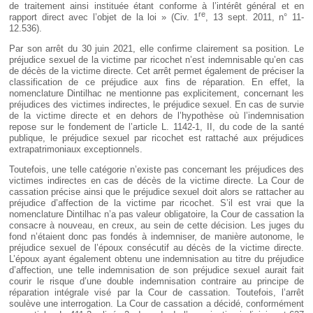
de traitement ainsi instituée étant conforme à l’intérêt général et en
re
rapport direct avec l’objet de la loi » (Civ. 1
, 13 sept. 2011, n° 11-
12.536).
Par son arrêt du 30 juin 2021, elle confirme clairement sa position. Le
préjudice sexuel de la victime par ricochet n’est indemnisable qu’en cas
de décès de la victime directe. Cet arrêt permet également de préciser la
classification de ce préjudice aux fins de réparation. En effet, la
nomenclature Dintilhac ne mentionne pas explicitement, concernant les
préjudices des victimes indirectes, le préjudice sexuel. En cas de survie
de la victime directe et en dehors de l’hypothèse où l’indemnisation
repose sur le fondement de l’article L. 1142-1, II, du code de la santé
publique, le préjudice sexuel par ricochet est rattaché aux préjudices
extrapatrimoniaux exceptionnels.
Toutefois, une telle catégorie n’existe pas concernant les préjudices des
victimes indirectes en cas de décès de la victime directe. La Cour de
cassation précise ainsi que le préjudice sexuel doit alors se rattacher au
préjudice d’affection de la victime par ricochet. S’il est vrai que la
nomenclature Dintilhac n’a pas valeur obligatoire, la Cour de cassation la
consacre à nouveau, en creux, au sein de cette décision. Les juges du
fond n’étaient donc pas fondés à indemniser, de manière autonome, le
préjudice sexuel de l’époux consécutif au décès de la victime directe.
L’époux ayant également obtenu une indemnisation au titre du préjudice
d’affection, une telle indemnisation de son préjudice sexuel aurait fait
courir le risque d’une double indemnisation contraire au principe de
réparation intégrale visé par la Cour de cassation. Toutefois, l’arrêt
soulève une interrogation. La Cour de cassation a décidé, conformément