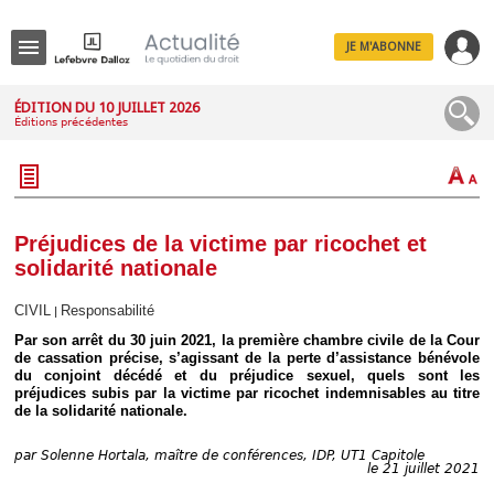
JE M'ABONNE
Menu
ÉDITION DU 10 JUILLET 2026
Éditions précédentes
R
e
c
h
e
r
c
Préjudices de la victime par ricochet et
h
solidarité nationale
e
CIVIL
Responsabilité
|
Par son arrêt du 30 juin 2021, la première chambre civile de la Cour
de cassation précise, s’agissant de la perte d’assistance bénévole
Déplier
du conjoint décédé et du préjudice sexuel, quels sont les
Administratif
préjudices subis par la victime par ricochet indemnisables au titre
Déplier
de la solidarité nationale.
Affaires
Déplier
par
Solenne Hortala, maître de conférences, IDP, UT1 Capitole
le 21 juillet 2021
Civil