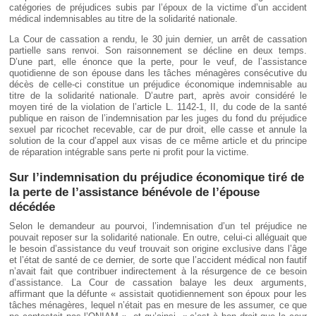
catégories de préjudices subis par l’époux de la victime d’un accident
médical indemnisables au titre de la solidarité nationale.
La Cour de cassation a rendu, le 30 juin dernier, un arrêt de cassation
partielle sans renvoi. Son raisonnement se décline en deux temps.
D’une part, elle énonce que la perte, pour le veuf, de l’assistance
quotidienne de son épouse dans les tâches ménagères consécutive du
décès de celle-ci constitue un préjudice économique indemnisable au
titre de la solidarité nationale. D’autre part, après avoir considéré le
moyen tiré de la violation de l’article L. 1142-1, II, du code de la santé
publique en raison de l’indemnisation par les juges du fond du préjudice
sexuel par ricochet recevable, car de pur droit, elle casse et annule la
solution de la cour d’appel aux visas de ce même article et du principe
de réparation intégrable sans perte ni profit pour la victime.
Sur l’indemnisation du préjudice économique tiré de
la perte de l’assistance bénévole de l’épouse
décédée
Selon le demandeur au pourvoi, l’indemnisation d’un tel préjudice ne
pouvait reposer sur la solidarité nationale. En outre, celui-ci alléguait que
le besoin d’assistance du veuf trouvait son origine exclusive dans l’âge
et l’état de santé de ce dernier, de sorte que l’accident médical non fautif
n’avait fait que contribuer indirectement à la résurgence de ce besoin
d’assistance. La Cour de cassation balaye les deux arguments,
affirmant que la défunte « assistait quotidiennement son époux pour les
tâches ménagères, lequel n’était pas en mesure de les assumer, ce que