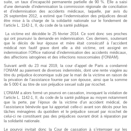
suite, un taux d’incapacité permanente partielle de 90 %. Elle a saisi
d’une demande d’indemnisation la commission régionale de conciliation
et d’indemnisation des accidents médicaux, laquelle, par avis du
26 septembre 2012, a estimé que l’indemnisation des préjudices devait
être mise à la charge de la solidarité nationale sur le fondement de
l’article L. 1142-1, II, du code de la santé publique.
La victime est décédée le 25 février 2014. Ce sont donc ses proches
qui ont poursuivi la demande en indemnisation. Ces derniers, soutenant
que le décès de leur épouse et mère était consécutif à l’accident
médical non fautif grave dont elle a été victime, ont assigné en
indemnisation l’Office national d’indemnisation des accidents médicaux,
des affections iatrogènes et des infections nosocomiales (l’ONIAM).
Suivant arrêt du 23 mai 2019, la cour d’appel de Paris a condamné
l’ONIAM au paiement de diverses indemnités, dont une rente viagère au
titre du préjudice économique subi par le mari de la victime en raison de
la privation de l’assistance fournie par son épouse, ainsi que la somme
de 5 000 € au titre de son préjudice sexuel subi par ricochet.
L’ONIAM a alors formé un pourvoi en cassation, invoquant la violation de
l’article L. 1142-1, II, du code de la santé publique au moyen notamment
que la perte, par l’époux de la victime d’un accident médical, de
l’assistance bénévole que lui apportait celle-ci avant son décès pour les
tâches ménagères du quotidien et le préjudice sexuel par ricochet de
celui-ci ne constituent pas des préjudices ouvrant droit à réparation par
la solidarité nationale.
Le pourvoi invitait donc la Cour de cassation à s’interroger sur les