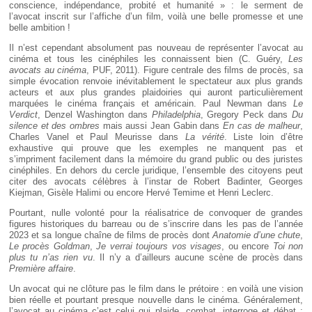
conscience, indépendance, probité et humanité » : le serment de
l’avocat inscrit sur l’affiche d’un film, voilà une belle promesse et une
belle ambition !
Il n’est cependant absolument pas nouveau de représenter l’avocat au
cinéma et tous les cinéphiles les connaissent bien (C. Guéry,
Les
avocats au cinéma
, PUF, 2011). Figure centrale des films de procès, sa
simple évocation renvoie inévitablement le spectateur aux plus grands
acteurs et aux plus grandes plaidoiries qui auront particulièrement
marquées le cinéma français et américain. Paul Newman dans
Le
Verdict
, Denzel Washington dans
Philadelphia
, Gregory Peck dans
Du
silence et des ombres
mais aussi Jean Gabin dans
En cas de malheur
,
Charles Vanel et Paul Meurisse dans
La vérité
. Liste loin d’être
exhaustive qui prouve que les exemples ne manquent pas et
s’impriment facilement dans la mémoire du grand public ou des juristes
cinéphiles. En dehors du cercle juridique, l’ensemble des citoyens peut
citer des avocats célèbres à l’instar de Robert Badinter, Georges
Kiejman, Gisèle Halimi ou encore Hervé Temime et Henri Leclerc.
Pourtant, nulle volonté pour la réalisatrice de convoquer de grandes
figures historiques du barreau ou de s’inscrire dans les pas de l’année
2023 et sa longue chaîne de films de procès dont
Anatomie d’une chute
,
Le procès Goldman
,
Je verrai toujours vos visages
, ou encore
Toi non
plus tu n’as rien vu
. Il n’y a d’ailleurs aucune scène de procès dans
Première affaire
.
Un avocat qui ne clôture pas le film dans le prétoire : en voilà une vision
bien réelle et pourtant presque nouvelle dans le cinéma. Généralement,
l’avocat au cinéma c’est celui qui plaide, combat, interroge et débat :