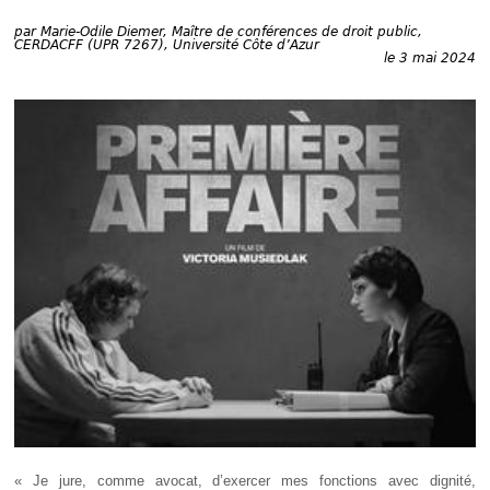
Déplier
Européen
par
Marie-Odile Diemer, Maître de conférences de droit public,
CERDACFF (UPR 7267), Université Côte d’Azur
Déplier
le 3 mai 2024
Immobilier
Déplier
IP/IT
et
Déplier
Communication
Pénal
Déplier
Social
Déplier
Avocat
« Je jure, comme avocat, d’exercer mes fonctions avec dignité,