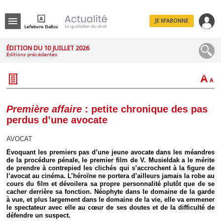
JE M'ABONNE
Menu
ÉDITION DU 10 JUILLET 2026
Éditions précédentes
R
e
c
h
e
r
c
Première affaire
: petite chronique des pas
h
perdus d’une avocate
e
AVOCAT
Évoquant les premiers pas d’une jeune avocate dans les méandres
de la procédure pénale, le premier film de V. Musieldak a le mérite
Déplier
de prendre à contrepied les clichés qui s’accrochent à la figure de
Administratif
l’avocat au cinéma. L’héroïne ne portera d’ailleurs jamais la robe au
Déplier
cours du film et dévoilera sa propre personnalité plutôt que de se
Affaires
cacher derrière sa fonction. Néophyte dans le domaine de la garde
à vue, et plus largement dans le domaine de la vie, elle va emmener
Déplier
le spectateur avec elle au cœur de ses doutes et de la difficulté de
Civil
défendre un suspect.