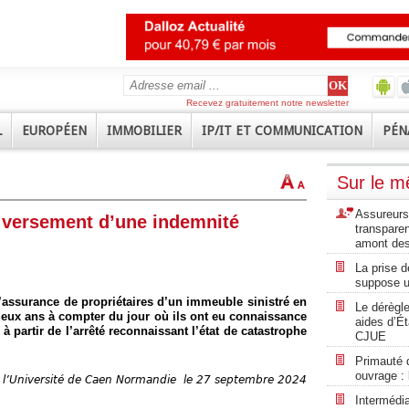
Recevez gratuitement notre newsletter
L
EUROPÉEN
IMMOBILIER
IP/IT ET COMMUNICATION
PÉN
Sur le 
Assureurs 
n versement d’une indemnité
transpare
amont des
La prise d
suppose u
’assurance de propriétaires d’un immeuble sinistré en
Le dérègle
deux ans à compter du jour où ils ont eu connaissance
aides d’Ét
 partir de l’arrêté reconnaissant l’état de catastrophe
CJUE
Primauté 
ouvrage :
 l’Université de Caen Normandie
le 27 septembre 2024
Intermédi