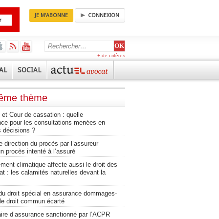
JE M'ABONNE
CONNEXION
+ de critères
AL
SOCIAL
même thème
et Cour de cassation : quelle
nce pour les consultations menées en
 décisions ?
e direction du procès par l’assureur
n procès intenté à l’assuré
ment climatique affecte aussi le droit des
at : les calamités naturelles devant la
du droit spécial en assurance dommages-
 le droit commun écarté
aire d’assurance sanctionné par l’ACPR