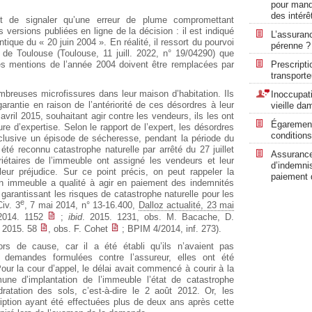
pour manq
des intérê
ent de signaler qu’une erreur de plume compromettant
 les versions publiées en ligne de la décision : il est indiqué
L’assuran
ique du « 20 juin 2004 ». En réalité, il ressort du pourvoi
pérenne ?
l de Toulouse (Toulouse, 11 juill. 2022, n° 19/04290) que
 les mentions de l’année 2004 doivent être remplacées par
Prescripti
transporte
mbreuses microfissures dans leur maison d’habitation. Ils
Inoccupati
 garantie en raison de l’antériorité de ces désordres à leur
vieille da
 avril 2015, souhaitant agir contre les vendeurs, ils les ont
Égarement
re d’expertise. Selon le rapport de l’expert, les désordres
conditions
xclusive un épisode de sécheresse, pendant la période du
été reconnu catastrophe naturelle par arrêté du 27 juillet
Assurance 
riétaires de l’immeuble ont assigné les vendeurs et leur
d’indemni
 leur préjudice. Sur ce point précis, on peut rappeler la
paiement 
’un immeuble a qualité à agir en paiement des indemnités
garantissant les risques de catastrophe naturelle pour les
e
iv. 3
, 7 mai 2014, n° 13-16.400,
Dalloz actualité, 23 mai
2014. 1152
;
ibid
. 2015. 1231, obs. M. Bacache, D.
 2015. 58
, obs. F. Cohet
; BPIM 4/2014, inf. 273).
s de cause, car il a été établi qu’ils n’avaient pas
demandes formulées contre l’assureur, elles ont été
ur la cour d’appel, le délai avait commencé à courir à la
une d’implantation de l’immeuble l’état de catastrophe
ratation des sols, c’est-à-dire le 2 août 2012. Or, les
ription ayant été effectuées plus de deux ans après cette