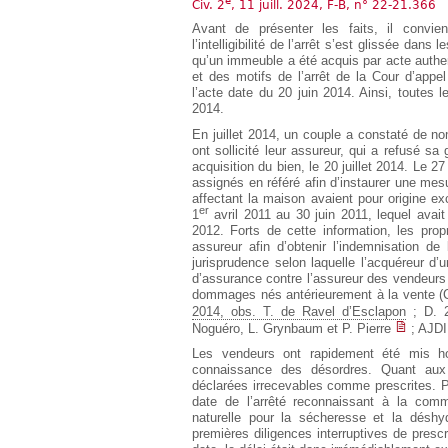
e
Civ. 2
, 11 juill. 2024, F-B, n° 22-21.366
Européen
Avant de présenter les faits, il convi
Déplier
l’intelligibilité de l’arrêt s’est glissée dans
Immobilier
qu’un immeuble a été acquis par acte authent
Déplier
et des motifs de l’arrêt de la Cour d’appe
IP/IT
l’acte date du 20 juin 2014. Ainsi, toutes
et
2014.
Déplier
Communication
Pénal
En juillet 2014, un couple a constaté de no
ont sollicité leur assureur, qui a refusé sa
Déplier
acquisition du bien, le 20 juillet 2014. Le 27
Social
assignés en référé afin d’instaurer une mesu
Déplier
affectant la maison avaient pour origine e
er
Avocat
1
avril 2011 au 30 juin 2011, lequel avait 
2012. Forts de cette information, les prop
assureur afin d’obtenir l’indemnisation de
jurisprudence selon laquelle l’acquéreur d
d’assurance contre l’assureur des vendeurs 
dommages nés antérieurement à la vente (C
2014, obs. T. de Ravel d’Esclapon
; D. 
Noguéro, L. Grynbaum et P. Pierre
; AJDI
Les vendeurs ont rapidement été mis hor
connaissance des désordres. Quant aux 
déclarées irrecevables comme prescrites. Po
date de l’arrêté reconnaissant à la comm
naturelle pour la sécheresse et la déshyd
premières diligences interruptives de presc