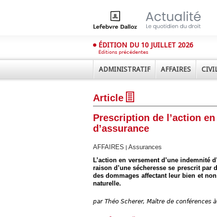
ÉDITION DU 10 JUILLET 2026
Éditions précédentes
ADMINISTRATIF
AFFAIRES
CIVI
Article
Prescription de l’action e
d’assurance
AFFAIRES
Assurances
|
Déplier
L’action en versement d’une indemnité d
Administratif
raison d’une sécheresse se prescrit par 
des dommages affectant leur bien et non à
Déplier
Affaires
naturelle.
Déplier
par
Théo Scherer, Maître de conférences à
Civil
Déplier