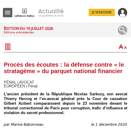
JE M'ABONNE
Menu
ÉDITION DU 10 JUILLET 2026
Éditions précédentes
R
e
c
h
e
r
c
Procès des écoutes : la défense contre « le
h
stratagème » du parquet national financier
e
PÉNAL
AVOCAT
|
EUROPÉEN
Pénal
|
L’ancien président de la République Nicolas Sarkozy, son avocat
Déplier
Thierry Herzog et l’ex-avocat général près la Cour de cassation
Administratif
Gilbert Azibert comparaissent depuis le 23 novembre devant le
tribunal correctionnel de Paris pour corruption, trafic d’influence et
Déplier
violation du secret professionnel.
Affaires
Déplier
par
Marine Babonneau
le 1 décembre 2020
Civil