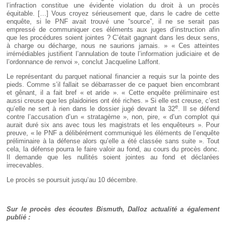
l’infraction constitue une évidente violation du droit à un procès
équitable. […] Vous croyez sérieusement que, dans le cadre de cette
enquête, si le PNF avait trouvé une “source”, il ne se serait pas
empressé de communiquer ces éléments aux juges d’instruction afin
que les procédures soient jointes ? C’était gagnant dans les deux sens,
à charge ou décharge, nous ne saurions jamais. » « Ces atteintes
irrémédiables justifient l’annulation de toute l’information judiciaire et de
l’ordonnance de renvoi », conclut Jacqueline Laffont.
Le représentant du parquet national financier a requis sur la pointe des
pieds. Comme s’il fallait se débarrasser de ce paquet bien encombrant
et gênant, il a fait bref « et aride ». « Cette enquête préliminaire est
aussi creuse que les plaidoiries ont été riches. » Si elle est creuse, c’est
e
qu’elle ne sert à rien dans le dossier jugé devant la 32
. Il se défend
contre l’accusation d’un « stratagème », non, pire, « d’un complot qui
aurait duré six ans avec tous les magistrats et les enquêteurs ». Pour
preuve, « le PNF a délibérément communiqué les éléments de l’enquête
préliminaire à la défense alors qu’elle a été classée sans suite ». Tout
cela, la défense pourra le faire valoir au fond, au cours du procès donc.
Il demande que les nullités soient jointes au fond et déclarées
irrecevables.
Le procès se poursuit jusqu’au 10 décembre.
Sur le procès des écoutes Bismuth, Dalloz actualité a également
publié :