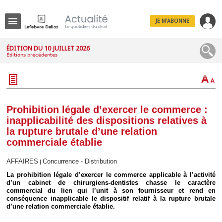
JE M'ABONNE
Menu
ÉDITION DU 10 JUILLET 2026
Éditions précédentes
R
e
c
h
e
r
c
Prohibition légale d’exercer le commerce :
h
inapplicabilité des dispositions relatives à
e
la rupture brutale d’une relation
commerciale établie
AFFAIRES
Concurrence - Distribution
|
Déplier
Administratif
La prohibition légale d’exercer le commerce applicable à l’activité
d’un cabinet de chirurgiens-dentistes chasse le caractère
Déplier
commercial du lien qui l’unit à son fournisseur et rend en
Affaires
conséquence inapplicable le dispositif relatif à la rupture brutale
Déplier
d’une relation commerciale établie.
Civil