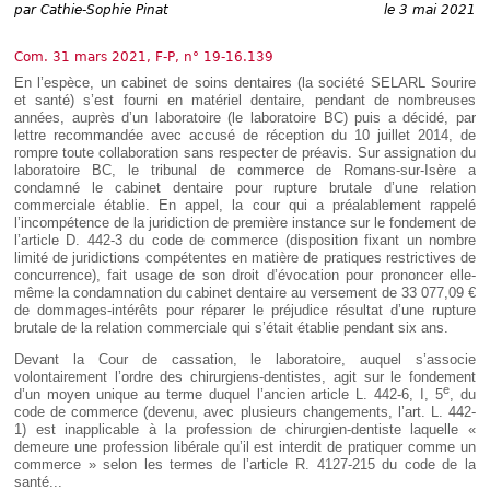
Déplier
par
Cathie-Sophie Pinat
le 3 mai 2021
Européen
Déplier
Com. 31 mars 2021, F-P, n° 19-16.139
Immobilier
En l’espèce, un cabinet de soins dentaires (la société SELARL Sourire
Déplier
et santé) s’est fourni en matériel dentaire, pendant de nombreuses
IP/IT
années, auprès d’un laboratoire (le laboratoire BC) puis a décidé, par
et
lettre recommandée avec accusé de réception du 10 juillet 2014, de
Déplier
Communication
rompre toute collaboration sans respecter de préavis. Sur assignation du
Pénal
laboratoire BC, le tribunal de commerce de Romans-sur-Isère a
Déplier
condamné le cabinet dentaire pour rupture brutale d’une relation
Social
commerciale établie. En appel, la cour qui a préalablement rappelé
l’incompétence de la juridiction de première instance sur le fondement de
Déplier
l’article D. 442-3 du code de commerce (disposition fixant un nombre
Avocat
limité de juridictions compétentes en matière de pratiques restrictives de
concurrence), fait usage de son droit d’évocation pour prononcer elle-
même la condamnation du cabinet dentaire au versement de 33 077,09 €
de dommages-intérêts pour réparer le préjudice résultat d’une rupture
brutale de la relation commerciale qui s’était établie pendant six ans.
Devant la Cour de cassation, le laboratoire, auquel s’associe
volontairement l’ordre des chirurgiens-dentistes, agit sur le fondement
e
d’un moyen unique au terme duquel l’ancien article L. 442-6, I, 5
, du
code de commerce (devenu, avec plusieurs changements, l’art. L. 442-
1) est inapplicable à la profession de chirurgien-dentiste laquelle «
demeure une profession libérale qu’il est interdit de pratiquer comme un
commerce » selon les termes de l’article R. 4127-215 du code de la
santé...