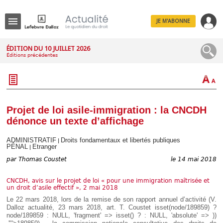
JE M'ABONNE
Menu
ÉDITION DU 10 JUILLET 2026
Éditions précédentes
R
e
c
h
e
r
c
Projet de loi asile-immigration : la CNCDH
h
dénonce un texte d’affichage
e
ADMINISTRATIF
Droits fondamentaux et libertés publiques
|
PÉNAL
Etranger
|
par
Thomas Coustet
le 14 mai 2018
Déplier
Administratif
CNCDH, avis sur le projet de loi « pour une immigration maîtrisée et
Déplier
un droit d’asile effectif », 2 mai 2018
Affaires
Le 22 mars 2018, lors de la remise de son rapport annuel d’activité (V.
Déplier
Dalloz actualité, 23 mars 2018, art. T. Coustet
isset(node/189859) ?
Civil
node/189859 : NULL, 'fragment' => isset() ? : NULL, 'absolute' => ))