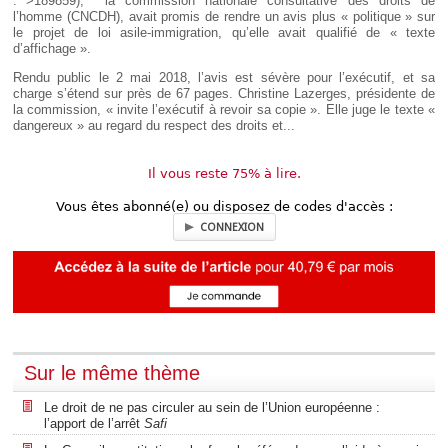
.'"'>189859
), la commission nationale consultative des droits de
Déplier
l’homme (CNCDH), avait promis de rendre un avis plus « politique » sur
Européen
le projet de loi asile-immigration, qu’elle avait qualifié de « texte
Déplier
d’affichage ».
Immobilier
Rendu public le 2 mai 2018, l’avis est sévère pour l’exécutif, et sa
Déplier
charge s’étend sur près de 67 pages. Christine Lazerges, présidente de
IP/IT
la commission, « invite l’exécutif à revoir sa copie ». Elle juge le texte «
et
dangereux » au regard du respect des droits et...
Déplier
Communication
Pénal
Déplier
Il vous reste 75% à lire.
Social
Déplier
Vous êtes abonné(e) ou disposez de codes d'accès :
Avocat
CONNEXION
Sur le même thème
Le droit de ne pas circuler au sein de l’Union européenne :
l’apport de l’arrêt
Safi