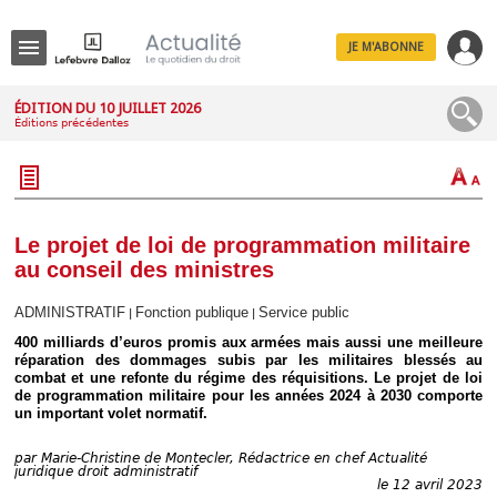
JE M'ABONNE
Menu
ÉDITION DU 10 JUILLET 2026
Éditions précédentes
R
e
c
h
e
r
c
Le projet de loi de programmation militaire
h
au conseil des ministres
e
ADMINISTRATIF
Fonction publique
Service public
|
|
400 milliards d’euros promis aux armées mais aussi une meilleure
réparation des dommages subis par les militaires blessés au
Déplier
combat et une refonte du régime des réquisitions. Le projet de loi
Administratif
de programmation militaire pour les années 2024 à 2030 comporte
Déplier
un important volet normatif.
Affaires
Déplier
par
Marie-Christine de Montecler, Rédactrice en chef Actualité
juridique droit administratif
Civil
le 12 avril 2023