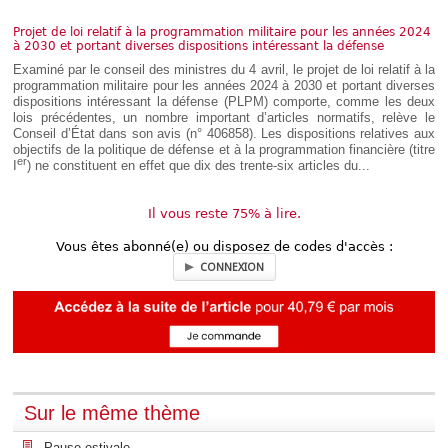
Déplier
Européen
Projet de loi relatif à la programmation militaire pour les années 2024
Déplier
à 2030 et portant diverses dispositions intéressant la défense
Immobilier
Examiné par le conseil des ministres du 4 avril, le projet de loi relatif à la
Déplier
programmation militaire pour les années 2024 à 2030 et portant diverses
IP/IT
dispositions intéressant la défense (PLPM) comporte, comme les deux
et
lois précédentes, un nombre important d’articles normatifs, relève le
Déplier
Communication
Conseil d’État dans son avis (n° 406858). Les dispositions relatives aux
Pénal
objectifs de la politique de défense et à la programmation financière (titre
er
I
) ne constituent en effet que dix des trente-six articles du...
Déplier
Social
Déplier
Il vous reste 75% à lire.
Avocat
Vous êtes abonné(e) ou disposez de codes d'accès :
CONNEXION
Sur le même thème
Pause estivale