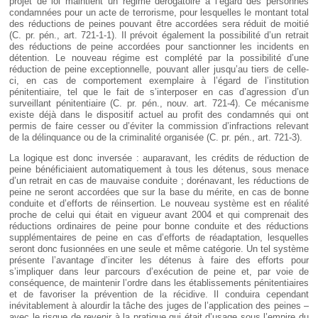
projet de loi maintient un régime dérogatoire à l’égard des personnes
condamnées pour un acte de terrorisme, pour lesquelles le montant total
des réductions de peines pouvant être accordées sera réduit de moitié
(C. pr. pén., art. 721-1-1). Il prévoit également la possibilité d’un retrait
des réductions de peine accordées pour sanctionner les incidents en
détention. Le nouveau régime est complété par la possibilité d’une
réduction de peine exceptionnelle, pouvant aller jusqu’au tiers de celle-
ci, en cas de comportement exemplaire à l’égard de l’institution
pénitentiaire, tel que le fait de s’interposer en cas d’agression d’un
surveillant pénitentiaire (C. pr. pén., nouv. art. 721-4). Ce mécanisme
existe déjà dans le dispositif actuel au profit des condamnés qui ont
permis de faire cesser ou d’éviter la commission d’infractions relevant
de la délinquance ou de la criminalité organisée (C. pr. pén., art. 721-3).
La logique est donc inversée : auparavant, les crédits de réduction de
peine bénéficiaient automatiquement à tous les détenus, sous menace
d’un retrait en cas de mauvaise conduite ; dorénavant, les réductions de
peine ne seront accordées que sur la base du mérite, en cas de bonne
conduite et d’efforts de réinsertion. Le nouveau système est en réalité
proche de celui qui était en vigueur avant 2004 et qui comprenait des
réductions ordinaires de peine pour bonne conduite et des réductions
supplémentaires de peine en cas d’efforts de réadaptation, lesquelles
seront donc fusionnées en une seule et même catégorie. Un tel système
présente l’avantage d’inciter les détenus à faire des efforts pour
s’impliquer dans leur parcours d’exécution de peine et, par voie de
conséquence, de maintenir l’ordre dans les établissements pénitentiaires
et de favoriser la prévention de la récidive. Il conduira cependant
inévitablement à alourdir la tâche des juges de l’application des peines –
avec le risque de revenir à la pratique qui était d’usage sous l’empire du