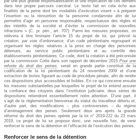
par une plus grande responsabilisation et une implication de ces derniers
dans leur propre parcours carcéral. Le texte fait en cela écho aux
finalités de la peine dont les modalités d’exécution visent « à préparer
l’insertion ou la réinsertion de la personne condamnée afin de lui
permettre d’agir en personne responsable, respectueuse des règles et
des intérêts de la société et d’éviter la commission de nouvelles
infractions » (C. pr. pén., art. 707). Parmi les mesures proposées, on
relèvera à titre liminaire l’article 15 du projet de loi, qui prévoit la
création, par voie d’ordonnance, d’un code pénitentiaire regroupant et
organisant les règles relatives à la prise en charge des personnes
détenues, au service public pénitentiaire et au contrôle des
établissements pénitentiaires. Ce code, dont la création a été préconisée
par la commission Cotte dans son rapport de décembre 2015
Pour une
refonte du droit des peines
, serait en grande partie constitué de la
codification de la loi pénitentiaire du 24 novembre 2009 et d’une
extraction de textes figurant au code de procédure pénale, afin de rendre
ces dispositions plus accessibles et lisibles. En ce qui concerne ensuite
les mesures substantielles par lesquelles le projet de loi entend assurer
la confiance des citoyens dans l’institution judiciaire, deux séries de
dispositions retiendront essentiellement notre attention. D’une part, il
s’agit de la réglementation bienvenue du statut du travailleur détenu et,
d’autre part, des modifications – plus controversées – du régime
d’aménagement des peines. Seulement deux ans après la grande
réforme du droit des peines opérée par la loi n° 2019-222 du 23 mars
2019, ce projet de loi se propose donc, une nouvelle fois, de venir
renforcer le sens de la détention et l’efficacité de l’exécution des peines.
Renforcer le sens de la détention