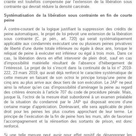
crainte est toutefois compensée par l’extension de la libération sous
contrainte qui devrait réduire la densité carcérale.
Systématisation de la libération sous contrainte en fin de courte
peine
À contre-courant de la logique justifiant la suppression des crédits de
peine automatiques, le projet de loi prévoit une extension de la libération
sous contrainte (C. pr. pén., art. 720) qui serait systématiquement
applicable aux condamnés exécutant une ou plusieurs peines privatives
de liberté d’une durée totale inférieure ou égale à deux ans, lorsque le
reliquat de peine à exécuter est inférieur ou égal à trois mois. Dans ce
cas, la libération devra en effet intervenir de plein droit, sauf en cas
d’impossibilité matérielle résultant de l’absence d’hébergement de
l’intéressé. Le projet de loi s’inscrit dans la continuité de la loi n° 2019-
222, 23 mars 2019, qui avait déjà renforcé le caractère systématique de
cette mesure en faisant de son octroi le principe lorsqu’une peine de
cinq ans au plus arrive aux deux tiers de son exécution. Le JAP ne peut
ainsi la refuser qu’en cas d’impossibilité d’aménager la peine au regard
des critères énoncés à l’article 707 du code de procédure pénale. Mais,
jusque là, l’octroi de la mesure était subordonné à un examen préalable
de la situation du condamné par le JAP qui disposait encore d’une
certaine marge d’appréciation. Dorénavant, elle sera applicable de plein
droit pour les peines les plus courtes approchant de leur terme. Le
principe de l’exécution de la fin de peine hors les murs, afin de favoriser
l’accompagnement et la réinsertion des sortants de prison, est donc
renforcé.
Si une telle mesure peut avoir pour effet positif de désengorger les