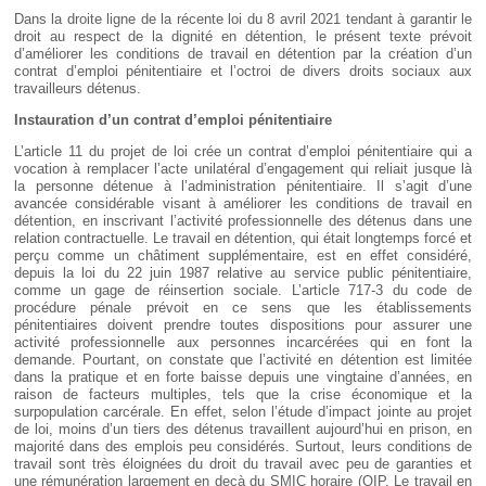
Dans la droite ligne de la récente loi du 8 avril 2021 tendant à garantir le
droit au respect de la dignité en détention, le présent texte prévoit
d’améliorer les conditions de travail en détention par la création d’un
contrat d’emploi pénitentiaire et l’octroi de divers droits sociaux aux
travailleurs détenus.
Instauration d’un contrat d’emploi pénitentiaire
L’article 11 du projet de loi crée un contrat d’emploi pénitentiaire qui a
vocation à remplacer l’acte unilatéral d’engagement qui reliait jusque là
la personne détenue à l’administration pénitentiaire. Il s’agit d’une
avancée considérable visant à améliorer les conditions de travail en
détention, en inscrivant l’activité professionnelle des détenus dans une
relation contractuelle. Le travail en détention, qui était longtemps forcé et
perçu comme un châtiment supplémentaire, est en effet considéré,
depuis la loi du 22 juin 1987 relative au service public pénitentiaire,
comme un gage de réinsertion sociale. L’article 717-3 du code de
procédure pénale prévoit en ce sens que les établissements
pénitentiaires doivent prendre toutes dispositions pour assurer une
activité professionnelle aux personnes incarcérées qui en font la
demande. Pourtant, on constate que l’activité en détention est limitée
dans la pratique et en forte baisse depuis une vingtaine d’années, en
raison de facteurs multiples, tels que la crise économique et la
surpopulation carcérale. En effet, selon l’étude d’impact jointe au projet
de loi, moins d’un tiers des détenus travaillent aujourd’hui en prison, en
majorité dans des emplois peu considérés. Surtout, leurs conditions de
travail sont très éloignées du droit du travail avec peu de garanties et
une rémunération largement en deçà du SMIC horaire (OIP,
Le travail en