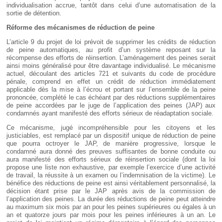
individualisation accrue, tantôt dans celui d’une automatisation de la
sortie de détention.
Réforme des mécanismes de réduction de peine
L’article 9 du projet de loi prévoit de supprimer les crédits de réduction
de peine automatiques, au profit d’un système reposant sur la
récompense des efforts de réinsertion. L’aménagement des peines serait
ainsi moins généralisé pour être davantage individualisé. Le mécanisme
actuel, découlant des articles 721 et suivants du code de procédure
pénale, comprend en effet un crédit de réduction immédiatement
applicable dès la mise à l’écrou et portant sur l’ensemble de la peine
prononcée, complété le cas échéant par des réductions supplémentaires
de peine accordées par le juge de l’application des peines (JAP) aux
condamnés ayant manifesté des efforts sérieux de réadaptation sociale.
Ce mécanisme, jugé incompréhensible pour les citoyens et les
justiciables, est remplacé par un dispositif unique de réduction de peine
que pourra octroyer le JAP, de manière progressive, lorsque le
condamné aura donné des preuves suffisantes de bonne conduite ou
aura manifesté des efforts sérieux de réinsertion sociale (dont la loi
propose une liste non exhaustive, par exemple l’exercice d’une activité
de travail, la réussite à un examen ou l’indemnisation de la victime). Le
bénéfice des réductions de peine est ainsi véritablement personnalisé, la
décision étant prise par le JAP après avis de la commission de
l’application des peines. La durée des réductions de peine peut atteindre
au maximum six mois par an pour les peines supérieures ou égales à un
an et quatorze jours par mois pour les peines inférieures à un an. Le