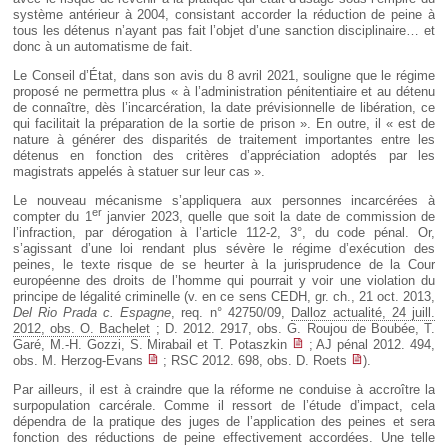
système antérieur à 2004, consistant accorder la réduction de peine à
tous les détenus n’ayant pas fait l’objet d’une sanction disciplinaire… et
donc à un automatisme de fait.
Le Conseil d’État, dans son avis du 8 avril 2021, souligne que le régime
proposé ne permettra plus « à l’administration pénitentiaire et au détenu
de connaître, dès l’incarcération, la date prévisionnelle de libération, ce
qui facilitait la préparation de la sortie de prison ». En outre, il « est de
nature à générer des disparités de traitement importantes entre les
détenus en fonction des critères d’appréciation adoptés par les
magistrats appelés à statuer sur leur cas ».
Le nouveau mécanisme s’appliquera aux personnes incarcérées à
er
compter du 1
janvier 2023, quelle que soit la date de commission de
l’infraction, par dérogation à l’article 112-2, 3°, du code pénal. Or,
s’agissant d’une loi rendant plus sévère le régime d’exécution des
peines, le texte risque de se heurter à la jurisprudence de la Cour
européenne des droits de l’homme qui pourrait y voir une violation du
principe de légalité criminelle (v. en ce sens CEDH, gr. ch., 21 oct. 2013,
Del Rio Prada c. Espagne
, req. n° 42750/09,
Dalloz actualité, 24 juill.
2012, obs. O. Bachelet
; D. 2012. 2917, obs. G. Roujou de Boubée, T.
Garé, M.-H. Gozzi, S. Mirabail et T. Potaszkin
; AJ pénal 2012. 494,
obs. M. Herzog-Evans
; RSC 2012. 698, obs. D. Roets
).
Par ailleurs, il est à craindre que la réforme ne conduise à accroître la
surpopulation carcérale. Comme il ressort de l’étude d’impact, cela
dépendra de la pratique des juges de l’application des peines et sera
fonction des réductions de peine effectivement accordées. Une telle