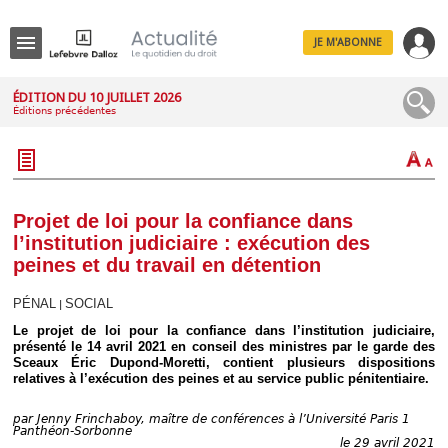
JE M'ABONNE
Menu
ÉDITION DU 10 JUILLET 2026
Éditions précédentes
R
e
c
h
e
r
c
Projet de loi pour la confiance dans
h
l’institution judiciaire : exécution des
e
peines et du travail en détention
PÉNAL
SOCIAL
|
Le projet de loi pour la confiance dans l’institution judiciaire,
Déplier
présenté le 14 avril 2021 en conseil des ministres par le garde des
Administratif
Sceaux Éric Dupond-Moretti, contient plusieurs dispositions
Déplier
relatives à l’exécution des peines et au service public pénitentiaire.
Affaires
Déplier
par
Jenny Frinchaboy, maître de conférences à l’Université Paris 1
Civil
Panthéon-Sorbonne
le 29 avril 2021