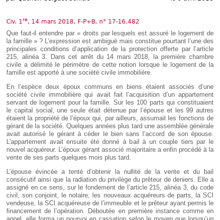
Déplier
Européen
re
Civ. 1
, 14 mars 2018, F-P+B, n° 17-16.482
Déplier
Immobilier
Que faut-il entendre par « droits par lesquels est assuré le logement de
la famille » ? L’expression est ambiguë mais constitue pourtant l’une des
Déplier
principales conditions d’application de la protection offerte par l’article
IP/IT
et
215, alinéa 3. Dans cet arrêt du 14 mars 2018, la première chambre
Déplier
Communication
civile a délimité le périmètre de cette notion lorsque le logement de la
Pénal
famille est apporté à une société civile immobilière.
Déplier
En l’espèce deux époux communs en biens étaient associés d’une
Social
société civile immobilière qui avait fait l’acquisition d’un appartement
Déplier
servant de logement pour la famille. Sur les 100 parts qui constituaient
Avocat
le capital social, une seule était détenue par l’épouse et les 99 autres
étaient la propriété de l’époux qui, par ailleurs, assumait les fonctions de
gérant de la société. Quelques années plus tard une assemblée générale
avait autorisé le gérant à céder le bien sans l’accord de son épouse.
L’appartement avait ensuite été donné à bail à un couple tiers par le
nouvel acquéreur. L’époux gérant associé majoritaire a enfin procédé à la
vente de ses parts quelques mois plus tard.
L’épouse évincée a tenté d’obtenir la nullité de la vente et du bail
consécutif ainsi que la radiation du privilège du prêteur de deniers. Elle a
assigné en ce sens, sur le fondement de l’article 215, alinéa 3, du code
civil, son conjoint, le notaire, les nouveaux acquéreurs de parts, la SCI
vendeuse, la SCI acquéreuse de l’immeuble et le prêteur ayant permis le
financement de l’opération. Déboutée en première instance comme en
appel, elle forma un pourvoi en cassation selon le moyen que lorsqu’un