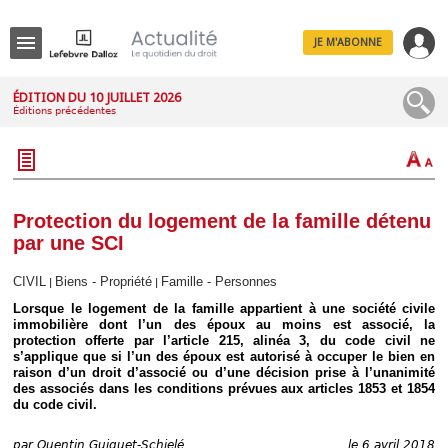
JE M'ABONNE
Menu
ÉDITION DU 10 JUILLET 2026
Éditions précédentes
R
e
c
h
e
r
c
Protection du logement de la famille détenu
h
par une SCI
e
CIVIL
Biens - Propriété
Famille - Personnes
|
|
Lorsque le logement de la famille appartient à une société civile
immobilière dont l’un des époux au moins est associé, la
Déplier
protection offerte par l’article 215, alinéa 3, du code civil ne
Administratif
s’applique que si l’un des époux est autorisé à occuper le bien en
Déplier
raison d’un droit d’associé ou d’une décision prise à l’unanimité
Affaires
des associés dans les conditions prévues aux articles 1853 et 1854
du code civil.
Déplier
Civil
par
Quentin Guiguet-Schielé
le 6 avril 2018