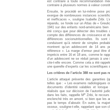
est contraire à toute recommandation méd
contraire à plusieurs normes à valeur constit
Ensuite, le procédé en lui-même pose pr
exergue de nombreuses instances scientifi
et inefficaces », souligne Isabelle Zribi. 
répandu, se fonde sur un Atlas de « Greulich
1941 sur des enfants nord-américains bien po
été conçu que pour détecter des troubles d
compte des différences de croissance et de
différences socionutritionnelles. Ils so
conduisent qu’à retenir de simples proba
montrent qu’un adolescent de 14 ans peu
référence ». La marge d’erreur peut être d
imprécis entre 16 et 18 ans, comme le rappe
d’un adolescent ne se réduit jamais à une i
cite-t-elle encore. Comme cela a été rappelé
une querelle d’experts car les scientifiques 
Les critères de l’article
388 ne sont pas r
L’article attaqué présente des garanties (
telles que : « Les examens radiologiques o
documents d’identité valables et lorsque 
réalisés que sur décision de l’autorité judi
e
dans les faits, rappelle M
Zribi, le recour
enclenché très en amont, si bien que les au
pas le temps d’aboutir. En outre, la majo
osseux, souligne-t-elle, rappelant que son cli