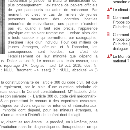
l’apparence physique, la maturité intellectuelle ou,
semaine d
plus prosaïquement, l’existence de papiers officiels
de type passeports ou actes de naissance. Par
Le climat 
moment, et c’est le cas de milliers de jeunes
Comment « 
personnes traversant des contrées hostiles
Propositi
entourées de malveillance, ces papiers n’existent
Club des ju
pas et, quand il faut être précis, l’apparence
physique est souvent trompeuse. Il existe alors des
Comment « 
« tests osseux » qui permettent, par radiographie,
Propositi
d’estimer l’âge d’un individu. Pour ces milliers de
Club des ju
jeunes étrangers, démunis et à l’abandon, les
dialoguer
conséquences sont lourdes, car c’est de
l’établissement de leur minorité que dépend la
Le Mont-Sa
 (v. Dalloz actualité,
Le recours aux tests osseux, une
national ?
5, reportage d’A. Coignac ;
ibid.
19 oct. 2018, obs. N.
 NULL, 'fragment' => isset() ? : NULL, 'absolute' => ))
la constitutionnalité de l’article 388 du code civil, tel que
 également, par le biais d’une question prioritaire de
e
 mars devant le Conseil constitutionnel. M
Isabelle Zribi,
tion suivante : « L’article 388 du code civil méconnaît-il
6 en permettant le recours à des expertises osseuses,
oulignée par divers organismes internes et internationaux,
é, minorité dont dépend, pour les mineurs étrangers, la
’une atteinte à l’intérêt de l’enfant dont il s’agit.
ux, disent les requérants. Le procédé, en lui-même, pose
irradiation sans fin diagnostique ou thérapeutique, ce qui