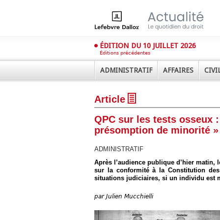
ÉDITION DU 10 JUILLET 2026
Éditions précédentes
ADMINISTRATIF
AFFAIRES
CIVI
Article
QPC sur les tests osseux :
présomption de minorité »
ADMINISTRATIF
Déplier
Après l’audience publique d’hier matin, 
Administratif
sur la conformité à la Constitution des
situations judiciaires, si un individu es
Déplier
Affaires
par
Julien Mucchielli
Déplier
Civil
Déplier