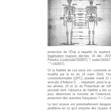
Européen
Déplier
Immobilier
Déplier
IP/IT
et
Déplier
Communication
Pénal
Déplier
Social
Déplier
protection de l’État à laquelle ils aspirent
Avocat
légalisation toujours décriée
, 16 déc. 201
Peterka
isset(node/192657) ? node/192657 :
.'"'>192657
).
Or la fiabilité de ces tests est contestée et 
modifié par la loi du 14 mars 2016, l’est
constitutionnalité (QPC), plaidée mardi 12
avocate d’Adama S…, requérant, pose la ques
les alinéas 10 et 11 du Préambule de 194
procédé dont l’absence de fiabilité a été s
pour déterminer la minorité de l’intéress
protection des autorités françaises ? » C’est d
Le test osseux est potentiellement dangere
problème en ce qu’il emporte des risques d’