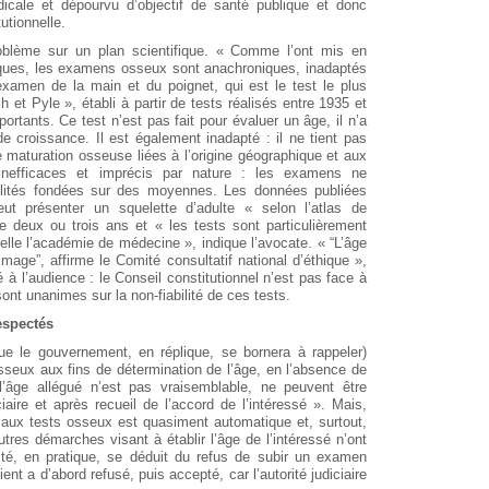
icale et dépourvu d’objectif de santé publique et donc
utionnelle.
oblème sur un plan scientifique. « Comme l’ont mis en
ques, les examens osseux sont anachroniques, inadaptés
L’examen de la main et du poignet, qui est le test le plus
 et Pyle », établi à partir de tests réalisés entre 1935 et
rtants. Ce test n’est pas fait pour évaluer un âge, il n’a
e croissance. Il est également inadapté : il ne tient pas
 maturation osseuse liées à l’origine géographique et aux
nt inefficaces et imprécis par nature : les examens ne
bilités fondées sur des moyennes. Les données publiées
t présenter un squelette d’adulte « selon l’atlas de
e deux ou trois ans et « les tests sont particulièrement
lle l’académie de médecine », indique l’avocate. « “L’âge
mage”, affirme le Comité consultatif national d’éthique »,
 à l’audience : le Conseil constitutionnel n’est pas face à
sont unanimes sur la non-fiabilité de ces tests.
espectés
que le gouvernement, en réplique, se bornera à rappeler)
sseux aux fins de détermination de l’âge, en l’absence de
l’âge allégué n’est pas vraisemblable, ne peuvent être
ciaire et après recueil de l’accord de l’intéressé ». Mais,
s aux tests osseux est quasiment automatique et, surtout,
tres démarches visant à établir l’âge de l’intéressé n’ont
rité, en pratique, se déduit du refus de subir un examen
ent a d’abord refusé, puis accepté, car l’autorité judiciaire