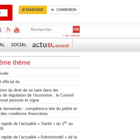
JE M'ABONNE
CONNEXION
+ de critères
AL
SOCIAL
même thème
ivale
 officiel du
ation du droit de se taire dans les
 de régulation de l’économie : le Conseil
onnel persiste et signe
 domaniale : compétence liée du préfet et
té des conditions financières
er
apide de l’actualité « Santé » du 1
au
26
apide de l’actualité « Administratif » de la