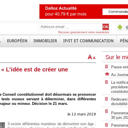
Recevez gratuitement notre newsletter
L
EUROPÉEN
IMMOBILIER
IP/IT ET COMMUNICATION
PÉN
Sur le 
Pause est
 « L’idée est de créer une
Au Journal
La notific
procédures
constituti
le Conseil constitutionnel doit désormais se prononcer
 tests osseux servant à déterminer, dans différentes
Redevance
t majeur ou mineur. Décision le 21 mars.
divisibili
Panorama r
le 13 mars 2019
30 juin 20
Il existe différentes manières de démontrer son âge :
Panorama r