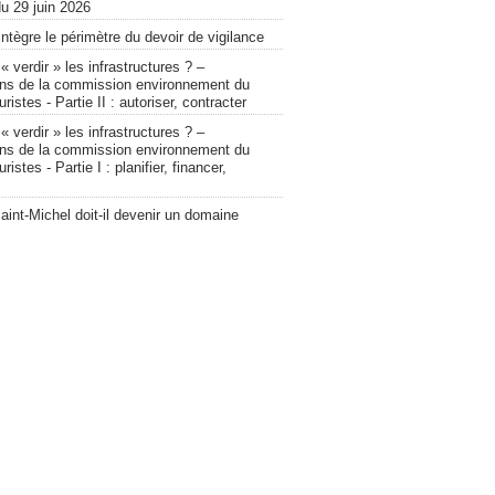
u 29 juin 2026
intègre le périmètre du devoir de vigilance
verdir » les infrastructures ? –
ons de la commission environnement du
ristes - Partie II : autoriser, contracter
verdir » les infrastructures ? –
ons de la commission environnement du
ristes - Partie I : planifier, financer,
int-Michel doit-il devenir un domaine