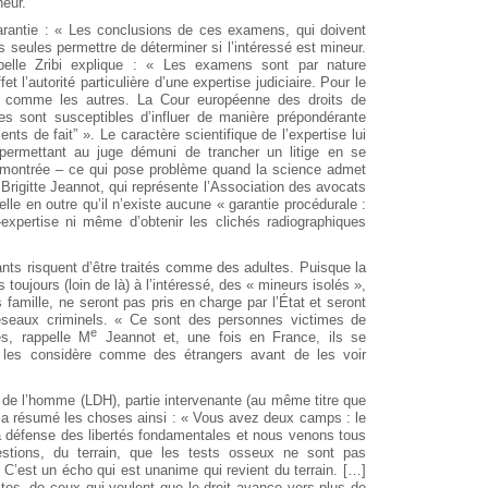
neur.
garantie : « Les conclusions de ces examens, qui doivent
es seules permettre de déterminer si l’intéressé est mineur.
elle Zribi explique : « Les examens sont par nature
et l’autorité particulière d’une expertise judiciaire. Pour le
e comme les autres. La Cour européenne des droits de
ses sont susceptibles d’influer de manière prépondérante
ents de fait” ». Le caractère scientifique de l’expertise lui
, permettant au juge démuni de trancher un litige en se
démontrée – ce qui pose problème quand la science admet
Brigitte Jeannot, qui représente l’Association des avocats
le en outre qu’il n’existe aucune « garantie procédurale :
expertise ni même d’obtenir les clichés radiographiques
nts risquent d’être traités comme des adultes. Puisque la
s toujours (loin de là) à l’intéressé, des « mineurs isolés »,
famille, ne seront pas pris en charge par l’État et seront
éseaux criminels. « Ce sont des personnes victimes de
e
s, rappelle M
Jeannot et, une fois en France, ils se
ui les considère comme des étrangers avant de les voir
s de l’homme (LDH), partie intervenante (au même titre que
 a résumé les choses ainsi : « Vous avez deux camps : le
 défense des libertés fondamentales et nous venons tous
estions, du terrain, que les tests osseux ne sont pas
C’est un écho qui est unanime qui revient du terrain. […]
tes, de ceux qui veulent que le droit avance vers plus de