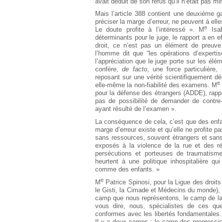
avait déduit de son refus qu’il n’était pas mi
Mais l’article 388 contient une deuxième 
préciser la marge d’erreur, ne peuvent à ell
e
Le doute profite à l’intéressé ». M
Isab
déterminants pour le juge, le rapport a en eff
droit, ce n’est pas un élément de preuv
l’homme dit que “les opérations d’experti
l’appréciation que le juge porte sur les élém
confère,
de facto
, une force particulière
reposant sur une vérité scientifiquement 
e
elle-même la non-fiabilité des examens. M
pour la défense des étrangers (ADDE), rappel
pas de possibilité de demander de contre-
ayant résulté de l’examen ».
La conséquence de cela, c’est que des enfa
marge d’erreur existe et qu’elle ne profite pa
sans ressources, souvent étrangers et sans 
exposés à la violence de la rue et des r
persécutions et porteuses de traumatisme
heurtent à une politique inhospitalière q
comme des enfants. »
e
M
Patrice Spinosi, pour la Ligue des droit
le Gisti, la Cimade et Médecins du monde),
camp que nous représentons, le camp de la
vous dire, nous, spécialistes de ces qu
conformes avec les libertés fondamentales. 
Il y a deux camps : le camp des progressis