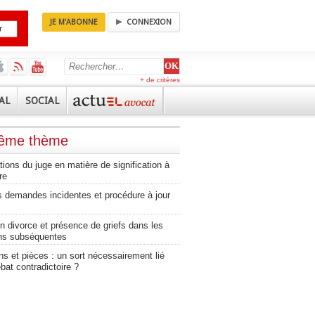
JE M'ABONNE
CONNEXION
+ de critères
AL
SOCIAL
même thème
tions du juge en matière de signification à
re
 demandes incidentes et procédure à jour
n divorce et présence de griefs dans les
ns subséquentes
s et pièces : un sort nécessairement lié
bat contradictoire ?