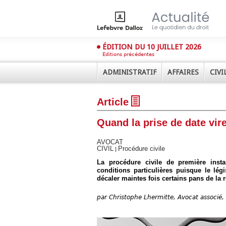
ÉDITION DU 10 JUILLET 2026
Éditions précédentes
ADMINISTRATIF
AFFAIRES
CIVI
Article
Quand la prise de date vire
AVOCAT
CIVIL
Procédure civile
|
La procédure civile de première ins
Déplier
Administratif
conditions particulières puisque le lég
décaler maintes fois certains pans de la 
Déplier
Affaires
par
Christophe Lhermitte, Avocat associé
Déplier
Civil
Déplier