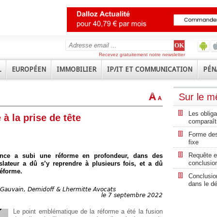
Recevez gratuitement notre newsletter
L
EUROPÉEN
IMMOBILIER
IP/IT ET COMMUNICATION
PÉN
Sur le 
Les obliga
 à la prise de tête
comparaît
Forme des
fixe
Requête e
tance a subi une réforme en profondeur, dans des
conclusio
islateur a dû s’y reprendre à plusieurs fois, et a dû
réforme.
Conclusion
dans le dé
, Gauvain, Demidoff & Lhermitte Avocats
le 7 septembre 2022
Le point emblématique de la réforme a été la fusion