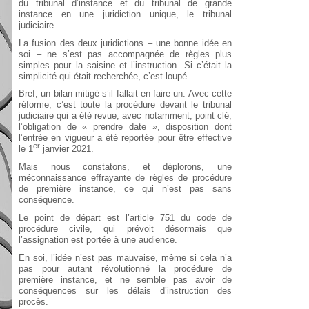
du tribunal d’instance et du tribunal de grande
instance en une juridiction unique, le tribunal
judiciaire.
La fusion des deux juridictions – une bonne idée en
soi – ne s’est pas accompagnée de règles plus
simples pour la saisine et l’instruction. Si c’était la
simplicité qui était recherchée, c’est loupé.
Bref, un bilan mitigé s’il fallait en faire un. Avec cette
réforme, c’est toute la procédure devant le tribunal
judiciaire qui a été revue, avec notamment, point clé,
l’obligation de « prendre date », disposition dont
l’entrée en vigueur a été reportée pour être effective
er
le 1
janvier 2021.
Mais nous constatons, et déplorons, une
méconnaissance effrayante de règles de procédure
de première instance, ce qui n’est pas sans
conséquence.
Le point de départ est l’article 751 du code de
procédure civile, qui prévoit désormais que
l’assignation est portée à une audience.
En soi, l’idée n’est pas mauvaise, même si cela n’a
pas pour autant révolutionné la procédure de
première instance, et ne semble pas avoir de
conséquences sur les délais d’instruction des
procès.