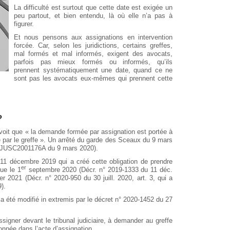
La difficulté est surtout que cette date est exigée un
peu partout, et bien entendu, là où elle n’a pas à
figurer.
Et nous pensons aux assignations en intervention
forcée. Car, selon les juridictions, certains greffes,
mal formés et mal informés, exigent des avocats,
parfois pas mieux formés ou informés, qu’ils
prennent systématiquement une date, quand ce ne
sont pas les avocats eux-mêmes qui prennent cette
?
évoit que « la demande formée par assignation est portée à
par le greffe ». Un arrêté du garde des Sceaux du 9 mars
êté JUSC2001176A du 9 mars 2020).
u 11 décembre 2019 qui a créé cette obligation de prendre
er
vue le 1
septembre 2020 (Décr. n° 2019-1333 du 11 déc.
er 2021 (Décr. n° 2020-950 du 30 juill. 2020, art. 3, qui a
9).
a été modifié in extremis par le décret n° 2020-1452 du 27
assigner devant le tribunal judiciaire, à demander au greffe
nnée dans l’acte d’assignation.