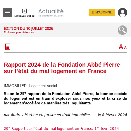
JE M'ABONNE
Menu
ÉDITION DU 10 JUILLET 2026
Éditions précédentes
R
e
c
h
e
r
c
Rapport 2024 de la Fondation Abbé Pierre
h
sur l’état du mal logement en France
e
IMMOBILIER
Logement social
|
e
Selon le 29
rapport de la Fondation Abbé Pierre, la bombe sociale
Déplier
du logement est en train d’exploser sous nos yeux et la crise du
Administratif
logement s’accélère de manière très inquiétante.
Déplier
Affaires
par
Audrey Martineau, Juriste en droit immobilier
le 8 février 2024
Déplier
Civil
e
er
29
Rapport sur l’état du mal-logement en France, 1
févr. 2024