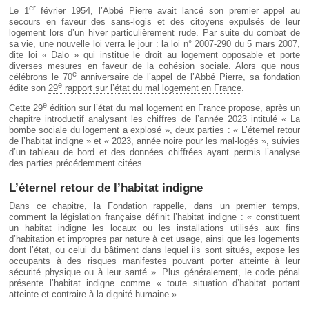
Déplier
er
Le 1
février 1954, l’Abbé Pierre avait lancé son premier appel au
Européen
secours en faveur des sans-logis et des citoyens expulsés de leur
Déplier
logement lors d’un hiver particulièrement rude. Par suite du combat de
Immobilier
sa vie, une nouvelle loi verra le jour : la loi n° 2007-290 du 5 mars 2007,
dite loi « Dalo » qui institue le droit au logement opposable et porte
Déplier
diverses mesures en faveur de la cohésion sociale. Alors que nous
IP/IT
e
célébrons le 70
anniversaire de l’appel de l’Abbé Pierre, sa fondation
et
e
Déplier
édite son
29
rapport sur l’état du mal logement en France
.
Communication
Pénal
e
Cette 29
édition sur l’état du mal logement en France propose, après un
Déplier
chapitre introductif analysant les chiffres de l’année 2023 intitulé « La
Social
bombe sociale du logement a explosé », deux parties : « L’éternel retour
de l’habitat indigne » et « 2023, année noire pour les mal-logés », suivies
Déplier
d’un tableau de bord et des données chiffrées ayant permis l’analyse
Avocat
des parties précédemment citées.
L’éternel retour de l’habitat indigne
Dans ce chapitre, la Fondation rappelle, dans un premier temps,
comment la législation française définit l’habitat indigne : « constituent
un habitat indigne les locaux ou les installations utilisés aux fins
d’habitation et impropres par nature à cet usage, ainsi que les logements
dont l’état, ou celui du bâtiment dans lequel ils sont situés, expose les
occupants à des risques manifestes pouvant porter atteinte à leur
sécurité physique ou à leur santé ». Plus généralement, le code pénal
présente l’habitat indigne comme « toute situation d’habitat portant
atteinte et contraire à la dignité humaine ».