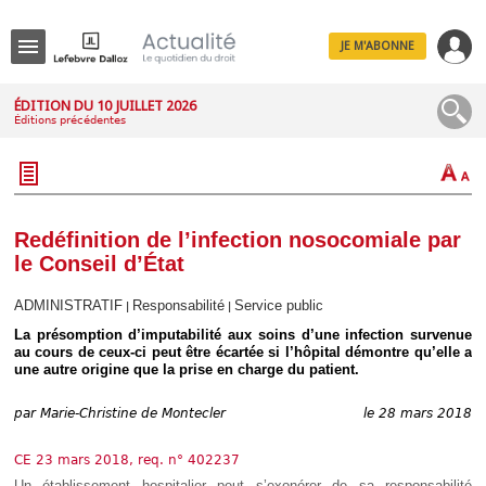
JE M'ABONNE
Menu
ÉDITION DU 10 JUILLET 2026
Éditions précédentes
R
e
c
h
e
r
c
Redéfinition de l’infection nosocomiale par
h
le Conseil d’État
e
ADMINISTRATIF
Responsabilité
Service public
|
|
La présomption d’imputabilité aux soins d’une infection survenue
au cours de ceux-ci peut être écartée si l’hôpital démontre qu’elle a
Déplier
une autre origine que la prise en charge du patient.
Administratif
Déplier
par
Marie-Christine de Montecler
le 28 mars 2018
Affaires
Déplier
CE 23 mars 2018, req. n° 402237
Civil
Un établissement hospitalier peut s’exonérer de sa responsabilité