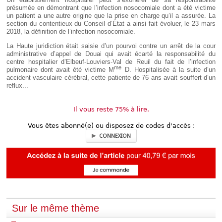
Déplier
présumée en démontrant que l’infection nosocomiale dont a été victime
Européen
un patient a une autre origine que la prise en charge qu’il a assurée. La
Déplier
section du contentieux du Conseil d’État a ainsi fait évoluer, le 23 mars
Immobilier
2018, la définition de l’infection nosocomiale.
Déplier
La Haute juridiction était saisie d’un pourvoi contre un arrêt de la cour
IP/IT
administrative d’appel de Douai qui avait écarté la responsabilité du
et
centre hospitalier d’Elbeuf-Louviers-Val de Reuil du fait de l’infection
Déplier
Communication
me
pulmonaire dont avait été victime M
D. Hospitalisée à la suite d’un
Pénal
accident vasculaire cérébral, cette patiente de 76 ans avait souffert d’un
Déplier
reflux...
Social
Déplier
Il vous reste 75% à lire.
Avocat
Vous êtes abonné(e) ou disposez de codes d'accès :
CONNEXION
Sur le même thème