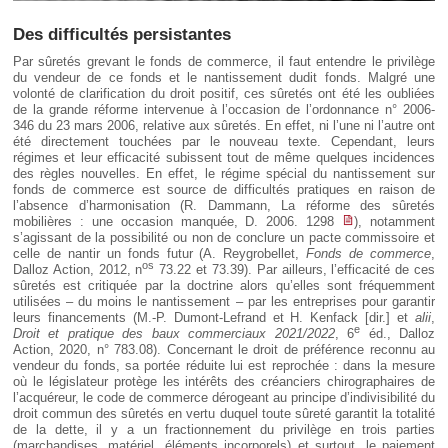
Des difficultés persistantes
Par sûretés grevant le fonds de commerce, il faut entendre le privilège
du vendeur de ce fonds et le nantissement dudit fonds. Malgré une
volonté de clarification du droit positif, ces sûretés ont été les oubliées
de la grande réforme intervenue à l’occasion de l’ordonnance n° 2006-
346 du 23 mars 2006, relative aux sûretés. En effet, ni l’une ni l’autre ont
été directement touchées par le nouveau texte. Cependant, leurs
régimes et leur efficacité subissent tout de même quelques incidences
des règles nouvelles. En effet, le régime spécial du nantissement sur
fonds de commerce est source de difficultés pratiques en raison de
l’absence d’harmonisation (R. Dammann, La réforme des sûretés
mobilières : une occasion manquée, D. 2006. 1298
), notamment
s’agissant de la possibilité ou non de conclure un pacte commissoire et
celle de nantir un fonds futur (A. Reygrobellet,
Fonds de commerce
,
os
Dalloz Action, 2012, n
73.22 et 73.39). Par ailleurs, l’efficacité de ces
sûretés est critiquée par la doctrine alors qu’elles sont fréquemment
utilisées – du moins le nantissement – par les entreprises pour garantir
leurs financements (M.-P. Dumont-Lefrand et H. Kenfack [dir.] et
alii
,
e
Droit et pratique des baux commerciaux 2021/2022
, 6
éd., Dalloz
Action, 2020, n° 783.08). Concernant le droit de préférence reconnu au
vendeur du fonds, sa portée réduite lui est reprochée : dans la mesure
où le législateur protège les intérêts des créanciers chirographaires de
l’acquéreur, le code de commerce dérogeant au principe d’indivisibilité du
droit commun des sûretés en vertu duquel toute sûreté garantit la totalité
de la dette, il y a un fractionnement du privilège en trois parties
(marchandises, matériel, éléments incorporels) et surtout, le paiement