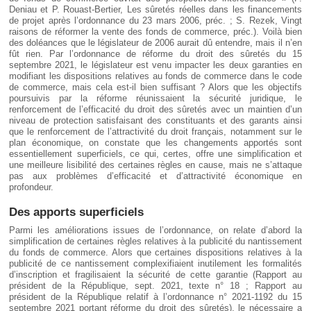
Deniau et P. Rouast-Bertier, Les sûretés réelles dans les financements
de projet après l’ordonnance du 23 mars 2006, préc. ; S. Rezek, Vingt
raisons de réformer la vente des fonds de commerce, préc.). Voilà bien
des doléances que le législateur de 2006 aurait dû entendre, mais il n’en
fût rien. Par l’ordonnance de réforme du droit des sûretés du 15
septembre 2021, le législateur est venu impacter les deux garanties en
modifiant les dispositions relatives au fonds de commerce dans le code
de commerce, mais cela est-il bien suffisant ? Alors que les objectifs
poursuivis par la réforme réunissaient la sécurité juridique, le
renforcement de l’efficacité du droit des sûretés avec un maintien d’un
niveau de protection satisfaisant des constituants et des garants ainsi
que le renforcement de l’attractivité du droit français, notamment sur le
plan économique, on constate que les changements apportés sont
essentiellement superficiels, ce qui, certes, offre une simplification et
une meilleure lisibilité des certaines règles en cause, mais ne s’attaque
pas aux problèmes d’efficacité et d’attractivité économique en
profondeur.
Des apports superficiels
Parmi les améliorations issues de l’ordonnance, on relate d’abord la
simplification de certaines règles relatives à la publicité du nantissement
du fonds de commerce. Alors que certaines dispositions relatives à la
publicité de ce nantissement complexifiaient inutilement les formalités
d’inscription et fragilisaient la sécurité de cette garantie (Rapport au
président de la République, sept. 2021, texte n° 18 ; Rapport au
président de la République relatif à l’ordonnance n° 2021-1192 du 15
septembre 2021 portant réforme du droit des sûretés), le nécessaire a