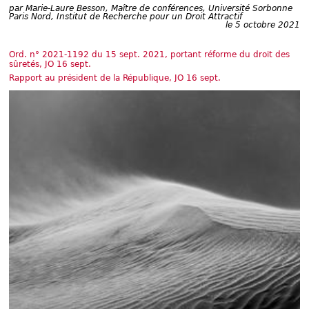
Déplier
par
Marie-Laure Besson, Maître de conférences, Université Sorbonne
Européen
Paris Nord, Institut de Recherche pour un Droit Attractif
le 5 octobre 2021
Déplier
Immobilier
Ord. n° 2021-1192 du 15 sept. 2021, portant réforme du droit des
Déplier
sûretés, JO 16 sept.
IP/IT
Rapport au président de la République, JO 16 sept.
et
Déplier
Communication
Pénal
Déplier
Social
Déplier
Avocat