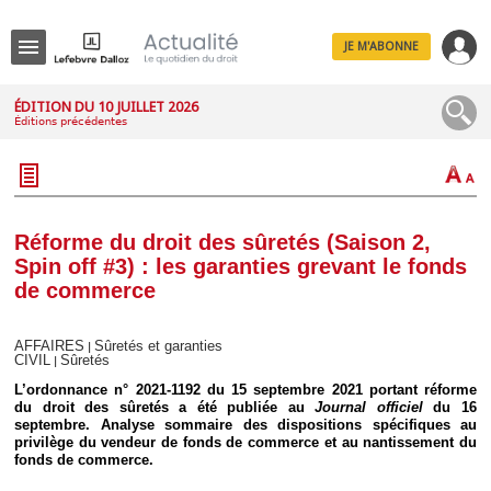
JE M'ABONNE
Menu
ÉDITION DU 10 JUILLET 2026
Éditions précédentes
R
e
c
h
e
r
c
Réforme du droit des sûretés (Saison 2,
h
Spin off #3) : les garanties grevant le fonds
e
de commerce
AFFAIRES
Sûretés et garanties
|
CIVIL
Sûretés
|
Déplier
Administratif
L’ordonnance n° 2021-1192 du 15 septembre 2021 portant réforme
du droit des sûretés a été publiée au
Journal officiel
du 16
Déplier
Affaires
septembre. Analyse sommaire des dispositions spécifiques au
privilège du vendeur de fonds de commerce et au nantissement du
Déplier
fonds de commerce.
Civil