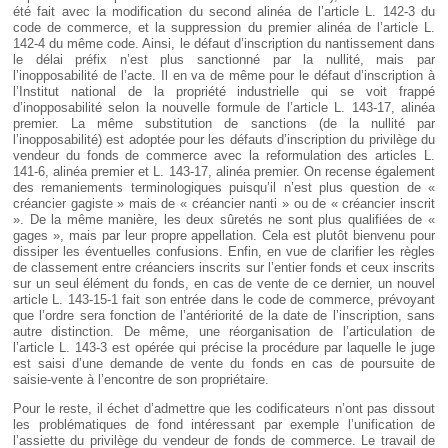
été fait avec la modification du second alinéa de l’article L. 142-3 du
code de commerce, et la suppression du premier alinéa de l’article L.
142-4 du même code. Ainsi, le défaut d’inscription du nantissement dans
le délai préfix n’est plus sanctionné par la nullité, mais par
l’inopposabilité de l’acte. Il en va de même pour le défaut d’inscription à
l’Institut national de la propriété industrielle qui se voit frappé
d’inopposabilité selon la nouvelle formule de l’article L. 143-17, alinéa
premier. La même substitution de sanctions (de la nullité par
l’inopposabilité) est adoptée pour les défauts d’inscription du privilège du
vendeur du fonds de commerce avec la reformulation des articles L.
141-6, alinéa premier et L. 143-17, alinéa premier. On recense également
des remaniements terminologiques puisqu’il n’est plus question de «
créancier gagiste » mais de « créancier nanti » ou de « créancier inscrit
». De la même manière, les deux sûretés ne sont plus qualifiées de «
gages », mais par leur propre appellation. Cela est plutôt bienvenu pour
dissiper les éventuelles confusions. Enfin, en vue de clarifier les règles
de classement entre créanciers inscrits sur l’entier fonds et ceux inscrits
sur un seul élément du fonds, en cas de vente de ce dernier, un nouvel
article L. 143-15-1 fait son entrée dans le code de commerce, prévoyant
que l’ordre sera fonction de l’antériorité de la date de l’inscription, sans
autre distinction. De même, une réorganisation de l’articulation de
l’article L. 143-3 est opérée qui précise la procédure par laquelle le juge
est saisi d’une demande de vente du fonds en cas de poursuite de
saisie-vente à l’encontre de son propriétaire.
Pour le reste, il échet d’admettre que les codificateurs n’ont pas dissout
les problématiques de fond intéressant par exemple l’unification de
l’assiette du privilège du vendeur de fonds de commerce. Le travail de