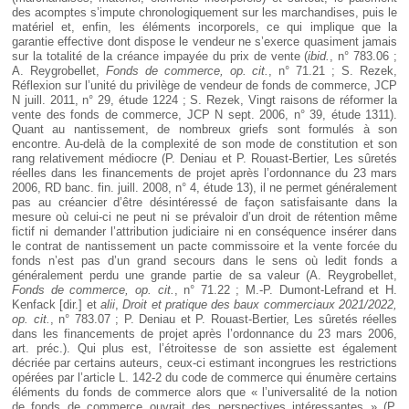
des acomptes s’impute chronologiquement sur les marchandises, puis le
matériel et, enfin, les éléments incorporels, ce qui implique que la
garantie effective dont dispose le vendeur ne s’exerce quasiment jamais
sur la totalité de la créance impayée du prix de vente (
ibid.
, n° 783.06 ;
A. Reygrobellet,
Fonds de commerce, op. cit.
, n° 71.21 ; S. Rezek,
Réflexion sur l’unité du privilège de vendeur de fonds de commerce, JCP
N juill. 2011, n° 29, étude 1224 ; S. Rezek, Vingt raisons de réformer la
vente des fonds de commerce, JCP N sept. 2006, n° 39, étude 1311).
Quant au nantissement, de nombreux griefs sont formulés à son
encontre. Au-delà de la complexité de son mode de constitution et son
rang relativement médiocre (P. Deniau et P. Rouast-Bertier, Les sûretés
réelles dans les financements de projet après l’ordonnance du 23 mars
2006, RD banc. fin. juill. 2008, n° 4, étude 13), il ne permet généralement
pas au créancier d’être désintéressé de façon satisfaisante dans la
mesure où celui-ci ne peut ni se prévaloir d’un droit de rétention même
fictif ni demander l’attribution judiciaire ni en conséquence insérer dans
le contrat de nantissement un pacte commissoire et la vente forcée du
fonds n’est pas d’un grand secours dans le sens où ledit fonds a
généralement perdu une grande partie de sa valeur (A. Reygrobellet,
Fonds de commerce, op. cit.
, n° 71.22 ; M.-P. Dumont-Lefrand et H.
Kenfack [dir.] et
alii
,
Droit et pratique des baux commerciaux 2021/2022,
op. cit.
, n° 783.07 ; P. Deniau et P. Rouast-Bertier, Les sûretés réelles
dans les financements de projet après l’ordonnance du 23 mars 2006,
art. préc.). Qui plus est, l’étroitesse de son assiette est également
décriée par certains auteurs, ceux-ci estimant incongrues les restrictions
opérées par l’article L. 142-2 du code de commerce qui énumère certains
éléments du fonds de commerce alors que « l’universalité de la notion
de fonds de commerce ouvrait des perspectives intéressantes » (P.