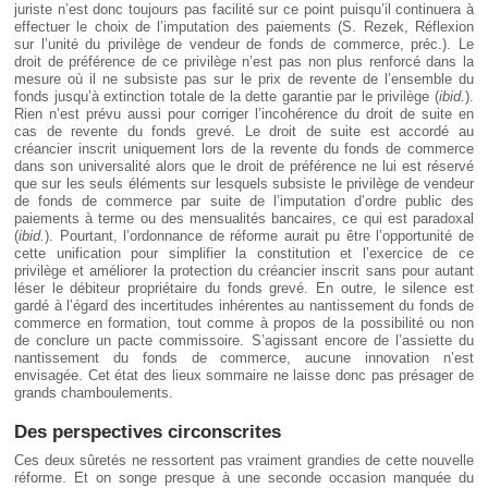
juriste n’est donc toujours pas facilité sur ce point puisqu’il continuera à
effectuer le choix de l’imputation des paiements (S. Rezek, Réflexion
sur l’unité du privilège de vendeur de fonds de commerce, préc.). Le
droit de préférence de ce privilège n’est pas non plus renforcé dans la
mesure où il ne subsiste pas sur le prix de revente de l’ensemble du
fonds jusqu’à extinction totale de la dette garantie par le privilège (
ibid.
).
Rien n’est prévu aussi pour corriger l’incohérence du droit de suite en
cas de revente du fonds grevé. Le droit de suite est accordé au
créancier inscrit uniquement lors de la revente du fonds de commerce
dans son universalité alors que le droit de préférence ne lui est réservé
que sur les seuls éléments sur lesquels subsiste le privilège de vendeur
de fonds de commerce par suite de l’imputation d’ordre public des
paiements à terme ou des mensualités bancaires, ce qui est paradoxal
(
ibid.
). Pourtant, l’ordonnance de réforme aurait pu être l’opportunité de
cette unification pour simplifier la constitution et l’exercice de ce
privilège et améliorer la protection du créancier inscrit sans pour autant
léser le débiteur propriétaire du fonds grevé. En outre, le silence est
gardé à l’égard des incertitudes inhérentes au nantissement du fonds de
commerce en formation, tout comme à propos de la possibilité ou non
de conclure un pacte commissoire. S’agissant encore de l’assiette du
nantissement du fonds de commerce, aucune innovation n’est
envisagée. Cet état des lieux sommaire ne laisse donc pas présager de
grands chamboulements.
Des perspectives circonscrites
Ces deux sûretés ne ressortent pas vraiment grandies de cette nouvelle
réforme. Et on songe presque à une seconde occasion manquée du