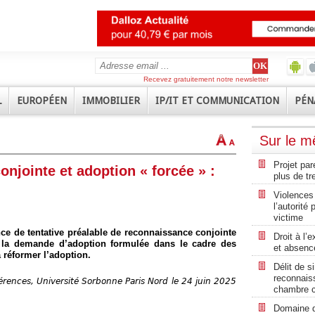
Recevez gratuitement notre newsletter
L
EUROPÉEN
IMMOBILIER
IP/IT ET COMMUNICATION
PÉN
Sur le 
Projet par
njointe et adoption « forcée » :
plus de tr
Violences 
l’autorité
victime
ce de tentative préalable de reconnaissance conjointe
Droit à l’
e la demande d’adoption formulée dans le cadre des
et absenc
à réformer l’adoption.
Délit de s
reconnaiss
férences, Université Sorbonne Paris Nord
le 24 juin 2025
chambre c
Domaine du