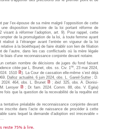
nt par l’ex-épouse de sa mère malgré l’opposition de cette
une disposition transitoire de la loi portant réforme de
 visant à réformer l’adoption, art. 9). Pour rappel, cette
 compter de la promulgation de la loi, à toute femme ayant
t réalisé à l’étranger avant l’entrée en vigueur de la loi
lative à la bioéthique) de faire établir son lien de filiation
t de l’autre, dans les cas conflictuels où la mère légale
r le biais d’une reconnaissance conjointe devant notaire.
’un certain nombre de décisions de juges du fond faisant
re
rudence citée par L. Brunet, obs. ss. Civ. 1
, 23 mai 2024,
2024. 1510
). La Cour de cassation elle-même s’est déjà
.069,
Dalloz actualité, 6 juin 2024, obs. L. Gareil-Sutter
; D.
 2024. 464, obs. L. Brunet
;
ibid
. 325, obs. A. Dionisi-
-M. Leroyer
; Dr. fam. 2024. Comm. 88, obs. V. Egéa)
e fois que la question de la recevabilité de la requête est
la tentative préalable de reconnaissance conjointe devant
ère inscrite dans l’acte de naissance de procéder à cette
lable sans lequel la demande d’adoption est irrecevable »
...
us reste 75% à lire.