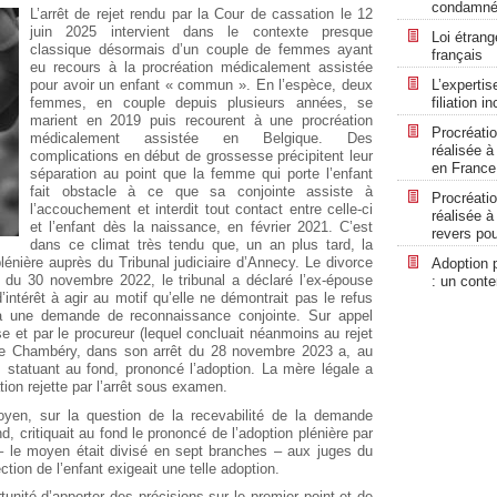
condamné p
L’arrêt de rejet rendu par la Cour de cassation le 12
juin 2025 intervient dans le contexte presque
Loi étrang
classique désormais d’un couple de femmes ayant
français
eu recours à la procréation médicalement assistée
pour avoir un enfant « commun ». En l’espèce, deux
L’expertis
femmes, en couple depuis plusieurs années, se
filiation 
marient en 2019 puis recourent à une procréation
Procréati
médicalement assistée en Belgique. Des
réalisée à
complications en début de grossesse précipitent leur
en France
séparation au point que la femme qui porte l’enfant
fait obstacle à ce que sa conjointe assiste à
Procréati
l’accouchement et interdit tout contact entre celle-ci
réalisée à
et l’enfant dès la naissance, en février 2021. C’est
revers pou
dans ce climat très tendu que, un an plus tard, la
énière auprès du Tribunal judiciaire d’Annecy. Le divorce
Adoption p
du 30 novembre 2022, le tribunal a déclaré l’ex-épouse
: un conte
ntérêt à agir au motif qu’elle ne démontrait pas le refus
 à une demande de reconnaissance conjointe. Sur appel
use et par le procureur (lequel concluait néanmoins au rejet
de Chambéry, dans son arrêt du 28 novembre 2023 a, au
, statuant au fond, prononcé l’adoption. La mère légale a
ion rejette par l’arrêt sous examen.
yen, sur la question de la recevabilité de la demande
d, critiquait au fond le prononcé de l’adoption plénière par
– le moyen était divisé en sept branches – aux juges du
tion de l’enfant exigeait une telle adoption.
ortunité d’apporter des précisions sur le premier point et de