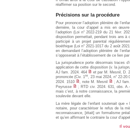
réaffirmer sa position sur le second.
Précisions sur la procédure
Pour prononcer l’adoption plénière de l’enfa
dernière, la cour d’appel a mis en œuvre 
l’adoption (Loi n° 2022-219 du 21 févr. 2022
disposition permettait, pendant trois ans à
participé à un projet parental régulièremen
bioéthique (Loi n° 2021-1017 du 2 août 2021 re
en demandant l’adoption plénière de l’enfan
s’opposerait à l’établissement de ce lien pa
La jurisprudence porte désormais traces d
application de cette disposition (v. la jurisp
AJ fam. 2024. 464
et par M. Mesnil, D. 
re
prononcée (Civ. 1
, 23 mai 2024, n° 22-20
2024. 1510
, note M. Mesnil
; AJ fam.
Peyrusse
; RTD civ. 2024. 631, obs. A.
mais c’est, à notre connaissance, la premièr
soulevée devant elle.
La mère légale de l’enfant soutenait que « 
notaire, pour caractériser le refus de la m
reconnaissance, [était] un formalisme préa
et qu’en affirmant le contraire la cour d’appel
Il vo