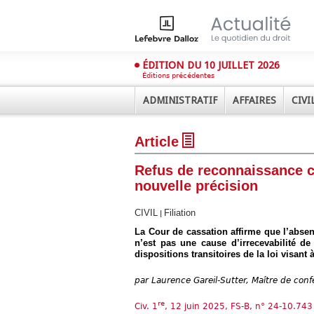
ÉDITION DU 10 JUILLET 2026
Éditions précédentes
ADMINISTRATIF
AFFAIRES
CIVI
Article
Refus de reconnaissance co
nouvelle précision
CIVIL
Filiation
|
Déplier
La Cour de cassation affirme que l’absen
Administratif
n’est pas une cause d’irrecevabilité d
dispositions transitoires de la loi visant 
Déplier
Affaires
par
Laurence Gareil-Sutter, Maître de con
Déplier
Civil
re
Civ. 1
, 12 juin 2025, FS-B, n° 24-10.743
Déplier