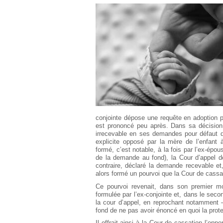
Européen
Déplier
Immobilier
Déplier
IP/IT
et
Déplier
Communication
Pénal
Déplier
Social
Déplier
Avocat
conjointe dépose une requête en adoption pl
est prononcé peu après. Dans sa décision 
irrecevable en ses demandes pour défaut d’i
explicite opposé par la mère de l’enfant
formé, c’est notable, à la fois par l’ex-épo
de la demande au fond), la Cour d’appel 
contraire, déclaré la demande recevable et
alors formé un pourvoi que la Cour de cassat
Ce pourvoi revenait, dans son premier mo
formulée par l’ex-conjointe et, dans le secon
la cour d’appel, en reprochant notamment 
fond de ne pas avoir énoncé en quoi la protec
Il offrait ainsi à la Cour de cassation l’opp