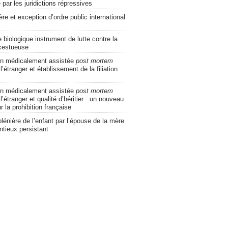
ar les juridictions répressives
ère et exception d’ordre public international
e biologique instrument de lutte contre la
incestueuse
on médicalement assistée
post mortem
 l’étranger et établissement de la filiation
on médicalement assistée
post mortem
 l’étranger et qualité d’héritier : un nouveau
r la prohibition française
lénière de l’enfant par l’épouse de la mère
ntieux persistant