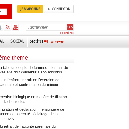
JE M'ABONNE
CONNEXION
+ de critères
AL
SOCIAL
même thème
ental d’un couple de femmes : l’enfant de
eize ans doit consentir à son adoption
sur l’enfant : retrait de l’exercice de
 parentale et confrontation du mineur
expertise biologique en matière de filiation
e d’adminicules
imulation et déclaration mensongère de
ance de paternité : éclairage de la
riminelle
 retrait de l’autorité parentale du