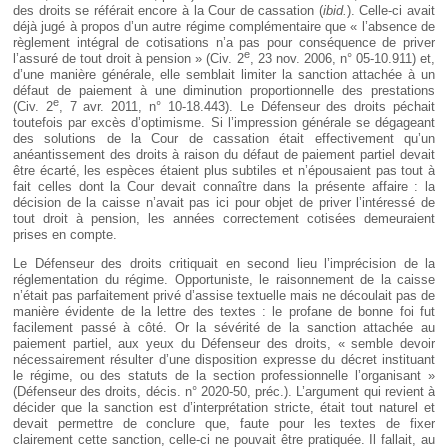
des droits se référait encore à la Cour de cassation (
ibid.
). Celle-ci avait
déjà jugé à propos d’un autre régime complémentaire que « l’absence de
règlement intégral de cotisations n’a pas pour conséquence de priver
e
l’assuré de tout droit à pension » (Civ. 2
, 23 nov. 2006, n° 05-10.911) et,
d’une manière générale, elle semblait limiter la sanction attachée à un
défaut de paiement à une diminution proportionnelle des prestations
e
(Civ. 2
, 7 avr. 2011, n° 10-18.443). Le Défenseur des droits péchait
toutefois par excès d’optimisme. Si l’impression générale se dégageant
des solutions de la Cour de cassation était effectivement qu’un
anéantissement des droits à raison du défaut de paiement partiel devait
être écarté, les espèces étaient plus subtiles et n’épousaient pas tout à
fait celles dont la Cour devait connaître dans la présente affaire : la
décision de la caisse n’avait pas ici pour objet de priver l’intéressé de
tout droit à pension, les années correctement cotisées demeuraient
prises en compte.
Le Défenseur des droits critiquait en second lieu l’imprécision de la
réglementation du régime. Opportuniste, le raisonnement de la caisse
n’était pas parfaitement privé d’assise textuelle mais ne découlait pas de
manière évidente de la lettre des textes : le profane de bonne foi fut
facilement passé à côté. Or la sévérité de la sanction attachée au
paiement partiel, aux yeux du Défenseur des droits, « semble devoir
nécessairement résulter d’une disposition expresse du décret instituant
le régime, ou des statuts de la section professionnelle l’organisant »
(Défenseur des droits, décis. n° 2020-50, préc.). L’argument qui revient à
décider que la sanction est d’interprétation stricte, était tout naturel et
devait permettre de conclure que, faute pour les textes de fixer
clairement cette sanction, celle-ci ne pouvait être pratiquée. Il fallait, au