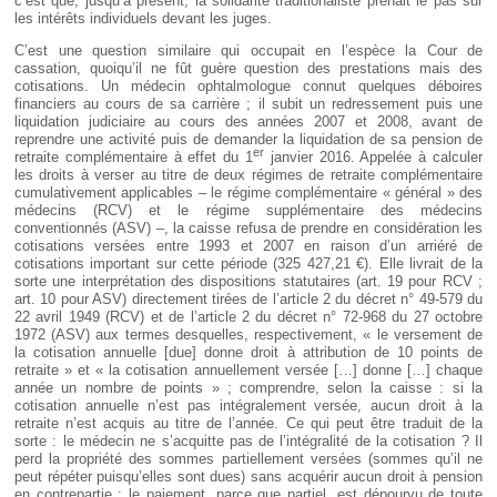
c’est que, jusqu’à présent, la solidarité traditionaliste prenait le pas sur
les intérêts individuels devant les juges.
C’est une question similaire qui occupait en l’espèce la Cour de
cassation, quoiqu’il ne fût guère question des prestations mais des
cotisations. Un médecin ophtalmologue connut quelques déboires
financiers au cours de sa carrière ; il subit un redressement puis une
liquidation judiciaire au cours des années 2007 et 2008, avant de
reprendre une activité puis de demander la liquidation de sa pension de
er
retraite complémentaire à effet du 1
janvier 2016. Appelée à calculer
les droits à verser au titre de deux régimes de retraite complémentaire
cumulativement applicables – le régime complémentaire « général » des
médecins (RCV) et le régime supplémentaire des médecins
conventionnés (ASV) –, la caisse refusa de prendre en considération les
cotisations versées entre 1993 et 2007 en raison d’un arriéré de
cotisations important sur cette période (325 427,21 €). Elle livrait de la
sorte une interprétation des dispositions statutaires (art. 19 pour RCV ;
art. 10 pour ASV) directement tirées de l’article 2 du décret n° 49-579 du
22 avril 1949 (RCV) et de l’article 2 du décret n° 72-968 du 27 octobre
1972 (ASV) aux termes desquelles, respectivement, « le versement de
la cotisation annuelle [due] donne droit à attribution de 10 points de
retraite » et « la cotisation annuellement versée […] donne […] chaque
année un nombre de points » ; comprendre, selon la caisse : si la
cotisation annuelle n’est pas intégralement versée, aucun droit à la
retraite n’est acquis au titre de l’année. Ce qui peut être traduit de la
sorte : le médecin ne s’acquitte pas de l’intégralité de la cotisation ? Il
perd la propriété des sommes partiellement versées (sommes qu’il ne
peut répéter puisqu’elles sont dues) sans acquérir aucun droit à pension
en contrepartie : le paiement, parce que partiel, est dépourvu de toute