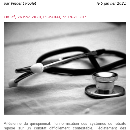
Déplier
par
Vincent Roulet
le 5 janvier 2021
Européen
Déplier
e
Civ. 2
, 26 nov. 2020, FS-P+B+I, n° 19-21.207
Immobilier
Déplier
IP/IT
et
Déplier
Communication
Pénal
Déplier
Social
Déplier
Avocat
Arlésienne du quinquennat, l’uniformisation des systèmes de retraite
repose sur un constat difficilement contestable, l’éclatement des