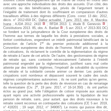
souvent coloré idéologiquement qui se marrie de moins en moins bien
avec une approche individualiste des droits des assurés. D’un côté, des
cotisants ou des bénéficiaires qui, privés de l’argument tenant à
l’inégalité de traitement dont ils souffriraient en comparaison d’autres
travailleurs affiliés à des régimes différents (Cons. const. 13 déc. 2012,
décis. n° 2012-659 DC,
Dalloz actualité, 7 janv. 2013, obs. A. Mavoka-
Isana
; AJDA 2012. 2410
; RFDA 2013. 1, étude B. Genevois
;
Constitutions 2013. 85, obs. A. Barilari
; 5 avr. 2013, n° 2013-301 DC)
se fondent sur la jurisprudence de la Cour européenne des droits de
l’homme aux termes de laquelle les droits à prestations sociales,
a
fortiori
contributives, engendrent un intérêt patrimonial bénéficiant de la
er
protection de l’article 1
du premier protocole additionnel à la
Convention européenne des droits de l’homme. Motif pris du paiement
de cotisations, ils réclament le contrôle de la réglementation du régime
de retraite à l’aune de cet article. De l’autre, des gestionnaires de régime
de retraite qui, sans contester nécessairement l’atteinte à l’intérêt
patrimonial engendré par la réglementation, justifient sans mal cette
atteinte par des intérêts légitimes, l’impératif de solvabilité du système
de retraite et la solidarité censée animer ce dernier. Les points de
crispations sont nombreux et dépassent souvent le cadre des seuls
régimes complémentaires autonomes ; ils ne sont parfois qu’en germe,
telle la question de la perte des droits de réversion en cas de remariage
e
du réversataire (Civ. 2
, 19 janv. 2017, n° 16-14.350) ; ils ont parfois
éclos au grand jour, telle l’obligation de cotiser imposée aux assurés
ayant repris une activité professionnelle après la liquidation de leur
pension de retraite, sans, pour autant, que des droits nouveaux à la
retraite soient reconnus en contrepartie des cotisations (CE 5 avr. 2019,
n° 418201 ; 19 sept. 2012, n° 349087). Le moins qui puisse être dit,