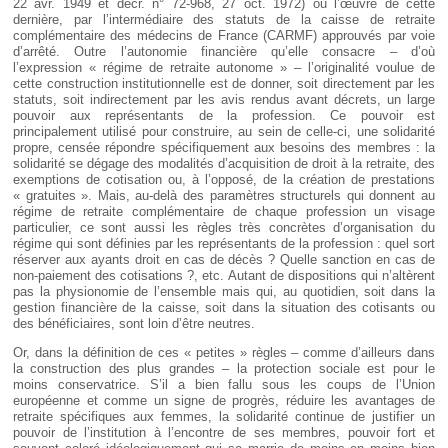
22 avr. 1949 et décr. n° 72-968, 27 oct. 1972) ou l’œuvre de cette
dernière, par l’intermédiaire des statuts de la caisse de retraite
complémentaire des médecins de France (CARMF) approuvés par voie
d’arrêté. Outre l’autonomie financière qu’elle consacre – d’où
l’expression « régime de retraite autonome » – l’originalité voulue de
cette construction institutionnelle est de donner, soit directement par les
statuts, soit indirectement par les avis rendus avant décrets, un large
pouvoir aux représentants de la profession. Ce pouvoir est
principalement utilisé pour construire, au sein de celle-ci, une solidarité
propre, censée répondre spécifiquement aux besoins des membres : la
solidarité se dégage des modalités d’acquisition de droit à la retraite, des
exemptions de cotisation ou, à l’opposé, de la création de prestations
« gratuites ». Mais, au-delà des paramètres structurels qui donnent au
régime de retraite complémentaire de chaque profession un visage
particulier, ce sont aussi les règles très concrètes d’organisation du
régime qui sont définies par les représentants de la profession : quel sort
réserver aux ayants droit en cas de décès ? Quelle sanction en cas de
non-paiement des cotisations ?, etc. Autant de dispositions qui n’altèrent
pas la physionomie de l’ensemble mais qui, au quotidien, soit dans la
gestion financière de la caisse, soit dans la situation des cotisants ou
des bénéficiaires, sont loin d’être neutres.
Or, dans la définition de ces « petites » règles – comme d’ailleurs dans
la construction des plus grandes – la protection sociale est pour le
moins conservatrice. S’il a bien fallu sous les coups de l’Union
européenne et comme un signe de progrès, réduire les avantages de
retraite spécifiques aux femmes, la solidarité continue de justifier un
pouvoir de l’institution à l’encontre de ses membres, pouvoir fort et