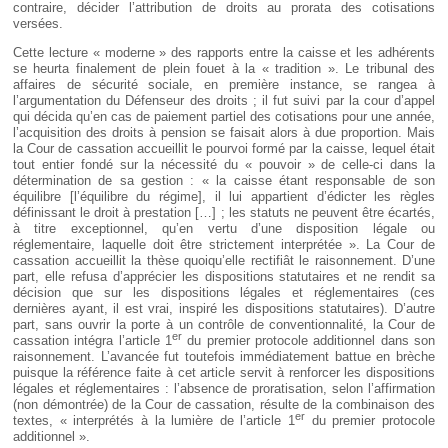
contraire, décider l’attribution de droits au prorata des cotisations
versées.
Cette lecture « moderne » des rapports entre la caisse et les adhérents
se heurta finalement de plein fouet à la « tradition ». Le tribunal des
affaires de sécurité sociale, en première instance, se rangea à
l’argumentation du Défenseur des droits ; il fut suivi par la cour d’appel
qui décida qu’en cas de paiement partiel des cotisations pour une année,
l’acquisition des droits à pension se faisait alors à due proportion. Mais
la Cour de cassation accueillit le pourvoi formé par la caisse, lequel était
tout entier fondé sur la nécessité du « pouvoir » de celle-ci dans la
détermination de sa gestion : « la caisse étant responsable de son
équilibre [l’équilibre du régime], il lui appartient d’édicter les règles
définissant le droit à prestation […] ; les statuts ne peuvent être écartés,
à titre exceptionnel, qu’en vertu d’une disposition légale ou
réglementaire, laquelle doit être strictement interprétée ». La Cour de
cassation accueillit la thèse quoiqu’elle rectifiât le raisonnement. D’une
part, elle refusa d’apprécier les dispositions statutaires et ne rendit sa
décision que sur les dispositions légales et réglementaires (ces
dernières ayant, il est vrai, inspiré les dispositions statutaires). D’autre
part, sans ouvrir la porte à un contrôle de conventionnalité, la Cour de
er
cassation intégra l’article 1
du premier protocole additionnel dans son
raisonnement. L’avancée fut toutefois immédiatement battue en brèche
puisque la référence faite à cet article servit à renforcer les dispositions
légales et réglementaires : l’absence de proratisation, selon l’affirmation
(non démontrée) de la Cour de cassation, résulte de la combinaison des
er
textes, « interprétés à la lumière de l’article 1
du premier protocole
additionnel ».