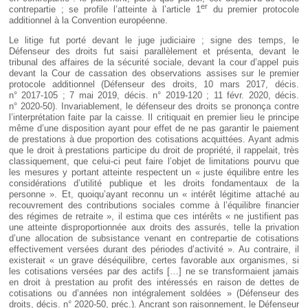
er
contrepartie ; se profile l’atteinte à l’article 1
du premier protocole
additionnel à la Convention européenne.
Le litige fut porté devant le juge judiciaire ; signe des temps, le
Défenseur des droits fut saisi parallèlement et présenta, devant le
tribunal des affaires de la sécurité sociale, devant la cour d’appel puis
devant la Cour de cassation des observations assises sur le premier
protocole additionnel (Défenseur des droits, 10 mars 2017, décis.
n° 2017-105 ; 7 mai 2019, décis. n° 2019-120 ; 11 févr. 2020, décis.
n° 2020-50). Invariablement, le défenseur des droits se prononça contre
l’interprétation faite par la caisse. Il critiquait en premier lieu le principe
même d’une disposition ayant pour effet de ne pas garantir le paiement
de prestations à due proportion des cotisations acquittées. Ayant admis
que le droit à prestations participe du droit de propriété, il rappelait, très
classiquement, que celui-ci peut faire l’objet de limitations pourvu que
les mesures y portant atteinte respectent un « juste équilibre entre les
considérations d’utilité publique et les droits fondamentaux de la
personne ». Et, quoiqu’ayant reconnu un « intérêt légitime attaché au
recouvrement des contributions sociales comme à l’équilibre financier
des régimes de retraite », il estima que ces intérêts « ne justifient pas
une atteinte disproportionnée aux droits des assurés, telle la privation
d’une allocation de subsistance venant en contrepartie de cotisations
effectivement versées durant des périodes d’activité ». Au contraire, il
existerait « un grave déséquilibre, certes favorable aux organismes, si
les cotisations versées par des actifs […] ne se transformaient jamais
en droit à prestation au profit des intéressés en raison de dettes de
cotisations ou d’années non intégralement soldées » (Défenseur des
droits, décis. n° 2020-50, préc.). Ancrant son raisonnement, le Défenseur