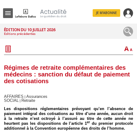
JE M'ABONNE
Menu
ÉDITION DU 10 JUILLET 2026
Éditions précédentes
R
e
c
h
e
r
c
Régimes de retraite complémentaires des
h
médecins : sanction du défaut de paiement
e
des cotisations
AFFAIRES
Assurances
|
SOCIAL
Retraite
|
Déplier
Administratif
Les dispositions réglementaires prévoyant qu’en l’absence de
paiement intégral des cotisations au titre d’une année, aucun droit
Déplier
Affaires
à la retraite n’est octroyé à l’assuré au titre de cette année ne
er
heurtent pas les dispositions de l’article 1
du premier protocole
Déplier
additionnel à la Convention européenne des droits de l’homme.
Civil