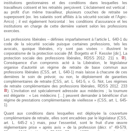
institutions gestionnaires et des conditions dans lesquelles les
travailleurs cotisent et les retraités perçoivent. L’éclatement est vertical :
au profit d’un même travailleur, plusieurs couches de retraite se
superposent (ex. les salariés sont affiliés à la sécurité sociale et l’Agirc-
Arrco) ; il est également horizontal : les conditions d’assurance et les
institutions en charge de cette dernière varient selon les professions
exercées.
Les professions libérales – définies imparfaitement à l’article L. 640-1 du
code de la sécurité sociale puisque certaines professions, tels les
avocats, quoique libérales, n’y sont pas visées – illustrent le
corporatisme de la protection sociale (M. Borgetto et F. Kessler [dir.], La
protection sociale des professions libérales, RDSS 2012. 211 s.
).
Conséquence d’un compromis acté à la Libération, le législateur
organise d’autorité un régime de retraite de base commun aux
professions libérales (CSS, art. L. 640-1) mais laisse à chacune de ces
dernières le soin de prévoir, ou non, le déploiement de garanties
complémentaires de retraite (CSS, art. L. 641-5, v. G. Not, Les régimes
de retraite complémentaire des professions libérales, RDSS 2012. 233
). L’invitation est spécialement adressée aux médecins ; la tournure
est élégante : « Les médecins […] peuvent demander à bénéficier d’un
régime de prestations complémentaires de vieillesse » (CSS, art. L. 645-
1).
Quant aux conditions dans lesquelles est déployée la couverture
complémentaire de retraite, elles sont encadrées par le législateur (CSS,
art. L. 645-2 s.) mais, pour l’essentiel, sont le fruit d’une œuvre
réglementaire prise « après avis » de la profession (décr. n° 49-579,