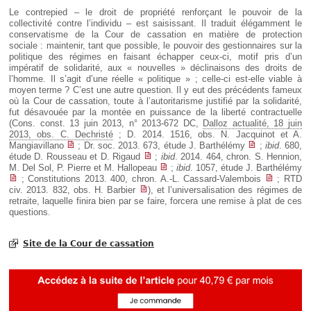
Le contrepied – le droit de propriété renforçant le pouvoir de la
collectivité contre l’individu – est saisissant. Il traduit élégamment le
conservatisme de la Cour de cassation en matière de protection
sociale : maintenir, tant que possible, le pouvoir des gestionnaires sur la
politique des régimes en faisant échapper ceux-ci, motif pris d’un
impératif de solidarité, aux « nouvelles » déclinaisons des droits de
l’homme. Il s’agit d’une réelle « politique » ; celle-ci est-elle viable à
moyen terme ? C’est une autre question. Il y eut des précédents fameux
où la Cour de cassation, toute à l’autoritarisme justifié par la solidarité,
fut désavouée par la montée en puissance de la liberté contractuelle
(Cons. const. 13 juin 2013, n° 2013-672 DC,
Dalloz actualité, 18 juin
2013, obs. C. Dechristé
; D. 2014. 1516, obs. N. Jacquinot et A.
Mangiavillano
; Dr. soc. 2013. 673, étude J. Barthélémy
;
ibid
. 680,
étude D. Rousseau et D. Rigaud
;
ibid
. 2014. 464, chron. S. Hennion,
M. Del Sol, P. Pierre et M. Hallopeau
;
ibid
. 1057, étude J. Barthélémy
; Constitutions 2013. 400, chron. A.-L. Cassard-Valembois
; RTD
civ. 2013. 832, obs. H. Barbier
), et l’universalisation des régimes de
retraite, laquelle finira bien par se faire, forcera une remise à plat de ces
questions.
Site de la Cour de cassation