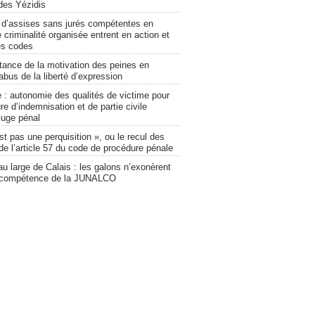
des Yézidis
 d’assises sans jurés compétentes en
 criminalité organisée entrent en action et
es codes
tance de la motivation des peines en
abus de la liberté d’expression
 : autonomie des qualités de victime pour
re d’indemnisation et de partie civile
juge pénal
st pas une perquisition », ou le recul des
de l’article 57 du code de procédure pénale
u large de Calais : les galons n’exonèrent
a compétence de la JUNALCO