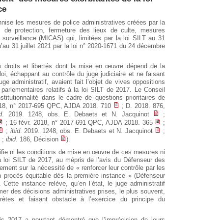
ce
ennise les mesures de police administratives créées par la
 de protection, fermeture des lieux de culte, mesures
e surveillance (MICAS) qui, limitées par la loi SILT au 31
au 31 juillet 2021 par la loi n° 2020-1671 du 24 décembre
 droits et libertés dont la mise en œuvre dépend de la
loi, échappant au contrôle du juge judiciaire et ne faisant
uge administratif, avaient fait l’objet de vives oppositions
parlementaires relatifs à la loi SILT de 2017. Le Conseil
stitutionnalité dans le cadre de questions prioritaires de
2018, n° 2017-695 QPC, AJDA 2018. 710
; D. 2018. 876,
d
. 2019. 1248, obs. E. Debaets et N. Jacquinot
;
; 16 févr. 2018, n° 2017-691 QPC, AJDA 2018. 365
;
;
ibid
. 2019. 1248, obs. E. Debaets et N. Jacquinot
;
;
ibid
. 186, Décision
).
difie ni les conditions de mise en œuvre de ces mesures ni
 la loi SILT de 2017, au mépris de l’avis du Défenseur des
nement sur la nécessité de « renforcer leur contrôle par les
 un procès équitable dès la première instance » (Défenseur
Cette instance relève, qu’en l’état, le juge administratif
mer des décisions administratives prises, le plus souvent,
tes et faisant obstacle à l’exercice du principe du
 2017 a pourtant démontré que l’imprécision de leurs