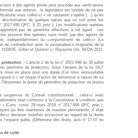
 recours à des agents privés pour procéder aux vérifications
s formulé une réserve : le législateur est loisible de ne pas
fications mais celles-ci « ne sauraient s’opérer (…) qu’en
e discrimination de quelque nature que ce soit entre les
° 2017-695 QPC, § 33, préc.). Les modifications opérées
n’apportent pas de garanties effectives à cet égard : ces
ibertés peuvent être opérées sans motif, par des agents de
onne, indépendamment du comportement de celle-ci (Le
ue de contradiction avec la jurisprudence exigeante de la
° 4158/05,
Gillan et Quinton c/ Royaume Uni
, RFDA 2011.
.
 protection. -
L’article 2 de la loi n° 2021-998 du 30 juillet
du périmètre de protection. Sous l’empire de la loi SILT
être mise en place pour une durée d’un mois renouvelable
 exposé à « un risque d’actes de terrorisme à raison de sa
». Désormais la durée du périmètre de protection ne pourra
 exigences du Conseil constitutionnel : celui-ci avait
périmètre était conforme à la Constitution à condition que
que » (Cons. const. 29 mars 2018, n° 2017-695 QPC, préc.).
 ayant pu être maintenus de manière permanente, il était
Celle-ci demeure toutefois excessive au regard de la durée
’espace public (Défenseur des droits, avis n° 17-07 du
u de culte