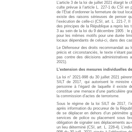
L’article 3 de la loi de juillet 2021 élargit 
culte prévue à l’article L. 227-1 du CSI en
de l’État d’ordonner la fermeture de tout loc
existe des raisons sérieuses de penser qu
l’exécution de celle-ci (CSI, art. L. 221-7, I
des principes de la République a repris les t
3 au sein de la loi du 9 décembre 1905 : le 
pour les mêmes motifs pour une durée limi
locaux dépendants de celui-ci, dans des cas é
Le Défenseur des droits recommandait au lég
précis et circonstanciés, le texte n’étant pa
pas contre des décisions administratives a
2021).
L’extension des mesures individuelles de 
La loi n° 2021-998 du 30 juillet 2021 pérenn
SILT de 2017, qui autorisent le ministre 
personne à l’égard de laquelle il existe
constitue une menace d’une particulière grav
la commission d’actes de terrorisme.
Sous le régime de la loi SILT de 2017, l’in
après information du procureur de la Républi
de se déplacer en dehors d’un périmètre g
services de police ou placement sous brace
obligation de signaler ses déplacements au-d
un lieu déterminé (CSI, art. L. 228-4). L’indiv
998 du 30 juill. 2021 ajoute à l’obligation 