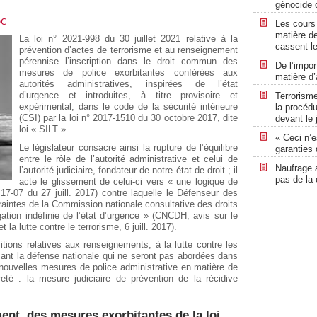
génocide 
DC
Les cours
matière de
La loi n° 2021-998 du 30 juillet 2021 relative à la
cassent l
prévention d’actes de terrorisme et au renseignement
pérennise l’inscription dans le droit commun des
De l’impor
mesures de police exorbitantes conférées aux
matière d’
autorités administratives, inspirées de l’état
d’urgence et introduites, à titre provisoire et
Terrorisme
expérimental, dans le code de la sécurité intérieure
la procédu
(CSI) par la loi n° 2017-1510 du 30 octobre 2017, dite
devant le 
loi « SILT ».
« Ceci n’e
Le législateur consacre ainsi la rupture de l’équilibre
garanties 
entre le rôle de l’autorité administrative et celui de
Naufrage a
l’autorité judiciaire, fondateur de notre état de droit ; il
pas de l
acte le glissement de celui-ci vers « une logique de
17-07 du 27 juill. 2017) contre laquelle le Défenseur des
 craintes de la Commission nationale consultative des droits
tion indéfinie de l’état d’urgence » (CNCDH, avis sur le
t la lutte contre le terrorisme, 6 juill. 2017).
itions relatives aux renseignements, à la lutte contre les
sant la défense nationale qui ne seront pas abordées dans
nouvelles mesures de police administrative en matière de
té : la mesure judiciaire de prévention de la récidive
ment des mesures exorbitantes de la loi