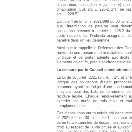
d’habitation, celle d’en « justifier ») so
d’habitation (CSI, art. L. 228-2, 2°) ; ne 
art. L. 228-5).
L’article 4 de la loi n° 2021-998 du 30 juillet
que l’interdiction de paraître peut dés
obligations prévues à l’article L. 228-2 du
cette nouvelle loi, l’individu assigné à ré
paraître dans un lieu déterminé.
Ainsi que le rappelle le Défenseur des Dro
œuvre de ces mesures administratives contra
juridique et de porter atteinte aux droit
éléments objectifs, précis et circonstanciés r
La censure par le Conseil constitutionne
La loi du 30 juillet 2021 (art. 4, I, 2°c et 3
lorsque ces obligations étaient prononcé
personne ayant fait l’objet d’une condamn
cinq ans pour des faits de terrorisme, ou
récidive légale. Chaque renouvellement 
excéder une durée de trois mois et éta
complémentaires.
Ces dispositions ont toutefois été censurées
n° 2021-822 du 30 juillet 2021 : compte t
durée totale cumulée de douze mois, sans por
droit au respect de la vie privée et au droi