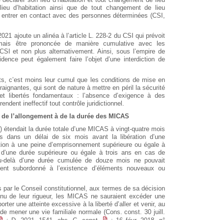
n lieu d’habitation ainsi que de tout changement de lieu
pas entrer en contact avec des personnes déterminées (CSI,
 2021 ajoute un alinéa à l’article L. 228-2 du CSI qui prévoit
ormais être prononcée de manière cumulative avec les
 CSI et non plus alternativement. Ainsi, sous l’empire de
sidence peut également faire l’objet d’une interdiction de
its, c’est moins leur cumul que les conditions de mise en
ignantes, qui sont de nature à mettre en péril la sécurité
s et libertés fondamentaux : l’absence d’exigence à des
endent ineffectif tout contrôle juridictionnel.
l de l’allongement à de la durée des MICAS
° b) étendait la durée totale d’une MICAS à vingt-quatre mois
es dans un délai de six mois avant la libération d’une
ation à une peine d’emprisonnement supérieure ou égale à
 d’une durée supérieure ou égale à trois ans en cas de
au-delà d’une durée cumulée de douze mois ne pouvait
ient subordonné à l’existence d’éléments nouveaux ou
 par le Conseil constitutionnel, aux termes de sa décision
enu de leur rigueur, les MICAS ne sauraient excéder une
ter une atteinte excessive à la liberté d’aller et venir, au
t de mener une vie familiale normale (Cons. const. 30 juill.