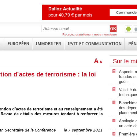
Recevez gratuitement notre newsletter
L
EUROPÉEN
IMMOBILIER
IP/IT ET COMMUNICATION
PÉN
Sur le 
Aspects ré
ion d’actes de terrorisme : la loi
fraudes so
guérir
Validité 
technique
Blanchimen
des dépen
évention d’actes de terrorisme et au renseignement a été
placement
. Revue de détails des mesures tendant à renforcer la
Apologie d
un acte d
en Secrétaire de la Conférence
le 7 septembre 2021
Première 