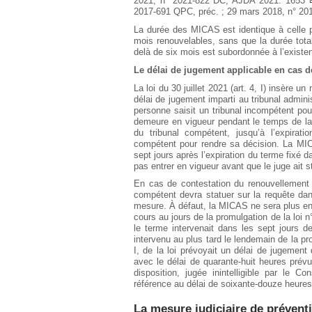
2021, n° 2021-822 DC, AJDA 2021. 1653
2017-691 QPC, préc. ; 29 mars 2018, n° 20
La durée des MICAS est identique à celle pr
mois renouvelables, sans que la durée tot
delà de six mois est subordonnée à l’exist
Le délai de jugement applicable en cas 
La loi du 30 juillet 2021 (art. 4, I) insère u
délai de jugement imparti au tribunal admini
personne saisit un tribunal incompétent pour
demeure en vigueur pendant le temps de la 
du tribunal compétent, jusqu’à l’expirati
compétent pour rendre sa décision. La MIC
sept jours après l’expiration du terme fixé d
pas entrer en vigueur avant que le juge ait 
En cas de contestation du renouvellement 
compétent devra statuer sur la requête dans 
mesure. À défaut, la MICAS ne sera plus en
cours au jours de la promulgation de la loi n°
le terme intervenait dans les sept jours d
intervenu au plus tard le lendemain de la promu
I, de la loi prévoyait un délai de jugement
avec le délai de quarante-huit heures prévu 
disposition, jugée inintelligible par le Co
référence au délai de soixante-douze heures,
La mesure judiciaire de préventio