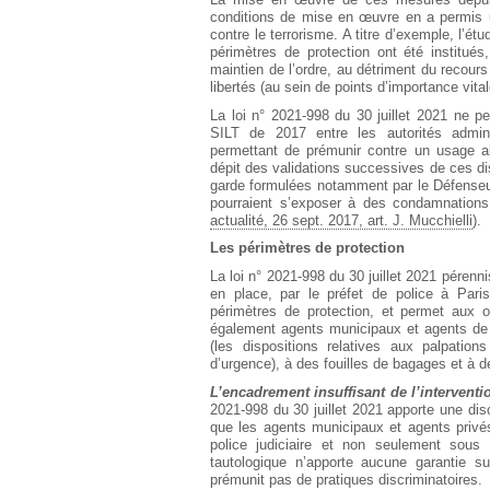
conditions de mise en œuvre en a permis un
contre le terrorisme. A titre d’exemple, l’é
périmètres de protection ont été institué
maintien de l’ordre, au détriment du recour
libertés (au sein de points d’importance vital
La loi n° 2021-998 du 30 juillet 2021 ne pe
SILT de 2017 entre les autorités admini
permettant de prémunir contre un usage ab
dépit des validations successives de ces dis
garde formulées notamment par le Défenseur
pourraient s’exposer à des condamnations
actualité, 26 sept. 2017, art. J. Mucchielli
).
Les périmètres de protection
La loi n° 2021-998 du 30 juillet 2021 pérenni
en place, par le préfet de police à Pari
périmètres de protection, et permet aux o
également agents municipaux et agents de 
(les dispositions relatives aux palpation
d’urgence), à des fouilles de bagages et à de
L’encadrement insuffisant de l’interventi
2021-998 du 30 juillet 2021 apporte une disc
que les agents municipaux et agents privés 
police judiciaire et non seulement sous l
tautologique n’apporte aucune garantie su
prémunit pas de pratiques discriminatoires.