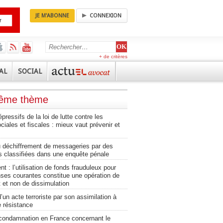
JE M'ABONNE
CONNEXION
+ de critères
AL
SOCIAL
même thème
pressifs de la loi de lutte contre les
ciales et fiscales : mieux vaut prévenir et
du déchiffrement de messageries par des
s classifiées dans une enquête pénale
t : l’utilisation de fonds frauduleux pour
ses courantes constitue une opération de
 et non de dissimulation
’un acte terroriste par son assimilation à
e résistance
condamnation en France concernant le