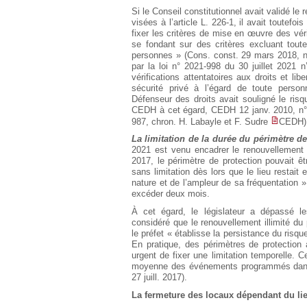
Si le Conseil constitutionnel avait validé le
visées à l’article L. 226-1, il avait toutefoi
fixer les critères de mise en œuvre des véri
se fondant sur des critères excluant tout
personnes » (Cons. const. 29 mars 2018, n
par la loi n° 2021-998 du 30 juillet 2021 
vérifications attentatoires aux droits et l
sécurité privé à l’égard de toute pers
Défenseur des droits avait souligné le risq
CEDH à cet égard, CEDH 12 janv. 2010, n
987, chron. H. Labayle et F. Sudre
CEDH)
La limitation de la durée du périmètre de
2021 est venu encadrer le renouvellement 
2017, le périmètre de protection pouvait 
sans limitation dès lors que le lieu restait
nature et de l’ampleur de sa fréquentation 
excéder deux mois.
À cet égard, le législateur a dépassé les
considéré que le renouvellement illimité du 
le préfet « établisse la persistance du ris
En pratique, des périmètres de protection
urgent de fixer une limitation temporelle. 
moyenne des événements programmés dans l
27 juill. 2017).
La fermeture des locaux dépendant du lie