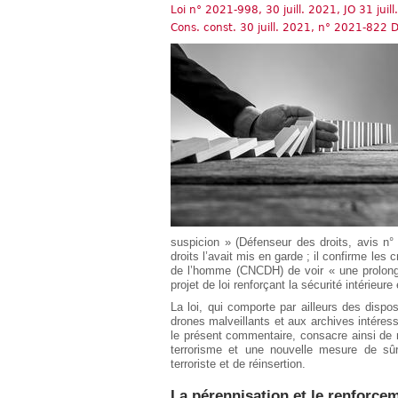
Européen
Loi n° 2021-998, 30 juill. 2021, JO 31 juill.
Cons. const. 30 juill. 2021, n° 2021-822 
Déplier
Immobilier
Déplier
IP/IT
et
Déplier
Communication
Pénal
Déplier
Social
Déplier
Avocat
suspicion » (Défenseur des droits, avis n° 
droits l’avait mis en garde ; il confirme les
de l’homme (CNCDH) de voir « une prolonga
projet de loi renforçant la sécurité intérieure e
La loi, qui comporte par ailleurs des dispos
drones malveillants et aux archives intéres
le présent commentaire, consacre ainsi de 
terrorisme et une nouvelle mesure de sûre
terroriste et de réinsertion.
La pérennisation et le renforce