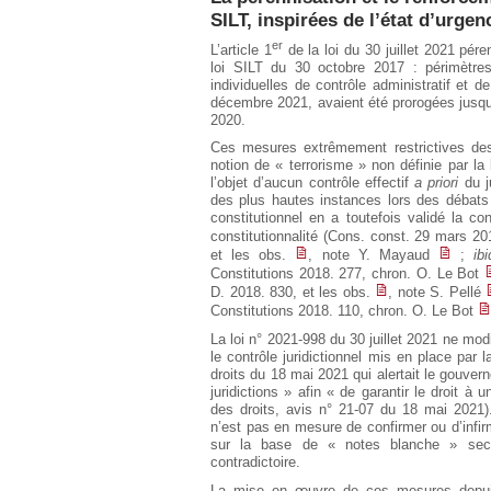
SILT, inspirées de l’état d’urgen
er
L’article 1
de la loi du 30 juillet 2021 pér
loi SILT du 30 octobre 2017 : périmètres
individuelles de contrôle administratif et d
décembre 2021, avaient été prorogées jusqu’
2020.
Ces mesures extrêmement restrictives des
notion de « terrorisme » non définie par la 
l’objet d’aucun contrôle effectif
a priori
du j
des plus hautes instances lors des débats 
constitutionnel en a toutefois validé la con
constitutionnalité (Cons. const. 29 mars 
et les obs.
, note Y. Mayaud
;
ibi
Constitutions 2018. 277, chron. O. Le Bot
D. 2018. 830, et les obs.
, note S. Pellé
Constitutions 2018. 110, chron. O. Le Bot
La loi n° 2021-998 du 30 juillet 2021 ne mo
le contrôle juridictionnel mis en place par
droits du 18 mai 2021 qui alertait le gouver
juridictions » afin « de garantir le droit à
des droits, avis n° 21-07 du 18 mai 2021). 
n’est pas en mesure de confirmer ou d’infir
sur la base de « notes blanche » secrè
contradictoire.
La mise en œuvre de ces mesures depuis