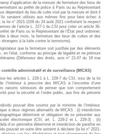
le champ d’application de la mesure de fermeture des lieux de
 permettant au préfet de police à Paris ou au Représentant
aux dépendant du lieu de culte visé par la mesure et dont il
’ils seraient utilisés aux mêmes fins pour faire échec à
I ; la loi n° 2021-1109 du 24 août 2021 confortant le respect
ermes de l’article L. 227-1 du CSI pour créer un article 36-
préfet de Paris ou le Représentant de l’État peut ordonner,
tée à deux mois, la fermeture des lieux de cultes et des
trangers à la lutte contre le terrorisme).
islateur que la fermeture soit justifiée par des éléments
s, en l’état, conforme au principe de légalité et ne prémuni
rbitraires (Défenseur des droits, avis n° 21-07 du 18 mai
contrôle administratif et de surveillance (MICAS)
ise les articles L. 228-1 à L. 228-7 du CSI, issu de la loi
de l’Intérieur à prescrire des MICAS à l’encontre d’une
 des raisons sérieuses de penser que son comportement
ité pour la sécurité et l’ordre public, aux fins de prévenir
dividu pouvait être soumis par le ministre de l’Intérieur,
que à deux régimes alternatifs de MICAS : (i) interdiction
éographique déterminé et obligation de se présenter aux
let électronique (CSI, art. L. 228-2 et L. 228-3) ; (ii)
elà d’un périmètre déterminé et interdiction de paraître en
idu pouvait en outre être astreint à déclarer (la loi n° 2021-
de déclarer son lieu d’habitation et tout changement de lieu