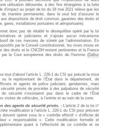
e utilisation détournée, à des fins étrangères à la lutte
tude d’impact au projet de loi du 18 mai 2021 relève que les
s, de manière permanente, dans le seul but d’assurer le
s aux dispositions de droit commun, garantes des droits et
e, gares, installations portuaires et aéroportuaire).
rmet donc pas de rétablir le déséquilibre opéré par la loi
stratives et judiciaires et n’ajoute aucun mécanisme
usif de ces mesures de sûreté par l’administration. En
positifs par le Conseil constitutionnel, les vives mises en
 des droits et le CNCDH restent pertinentes et la France
 par la Cour européenne des droits de l’homme (
Dalloz
se tout d’abord l’article L. 226-1 du CSI qui prévoit la mise
s ou le représentant de l’État dans le département, de
fficiers et agents de police judiciaire, gendarmes, mais
sécurité privés de procéder à des palpations de sécurité
s de sécurité n’existaient pas dans le cadre de l’État
s visites de véhicules, à l’entrée et au sein de la zone.
on des agents de sécurité privés. -
L’article 2 de la loi n°
rète modification à l’article L. 226-1 du CSI pour préciser
doivent opérer sous le « contrôle effectif » d’officier de
eur « responsabilité ». Cette modification formelle et
pplémentaire quant à l’effectivité de ce contrôle et ne