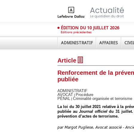
ÉDITION DU 10 JUILLET 2026
Éditions précédentes
ADMINISTRATIF
AFFAIRES
CIVI
Article
Renforcement de la prévent
publiée
ADMINISTRATIF
AVOCAT
Procédure
|
Déplier
PÉNAL
Criminalité organisée et terrorisme
|
Administratif
La loi du 30 juillet 2021 relative à la pr
Déplier
publiée au
Journal officiel
du 31 juillet
Affaires
prévention d’actes de terrorisme.
Déplier
Civil
par
Margot Pugliese, Avocat associé - Anci
Déplier