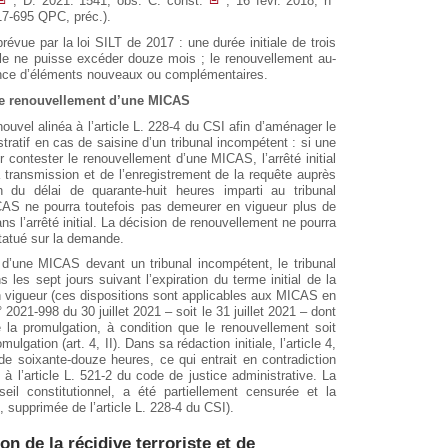
; D. 2021. 1541, obs. C. const.
; 16 févr. 2018, n°
17-695 QPC, préc.).
évue par la loi SILT de 2017 : une durée initiale de trois
ale ne puisse excéder douze mois ; le renouvellement au-
ence d’éléments nouveaux ou complémentaires.
de renouvellement d’une MICAS
n nouvel alinéa à l’article L. 228-4 du CSI afin d’aménager le
stratif en cas de saisine d’un tribunal incompétent : si une
 contester le renouvellement d’une MICAS, l’arrêté initial
transmission et de l’enregistrement de la requête auprès
on du délai de quarante-huit heures imparti au tribunal
AS ne pourra toutefois pas demeurer en vigueur plus de
ans l’arrêté initial. La décision de renouvellement ne pourra
statué sur la demande.
d’une MICAS devant un tribunal incompétent, le tribunal
les sept jours suivant l’expiration du terme initial de la
 vigueur (ces dispositions sont applicables aux MICAS en
 2021-998 du 30 juillet 2021 – soit le 31 juillet 2021 – dont
e la promulgation, à condition que le renouvellement soit
lgation (art. 4, II). Dans sa rédaction initiale, l’article 4,
 de soixante-douze heures, ce qui entrait en contradiction
à l’article L. 521-2 du code de justice administrative. La
nseil constitutionnel, a été partiellement censurée et la
 supprimée de l’article L. 228-4 du CSI).
n de la récidive terroriste et de