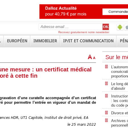
Recevez gratuitement notre newsletter
L
EUROPÉEN
IMMOBILIER
IP/IT ET COMMUNICATION
PÉN
Sur le 
L’autonomi
ne mesure : un certificat médical
consécrati
oré à cette fin
proportion
Le long déb
d’aboutir
Instructio
ggravation d’une curatelle accompagnée d’un certificat
: les cont
oré pour permettre l’entrée en vigueur d’un mandat de
du code p
Divorce et
nces HDR, UT1 Capitole, Institut de droit privé, EA
Archives 
le 25 mars 2022
personnell