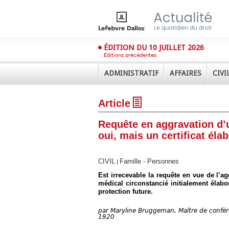
ÉDITION DU 10 JUILLET 2026
Éditions précédentes
ADMINISTRATIF
AFFAIRES
CIVI
Article
Requête en aggravation d’u
oui, mais un certificat élab
CIVIL
Famille - Personnes
|
Déplier
Administratif
Est irrecevable la requête en vue de l’a
médical circonstancié initialement élab
Déplier
protection future.
Affaires
Déplier
par
Maryline Bruggeman, Maître de confére
Civil
1920
Déplier