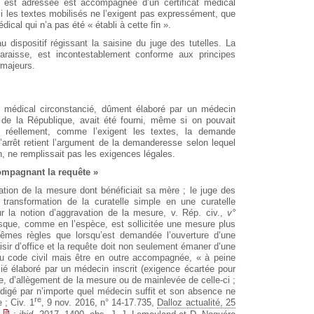
ui est adressée est accompagnée d’un certificat médical
si les textes mobilisés ne l’exigent pas expressément, que
dical qui n’a pas été « établi à cette fin ».
au dispositif régissant la saisine du juge des tutelles. La
paraisse, est incontestablement conforme aux principes
 majeurs.
cat médical circonstancié, dûment élaboré par un médecin
ur de la République, avait été fourni, même si on pouvait
ât réellement, comme l’exigent les textes, la demande
’arrêt retient l’argument de la demanderesse selon lequel
n, ne remplissait pas les exigences légales.
compagnant la requête »
avation de la mesure dont bénéficiait sa mère ; le juge des
a transformation de la curatelle simple en une curatelle
sur la notion d’aggravation de la mesure, v. Rép. civ.,
v°
rsque, comme en l’espèce, est sollicitée une mesure plus
mêmes règles que lorsqu’est demandée l’ouverture d’une
isir d’office et la requête doit non seulement émaner d’une
u code civil mais être en outre accompagnée, « à peine
ancié élaboré par un médecin inscrit (exigence écartée pour
, d’allègement de la mesure ou de mainlevée de celle-ci ;
rédigé par n’importe quel médecin suffit et son absence ne
re
 ; Civ. 1
, 9 nov. 2016, n° 14-17.735,
Dalloz actualité, 25