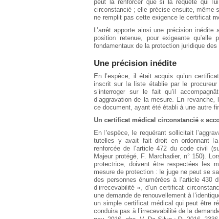
peut la renforcer que si la requête qui l
circonstancié ; elle précise ensuite, même 
ne remplit pas cette exigence le certificat mé
L’arrêt apporte ainsi une précision inédite 
position retenue, pour exigeante qu’elle 
fondamentaux de la protection juridique des
Une précision inédite
En l’espèce, il était acquis qu’un certifi
inscrit sur la liste établie par le procure
s’interroger sur le fait qu’il accompagn
d’aggravation de la mesure. En revanche, l
ce document, ayant été établi à une autre fi
Un certificat médical circonstancié « ac
En l’espèce, le requérant sollicitait l’aggr
tutelles y avait fait droit en ordonnant l
renforcée de l’article 472 du code civil (
Majeur protégé, F. Marchadier, n° 150). Lo
protectrice, doivent être respectées les 
mesure de protection : le juge ne peut se sa
des personnes énumérées à l’article 430 d
d’irrecevabilité », d’un certificat circonst
une demande de renouvellement à l’identique
un simple certificat médical qui peut être 
conduira pas à l’irrecevabilité de la demande