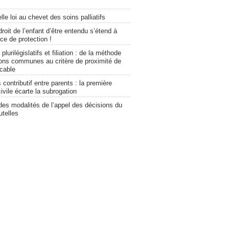
le loi au chevet des soins palliatifs
roit de l’enfant d’être entendu s’étend à
ce de protection !
lurilégislatifs et filiation : de la méthode
ions communes au critère de proximité de
icable
 contributif entre parents : la première
vile écarte la subrogation
des modalités de l’appel des décisions du
utelles