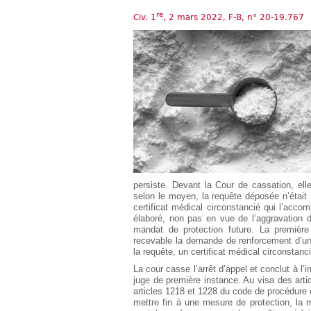
Européen
re
Civ. 1
, 2 mars 2022, F-B, n° 20-19.767
Déplier
Immobilier
Déplier
IP/IT
et
Déplier
Communication
Pénal
Déplier
Social
Déplier
Avocat
persiste. Devant la Cour de cassation, elle 
selon le moyen, la requête déposée n’était 
certificat médical circonstancié qui l’acco
élaboré, non pas en vue de l’aggravation 
mandat de protection future. La première
recevable la demande de renforcement d’une
la requête, un certificat médical circonstanc
La cour casse l’arrêt d’appel et conclut à l’ir
juge de première instance. Au visa des arti
articles 1218 et 1228 du code de procédure c
mettre fin à une mesure de protection, la m