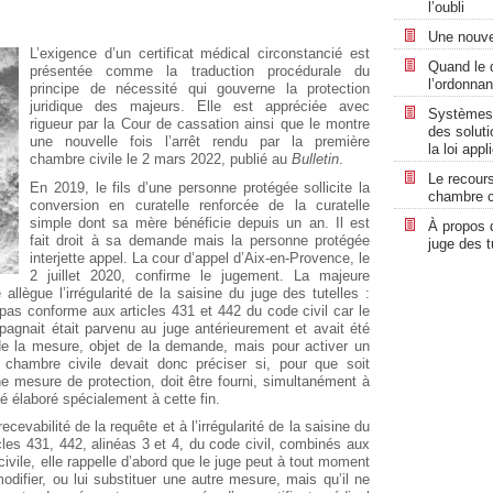
l’oubli
Une nouvel
L’exigence d’un certificat médical circonstancié est
Quand le d
présentée comme la traduction procédurale du
l’ordonnan
principe de nécessité qui gouverne la protection
juridique des majeurs. Elle est appréciée avec
Systèmes p
rigueur par la Cour de cassation ainsi que le montre
des solut
une nouvelle fois l’arrêt rendu par la première
la loi appl
chambre civile le 2 mars 2022, publié au
Bulletin
.
Le recours
En 2019, le fils d’une personne protégée sollicite la
chambre ci
conversion en curatelle renforcée de la curatelle
simple dont sa mère bénéficie depuis un an. Il est
À propos 
fait droit à sa demande mais la personne protégée
juge des t
interjette appel. La cour d’appel d’Aix-en-Provence, le
2 juillet 2020, confirme le jugement. La majeure
allègue l’irrégularité de la saisine du juge des tutelles :
pas conforme aux articles 431 et 442 du code civil car le
mpagnait était parvenu au juge antérieurement et avait été
de la mesure, objet de la demande, mais pour activer un
 chambre civile devait donc préciser si, pour que soit
 mesure de protection, doit être fourni, simultanément à
ié élaboré spécialement à cette fin.
recevabilité de la requête et à l’irrégularité de la saisine du
cles 431, 442, alinéas 3 et 4, du code civil, combinés aux
ivile, elle rappelle d’abord que le juge peut à tout moment
odifier, ou lui substituer une autre mesure, mais qu’il ne