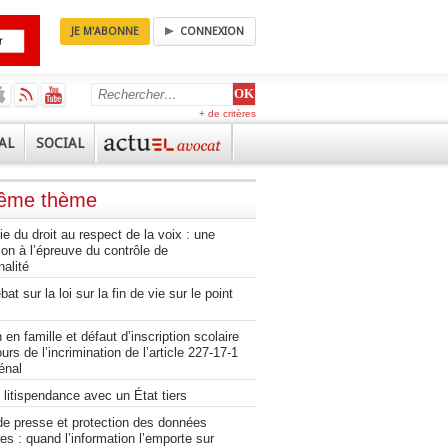
JE M'ABONNE
CONNEXION
+ de critères
AL
SOCIAL
même thème
e du droit au respect de la voix : une
on à l’épreuve du contrôle de
nalité
at sur la loi sur la fin de vie sur le point
n en famille et défaut d’inscription scolaire
ours de l’incrimination de l’article 227-17-1
énal
 litispendance avec un État tiers
de presse et protection des données
es : quand l’information l’emporte sur