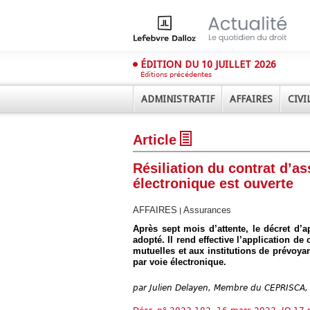
ÉDITION DU 10 JUILLET 2026
Éditions précédentes
ADMINISTRATIF
AFFAIRES
CIVI
Article
Résiliation du contrat d’ass
électronique est ouverte
AFFAIRES
Assurances
|
Déplier
Après sept mois d’attente, le décret d’ap
Administratif
adopté. Il rend effective l’application d
mutuelles et aux institutions de prévoyan
Déplier
Affaires
par voie électronique.
Déplier
par
Julien Delayen, Membre du CEPRISCA,
Civil
Déplier