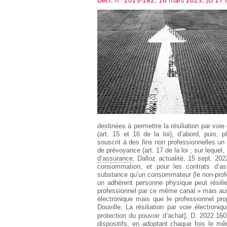
Décr. n° 2023-182, 16 mars 2023, JO 17 
Européen
Déplier
Immobilier
Déplier
IP/IT
et
Déplier
Communication
Pénal
Déplier
Social
Déplier
Avocat
destinées à permettre la résiliation par vo
(art. 15 et 16 de la loi), d’abord, puis,
souscrit à des fins non professionnelles un 
de prévoyance (art. 17 de la loi ; sur lequel,
d’assurance
, Dalloz actualité, 15 sept. 2022
consommation, et pour les contrats d’as
substance qu’un consommateur (le non-profe
un adhérent personne physique peut résilie
professionnel par ce même canal » mais auss
électronique mais que le professionnel prop
Douville, La résiliation par voie électroni
protection du pouvoir d’achat], D. 2022.16
dispositifs, en adoptant chaque fois le 