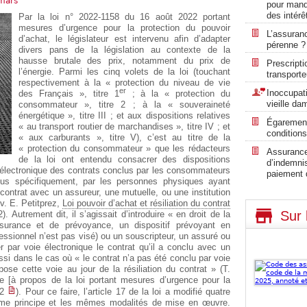
mars
pour manq
des intérê
Par la loi n° 2022-1158 du 16 août 2022 portant
mesures d’urgence pour la protection du pouvoir
L’assuran
d’achat, le législateur est intervenu afin d’adapter
pérenne ?
divers pans de la législation au contexte de la
hausse brutale des prix, notamment du prix de
Prescripti
l’énergie. Parmi les cinq volets de la loi (touchant
transporte
respectivement à la « protection du niveau de vie
er
Inoccupati
des Français », titre 1
; à la « protection du
vieille da
consommateur », titre 2 ; à la « souveraineté
énergétique », titre III ; et aux dispositions relatives
Égarement
« au transport routier de marchandises », titre IV ; et
conditions
« aux carburants », titre V), c’est au titre de la
« protection du consommateur » que les rédacteurs
Assurance 
de la loi ont entendu consacrer des dispositions
d’indemni
ie électronique des contrats conclus par les consommateurs
paiement 
 plus spécifiquement, par les personnes physiques ayant
contrat avec un assureur, une mutuelle, ou une institution
 v. E. Petitprez,
Loi pouvoir d’achat et résiliation du contrat
Sur 
). Autrement dit, il s’agissait d’introduire « en droit de la
surance et de prévoyance, un dispositif prévoyant en
ssionnel n’est pas visé) ou un souscripteur, un assuré ou
r par voie électronique le contrat qu’il a conclu avec un
i dans le cas où « le contrat n’a pas été conclu par voie
ose cette voie au jour de la résiliation du contrat » (T.
que [à propos de la loi portant mesures d’urgence pour la
02
). Pour ce faire, l’article 17 de la loi a modifié quatre
même principe et les mêmes modalités de mise en œuvre.