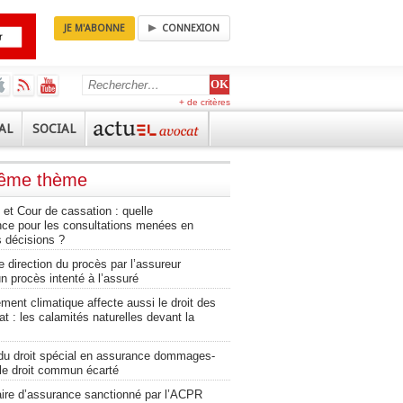
JE M'ABONNE
CONNEXION
+ de critères
AL
SOCIAL
même thème
et Cour de cassation : quelle
nce pour les consultations menées en
 décisions ?
e direction du procès par l’assureur
n procès intenté à l’assuré
ment climatique affecte aussi le droit des
at : les calamités naturelles devant la
du droit spécial en assurance dommages-
 le droit commun écarté
aire d’assurance sanctionné par l’ACPR