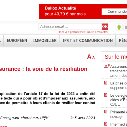
Recevez gratuitement notre newsletter
L
EUROPÉEN
IMMOBILIER
IP/IT ET COMMUNICATION
PÉN
Sur le 
Assureurs 
urance : la voie de la résiliation
transpare
amont des
La prise d
suppose u
plication de l’article 17 de la loi de 2022 a enfin été
Le dérègle
e ce texte qui a pour objet d’imposer aux assureurs, aux
aides d’Ét
ce de permettre à leurs clients de résilier leur contrat
CJUE
Primauté 
ouvrage :
 Enseignant-chercheur, UPJV
le 5 avril 2023
Intermédi