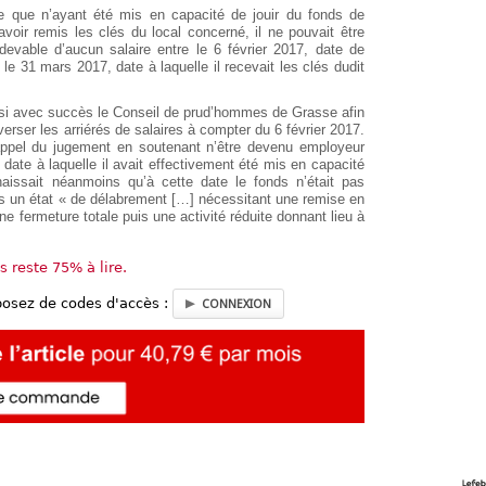
aire que n’ayant été mis en capacité de jouir du fonds de
avoir remis les clés du local concerné, il ne pouvait être
edevable d’aucun salaire entre le 6 février 2017, date de
t le 31 mars 2017, date à laquelle il recevait les clés dudit
aisi avec succès le Conseil de prud’hommes de Grasse afin
 verser les arriérés de salaires à compter du 6 février 2017.
té appel du jugement en soutenant n’être devenu employeur
 date à laquelle il avait effectivement été mis en capacité
aissait néanmoins qu’à cette date le fonds n’était pas
ans un état « de délabrement […] nécessitant une remise en
e fermeture totale puis une activité réduite donnant lieu à
us reste 75% à lire.
posez de codes d'accès :
CONNEXION