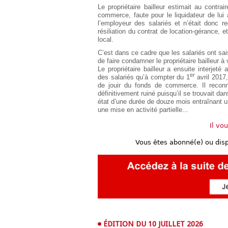
Le propriétaire bailleur estimait au contr
commerce, faute pour le liquidateur de lui 
l’employeur des salariés et n’était donc r
résiliation du contrat de location-gérance, e
local.
C’est dans ce cadre que les salariés ont s
de faire condamner le propriétaire bailleur à
Le propriétaire bailleur a ensuite interje
er
des salariés qu’à compter du 1
avril 2017,
de jouir du fonds de commerce. Il reconn
définitivement ruiné puisqu’il se trouvait d
état d’une durée de douze mois entraînant un
une mise en activité partielle...
Il vo
Vous êtes abonné(e) ou dis
ÉDITION DU 10 JUILLET 2026