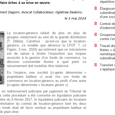
répartitio
à faire échec à sa mise en œuvre.
Élargisse
ément Dagorn, Avocat Collaborateur, Ogletree Deakins,
subordinat
d’une soci
le 3 mai 2024
Contrat de
d’indemni
La location-gérance séduit de plus en plus de
Groupemen
groupes notamment au sein de la grande distribution
contre l’en
(T. Déléaz, Carrefour : qu’est-ce que la location-
gérance, ce modèle que dénonce la CFDT ?,
Le
Travail di
Figaro
, 3 nov. 2024) qui estiment que ce mécanisme
flottes » 
est de nature à limiter l’exposition aux risques
numérique 
associés à la gestion d’un fonds de commerce. La
subordina
décision commentée illustre à quel point ce
Transfert 
raisonnement doit toutefois être relativisé.
s’applique
En l’espèce, une société (ci-après dénommée «
propriétaire bailleur ») avait mis son fonds de
commerce en location-gérance au profit d’une autre
(ci-après dénommée « locataire gérant »).
cé en redressement judiciaire par jugement du Tribunal de
 cette procédure a été convertie en liquidation judiciaire
re du 6 février 2017, le liquidateur judiciaire du locataire
 résiliation du contrat de location-gérance liant les deux
le fonds était
de facto
restitué au propriétaire bailleur et
e plein droit.