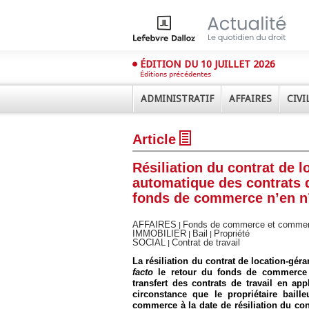
ÉDITION DU 10 JUILLET 2026
Éditions précédentes
ADMINISTRATIF
AFFAIRES
CIVI
Article
Résiliation du contrat de l
automatique des contrats d
fonds de commerce n’en n’
Déplier
AFFAIRES
Fonds de commerce et comme
|
Administratif
IMMOBILIER
Bail
Propriété
|
|
SOCIAL
Contrat de travail
|
Déplier
Affaires
La résiliation du contrat de location-gér
facto
le retour du fonds de commerce en
Déplier
transfert des contrats de travail en app
Civil
circonstance que le propriétaire baill
commerce à la date de résiliation du cont
Déplier