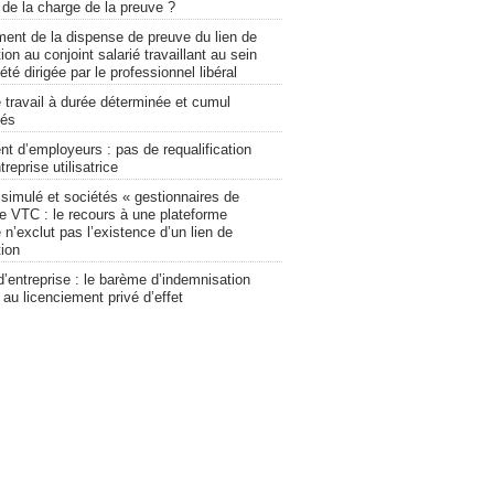
n de la charge de la preuve ?
ment de la dispense de preuve du lien de
ion au conjoint salarié travaillant au sein
été dirigée par le professionnel libéral
 travail à durée déterminée et cumul
tés
t d’employeurs : pas de requalification
treprise utilisatrice
ssimulé et sociétés « gestionnaires de
de VTC : le recours à une plateforme
n’exclut pas l’existence d’un lien de
tion
d’entreprise : le barème d’indemnisation
 au licenciement privé d’effet