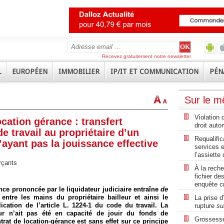
Recevez gratuitement notre newsletter
L
EUROPÉEN
IMMOBILIER
IP/IT ET COMMUNICATION
PÉN
Sur le 
Violation
ocation gérance : transfert
droit auto
e travail au propriétaire d’un
Requalific
ayant pas la jouissance effective
services e
l’assiett
rçants
À la rech
fichier d
enquête cr
ance prononcée par le liquidateur judiciaire entraîne
de
tre les mains du propriétaire bailleur et ainsi le
La prise d
lication de l’article L. 1224-1 du code du travail. La
rupture
su
eur n’ait pas été en capacité de jouir du fonds de
Grossesse 
rat de location-gérance est sans effet sur ce principe