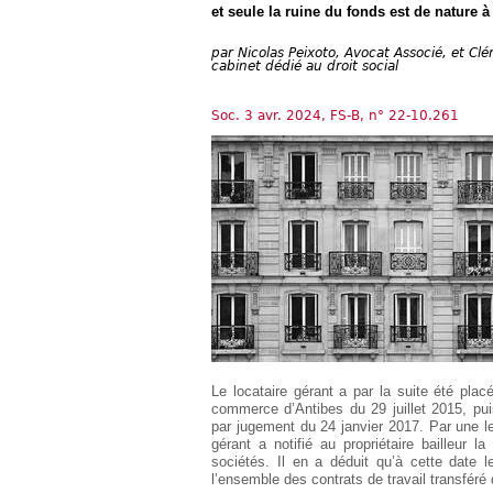
Européen
et seule la ruine du fonds est de nature 
Déplier
par
Nicolas Peixoto, Avocat Associé, et Cl
Immobilier
cabinet dédié au droit social
Déplier
IP/IT
Soc. 3 avr. 2024, FS-B, n° 22-10.261
et
Déplier
Communication
Pénal
Déplier
Social
Déplier
Avocat
Le locataire gérant a par la suite été pla
commerce d’Antibes du 29 juillet 2015, puis
par jugement du 24 janvier 2017. Par une lett
gérant a notifié au propriétaire bailleur la
sociétés. Il en a déduit qu’à cette date 
l’ensemble des contrats de travail transféré d