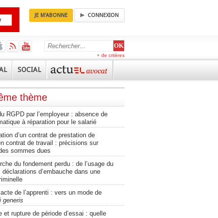
JE M'ABONNE
CONNEXION
+ de critères
AL
SOCIAL
même thème
 du RGPD par l’employeur : absence de
matique à réparation pour le salarié
ation d’un contrat de prestation de
n contrat de travail : précisions sur
e des sommes dues
erche du fondement perdu : de l’usage du
es déclarations d’embauche dans une
iminelle
’acte de l’apprenti : vers un mode de
i generis
et rupture de période d’essai : quelle