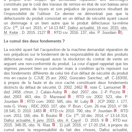
constitués par le coût des travaux de remise en état de son bateau ainsi
que ses pertes de loyers et son préjudice de jouissance résultant de
l’impossibilité de l’utiliser. Ce dernier ne démontrait pas que la
défectuosité du produit consistait en un défaut de sécurité ayant causé
un dommage à un bien autre que le produit défectueux lui-même
re
(Civ. 1
, 14 oct. 2015, n° 14-13.847,
Dalloz actualité, 16 nov. 2015, obs.
M. Kebir
; D. 2015. 2127
; RTD civ. 2016. 137, obs. P. Jourdain
).
Le cumul des deux fondements ?
La société ayant fait l’acquisition de la machine demandait réparation de
ses préjudices sur le fondement de la responsabilité du fait des produits
défectueux mais invoquait aussi la résolution du contrat de vente en
arguant une non-conformité du produit. La cour d’appel rappelait que les
régimes peuvent bien se cumuler mais à condition qu’ils reposent sur
des fondements différents de celui tiré d’un défaut de sécurité du produit
mis en cause (v. CJUE 25 avr. 2002,
Gonzales Sanchez
, aff. C-183/00,
à propos de la faute et du vice caché constituant deux fondements
distincts du défaut de sécurité, D. 2002. 2462
, note C. Larroumet
;
ibid
. 2458, chron. J. Calais-Auloy
;
ibid
. 2937, obs. J.-P. Pizzio
;
ibid
. 2003. 463, obs. D. Mazeaud
; RTD civ. 2002. 523, obs. P.
Jourdain
; RTD com. 2002. 585, obs. M. Luby
; JCP 2002. I. 177,
note G. Viney ; RDC 2003. 107, obs. P. Brun ; Com. 26 mai 2010, n° 08-
18.545, D. 2010. 1483
; RTD civ. 2010. 790, obs. P. Jourdain
; RTD
re
com. 2011. 166, obs. B. Bouloc
; Civ. 1
, 10 déc. 2014, n° 13-14.314,
Dalloz actualité, 6 janv. 2015, obs. A. Cayol
; D. 2015. 9
; RTD eur.
2015. 348-35, obs. N. Rias
; 11 juill. 2018, n° 17-20.154, à propos du
cumul avec la responsabilité du fait des choses,
Dalloz actualité,