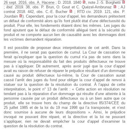
26 sept. 2016, obs. A. Hacene
; D. 2018. 1840
, note J.-S. Borghetti
;
ibid
. 2019. 38, obs. P. Brun, O. Gout et C. Quézel-Ambrunaz
; AJ
contrat 2018. 442, obs. C.-E. Bucher
; RTD civ. 2019. 121, obs. P.
Jourdain
). Cependant, pour la cour d’appel, les demandeurs prétextent
un défaut de conformité alors qu’ils font plutôt état d’une défectuosité du
produit. Pour elle, les fondements étaient donc les mêmes. Les juges du
fond ajoutent que le défaut de conformité allégué tient à la sécurité du
produit et ne comporte aucun lien de causalité avec les dommages dont
les victimes demandent réparation.
Il est possible de proposer deux interprétations de cet arrêt. Dans la
première, il ne serait pas question de cumul. La Cour de cassation ne
ferait qu’expliquer que la question du cumul n’a pas de sens dans la
mesure où la responsabilité du fait des produits défectueux ne trouve
pas à s’appliquer. Dit autrement, après avoir jugé que la cour d’appel
avait eu raison de refuser de réparer le préjudice résultant d’un dommage
causé au produit défectueux lui-même, la Cour de cassation aurait
cassé l’arrêt des juges du fond pour obliger la cour d’appel de renvoi à
statuer sur la question de la résolution du contrat. À l’appui de cette
interprétation, le point n° 13 de l’arrêt : « Cette action en résolution ne
tendant pas à la réparation d’un dommage qui résulte d’une atteinte à la
personne causée par un produit défectueux ou à un bien autre que ce
produit, elle se trouve hors du champ de la directive 85/374/CEE du
25 juillet 1985 et de la loi du 19 mai 1998 qui l’a transposée, et n’est
donc soumise à aucune de leurs dispositions ». Ainsi, le préjudice
invoqué ne pouvant être réparé, et la directive et la loi ne pouvant
s’appliquer, rien ne devait empêcher la cour d’appel d’examiner la
question de la résolution du contrat.