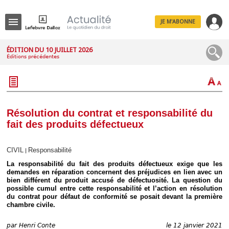
JE M'ABONNE
Menu
ÉDITION DU 10 JUILLET 2026
Éditions précédentes
R
e
c
h
e
r
c
Résolution du contrat et responsabilité du
h
fait des produits défectueux
e
CIVIL
Responsabilité
|
La responsabilité du fait des produits défectueux exige que les
Déplier
demandes en réparation concernent des préjudices en lien avec un
Administratif
bien différent du produit accusé de défectuosité. La question du
possible cumul entre cette responsabilité et l’action en résolution
Déplier
du contrat pour défaut de conformité se posait devant la première
Affaires
chambre civile.
Déplier
Civil
par
Henri Conte
le 12 janvier 2021