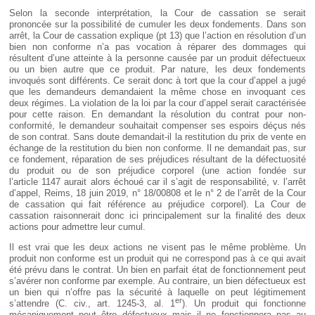
Selon la seconde interprétation, la Cour de cassation se serait
prononcée sur la possibilité de cumuler les deux fondements. Dans son
arrêt, la Cour de cassation explique (pt 13) que l’action en résolution d’un
bien non conforme n’a pas vocation à réparer des dommages qui
résultent d’une atteinte à la personne causée par un produit défectueux
ou un bien autre que ce produit. Par nature, les deux fondements
invoqués sont différents. Ce serait donc à tort que la cour d’appel a jugé
que les demandeurs demandaient la même chose en invoquant ces
deux régimes. La violation de la loi par la cour d’appel serait caractérisée
pour cette raison. En demandant la résolution du contrat pour non-
conformité, le demandeur souhaitait compenser ses espoirs déçus nés
de son contrat. Sans doute demandait-il la restitution du prix de vente en
échange de la restitution du bien non conforme. Il ne demandait pas, sur
ce fondement, réparation de ses préjudices résultant de la défectuosité
du produit ou de son préjudice corporel (une action fondée sur
l’article 1147 aurait alors échoué car il s’agit de responsabilité, v. l’arrêt
d’appel, Reims, 18 juin 2019, n° 18/00808 et le n° 2 de l’arrêt de la Cour
de cassation qui fait référence au préjudice corporel). La Cour de
cassation raisonnerait donc ici principalement sur la finalité des deux
actions pour admettre leur cumul.
Il est vrai que les deux actions ne visent pas le même problème. Un
produit non conforme est un produit qui ne correspond pas à ce qui avait
été prévu dans le contrat. Un bien en parfait état de fonctionnement peut
s’avérer non conforme par exemple. Au contraire, un bien défectueux est
un bien qui n’offre pas la sécurité à laquelle on peut légitimement
er
s’attendre (C. civ., art. 1245-3, al. 1
). Un produit qui fonctionne
mécaniquement peut être défectueux mais il ne fonctionnera pas au