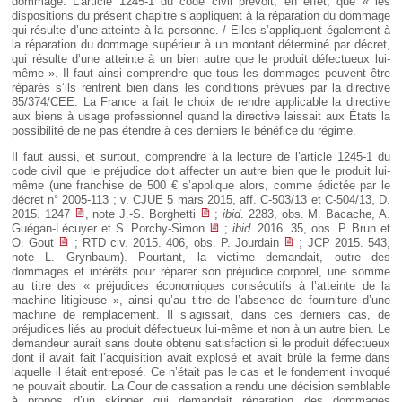
dommage. L’article 1245-1 du code civil prévoit, en effet, que « les
dispositions du présent chapitre s’appliquent à la réparation du dommage
qui résulte d’une atteinte à la personne. / Elles s’appliquent également à
la réparation du dommage supérieur à un montant déterminé par décret,
qui résulte d’une atteinte à un bien autre que le produit défectueux lui-
même ». Il faut ainsi comprendre que tous les dommages peuvent être
réparés s’ils rentrent bien dans les conditions prévues par la directive
85/374/CEE. La France a fait le choix de rendre applicable la directive
aux biens à usage professionnel quand la directive laissait aux États la
possibilité de ne pas étendre à ces derniers le bénéfice du régime.
Il faut aussi, et surtout, comprendre à la lecture de l’article 1245-1 du
code civil que le préjudice doit affecter un autre bien que le produit lui-
même (une franchise de 500 € s’applique alors, comme édictée par le
décret n° 2005-113 ; v. CJUE 5 mars 2015, aff. C-503/13 et C-504/13, D.
2015. 1247
, note J.-S. Borghetti
;
ibid
. 2283, obs. M. Bacache, A.
Guégan-Lécuyer et S. Porchy-Simon
;
ibid
. 2016. 35, obs. P. Brun et
O. Gout
; RTD civ. 2015. 406, obs. P. Jourdain
; JCP 2015. 543,
note L. Grynbaum). Pourtant, la victime demandait, outre des
dommages et intérêts pour réparer son préjudice corporel, une somme
au titre des « préjudices économiques consécutifs à l’atteinte de la
machine litigieuse », ainsi qu’au titre de l’absence de fourniture d’une
machine de remplacement. Il s’agissait, dans ces derniers cas, de
préjudices liés au produit défectueux lui-même et non à un autre bien. Le
demandeur aurait sans doute obtenu satisfaction si le produit défectueux
dont il avait fait l’acquisition avait explosé et avait brûlé la ferme dans
laquelle il était entreposé. Ce n’était pas le cas et le fondement invoqué
ne pouvait aboutir. La Cour de cassation a rendu une décision semblable
à propos d’un skipper qui demandait réparation des dommages