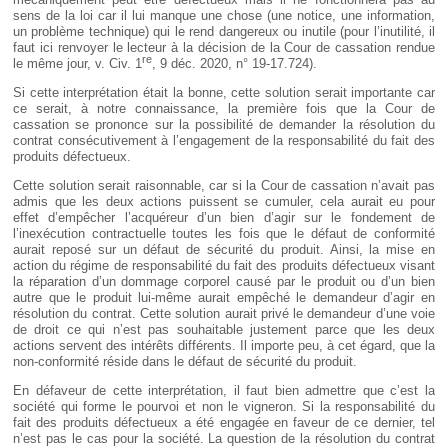
sens de la loi car il lui manque une chose (une notice, une information,
un problème technique) qui le rend dangereux ou inutile (pour l’inutilité, il
faut ici renvoyer le lecteur à la décision de la Cour de cassation rendue
re
le même jour, v. Civ. 1
, 9 déc. 2020, n° 19-17.724).
Si cette interprétation était la bonne, cette solution serait importante car
ce serait, à notre connaissance, la première fois que la Cour de
cassation se prononce sur la possibilité de demander la résolution du
contrat consécutivement à l’engagement de la responsabilité du fait des
produits défectueux.
Cette solution serait raisonnable, car si la Cour de cassation n’avait pas
admis que les deux actions puissent se cumuler, cela aurait eu pour
effet d’empêcher l’acquéreur d’un bien d’agir sur le fondement de
l’inexécution contractuelle toutes les fois que le défaut de conformité
aurait reposé sur un défaut de sécurité du produit. Ainsi, la mise en
action du régime de responsabilité du fait des produits défectueux visant
la réparation d’un dommage corporel causé par le produit ou d’un bien
autre que le produit lui-même aurait empêché le demandeur d’agir en
résolution du contrat. Cette solution aurait privé le demandeur d’une voie
de droit ce qui n’est pas souhaitable justement parce que les deux
actions servent des intérêts différents. Il importe peu, à cet égard, que la
non-conformité réside dans le défaut de sécurité du produit.
En défaveur de cette interprétation, il faut bien admettre que c’est la
société qui forme le pourvoi et non le vigneron. Si la responsabilité du
fait des produits défectueux a été engagée en faveur de ce dernier, tel
n’est pas le cas pour la société. La question de la résolution du contrat