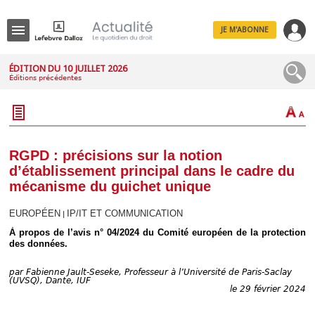
JE M'ABONNE
Menu
ÉDITION DU 10 JUILLET 2026
Éditions précédentes
R
e
c
h
e
r
c
RGPD : précisions sur la notion
h
d’établissement principal dans le cadre du
e
mécanisme du guichet unique
EUROPÉEN
IP/IT ET COMMUNICATION
|
À propos de l’avis n° 04/2024 du Comité européen de la protection
Déplier
des données.
Administratif
Déplier
Affaires
par
Fabienne Jault-Seseke, Professeur à l’Université de Paris-Saclay
(UVSQ), Dante, IUF
le 29 février 2024
Déplier
Civil