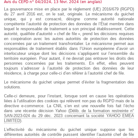
Déplier
Avis du CEPD n° 04/2024, 13 févr. 2024 (en anglais)
Européen
La gouvernance mise en place par le règlement (UE) 2016/679 (RGPD)
Déplier
du 27 avril 2016 est, on le sait, originale. Le mécanisme du guichet
Immobilier
unique, qui y est consacré, désigne comme autorité nationale
compétente l’autorité de protection des données de l’État membre dans
Déplier
lequel le responsable de traitement a son principal établissement. Cette
IP/IT
autorité, qualifiée d’autorité « chef de file », prend les décisions requises
et
en coopération avec les autres autorités de protection des données
Déplier
Communication
Pénal
concernées par un traitement transfrontalier. Le mécanisme permet aux
responsables de traitement établis dans l’Union européenne d’avoir un
Déplier
interlocuteur unique dont les décisions s’appliquent sur l’ensemble du
Social
territoire européen. Pour autant, il ne devrait pas entraver les droits des
personnes concernées par les traitements. En effet, elles peuvent
Déplier
Avocat
toujours s’adresser à l’autorité de protection des données de leur
résidence, à charge pour celle-ci d’en référer à l’autorité chef de file.
Le mécanisme du guichet unique permet d’éviter la fragmentation des
solutions.
Celle-ci demeure, pour l’instant, lorsque sont en cause les opérations
liées à l’utilisation des cookies qui relèvent non pas du RGPD mais de la
directive e-commerce. La CNIL s’en est une nouvelle fois fait l’écho
dans une récente décision
Yahoo
(
Délib. de la formation restreinte n°
SAN-2023-024 du 29 déc. 2023 concernant la société YAHOO EMEA
LIMITED
).
L’effectivité du mécanisme du guichet unique suppose que les
différentes autorités de contrôle puissent identifier l’autorité chef de file