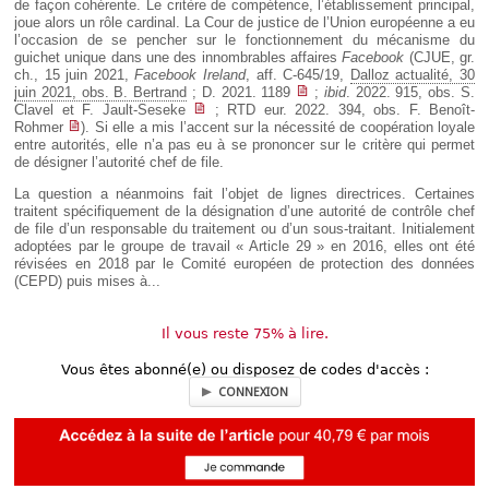
de façon cohérente. Le critère de compétence, l’établissement principal,
joue alors un rôle cardinal. La Cour de justice de l’Union européenne a eu
l’occasion de se pencher sur le fonctionnement du mécanisme du
guichet unique dans une des innombrables affaires
Facebook
(CJUE, gr.
ch., 15 juin 2021,
Facebook Ireland
, aff. C-645/19,
Dalloz actualité, 30
juin 2021, obs. B. Bertrand
; D. 2021. 1189
;
ibid
. 2022. 915, obs. S.
Clavel et F. Jault-Seseke
; RTD eur. 2022. 394, obs. F. Benoît-
Rohmer
). Si elle a mis l’accent sur la nécessité de coopération loyale
entre autorités, elle n’a pas eu à se prononcer sur le critère qui permet
de désigner l’autorité chef de file.
La question a néanmoins fait l’objet de lignes directrices. Certaines
traitent spécifiquement de la désignation d’une autorité de contrôle chef
de file d’un responsable du traitement ou d’un sous-traitant. Initialement
adoptées par le groupe de travail « Article 29 » en 2016, elles ont été
révisées en 2018 par le Comité européen de protection des données
(CEPD) puis mises à...
Il vous reste 75% à lire.
Vous êtes abonné(e) ou disposez de codes d'accès :
CONNEXION