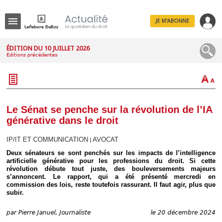
JE M'ABONNE
Menu
ÉDITION DU 10 JUILLET 2026
Éditions précédentes
R
e
c
h
e
r
c
Le Sénat se penche sur la révolution de l’IA
h
générative dans le droit
e
IP/IT ET COMMUNICATION
AVOCAT
|
Deux sénateurs se sont penchés sur les impacts de l’intelligence
artificielle générative pour les professions du droit. Si cette
Déplier
révolution débute tout juste, des bouleversements majeurs
Administratif
s’annoncent. Le rapport, qui a été présenté mercredi en
Déplier
commission des lois, reste toutefois rassurant. Il faut agir, plus que
Affaires
subir.
Déplier
Civil
par
Pierre Januel, Journaliste
le 20 décembre 2024