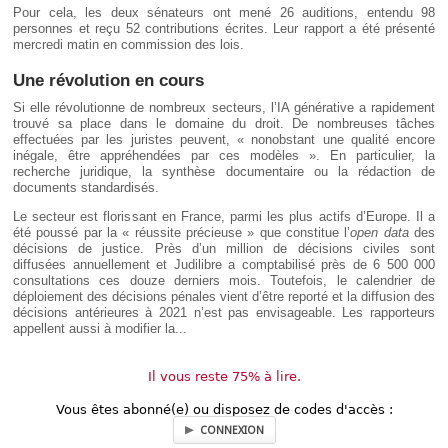
Pour cela, les deux sénateurs ont mené 26 auditions, entendu 98
personnes et reçu 52 contributions écrites. Leur rapport a été présenté
mercredi matin en commission des lois.
Une révolution en cours
Si elle révolutionne de nombreux secteurs, l’IA générative a rapidement
trouvé sa place dans le domaine du droit. De nombreuses tâches
effectuées par les juristes peuvent, « nonobstant une qualité encore
inégale, être appréhendées par ces modèles ». En particulier, la
recherche juridique, la synthèse documentaire ou la rédaction de
documents standardisés.
Le secteur est florissant en France, parmi les plus actifs d’Europe. Il a
été poussé par la « réussite précieuse » que constitue l’
open data
des
décisions de justice. Près d’un million de décisions civiles sont
diffusées annuellement et Judilibre a comptabilisé près de 6 500 000
consultations ces douze derniers mois. Toutefois, le calendrier de
déploiement des décisions pénales vient d’être reporté et la diffusion des
décisions antérieures à 2021 n’est pas envisageable. Les rapporteurs
appellent aussi à modifier la...
Il vous reste 75% à lire.
Vous êtes abonné(e) ou disposez de codes d'accès :
CONNEXION