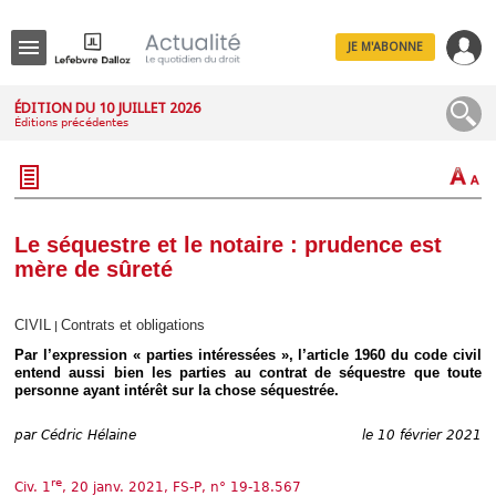
JE M'ABONNE
Menu
ÉDITION DU 10 JUILLET 2026
Éditions précédentes
R
e
c
h
e
r
c
Le séquestre et le notaire : prudence est
h
mère de sûreté
e
CIVIL
Contrats et obligations
|
Par l’expression « parties intéressées », l’article 1960 du code civil
Déplier
entend aussi bien les parties au contrat de séquestre que toute
Administratif
personne ayant intérêt sur la chose séquestrée.
Déplier
Affaires
par
Cédric Hélaine
le 10 février 2021
Déplier
Civil
re
Civ. 1
, 20 janv. 2021, FS-P, n° 19-18.567