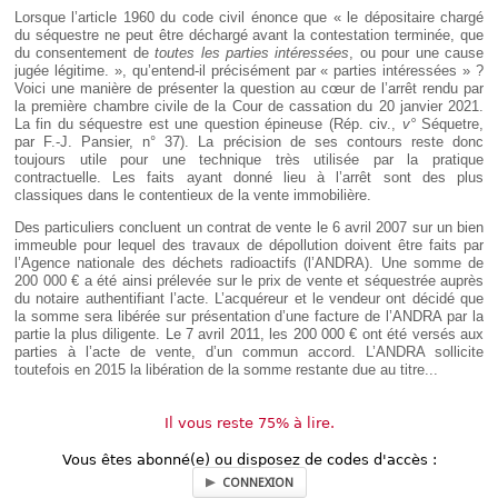
Déplier
Lorsque l’article 1960 du code civil énonce que « le dépositaire chargé
Européen
du séquestre ne peut être déchargé avant la contestation terminée, que
Déplier
du consentement de
toutes les parties intéressées
, ou pour une cause
Immobilier
jugée légitime. », qu’entend-il précisément par « parties intéressées » ?
Voici une manière de présenter la question au cœur de l’arrêt rendu par
Déplier
la première chambre civile de la Cour de cassation du 20 janvier 2021.
IP/IT
La fin du séquestre est une question épineuse (Rép. civ.,
v°
Séquetre,
et
Déplier
par F.-J. Pansier, n° 37). La précision de ses contours reste donc
Communication
Pénal
toujours utile pour une technique très utilisée par la pratique
contractuelle. Les faits ayant donné lieu à l’arrêt sont des plus
Déplier
classiques dans le contentieux de la vente immobilière.
Social
Des particuliers concluent un contrat de vente le 6 avril 2007 sur un bien
Déplier
immeuble pour lequel des travaux de dépollution doivent être faits par
Avocat
l’Agence nationale des déchets radioactifs (l’ANDRA). Une somme de
200 000 € a été ainsi prélevée sur le prix de vente et séquestrée auprès
du notaire authentifiant l’acte. L’acquéreur et le vendeur ont décidé que
la somme sera libérée sur présentation d’une facture de l’ANDRA par la
partie la plus diligente. Le 7 avril 2011, les 200 000 € ont été versés aux
parties à l’acte de vente, d’un commun accord. L’ANDRA sollicite
toutefois en 2015 la libération de la somme restante due au titre...
Il vous reste 75% à lire.
Vous êtes abonné(e) ou disposez de codes d'accès :
CONNEXION