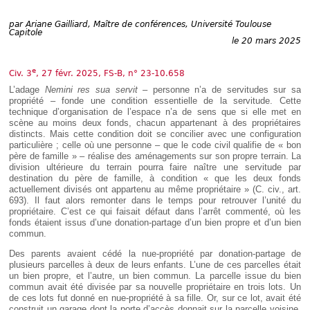
Déplier
Européen
par
Ariane Gailliard, Maître de conférences, Université Toulouse
Déplier
Capitole
le 20 mars 2025
Immobilier
Déplier
IP/IT
e
Civ. 3
, 27 févr. 2025, FS-B, n° 23-10.658
et
Déplier
L’adage
Nemini res sua servit
– personne n’a de servitudes sur sa
Communication
Pénal
propriété – fonde une condition essentielle de la servitude. Cette
technique d’organisation de l’espace n’a de sens que si elle met en
Déplier
scène au moins deux fonds, chacun appartenant à des propriétaires
Social
distincts. Mais cette condition doit se concilier avec une configuration
Déplier
particulière ; celle où une personne – que le code civil qualifie de « bon
Avocat
père de famille » – réalise des aménagements sur son propre terrain. La
division ultérieure du terrain pourra faire naître une servitude par
destination du père de famille, à condition « que les deux fonds
actuellement divisés ont appartenu au même propriétaire » (C. civ., art.
693). Il faut alors remonter dans le temps pour retrouver l’unité du
propriétaire. C’est ce qui faisait défaut dans l’arrêt commenté, où les
fonds étaient issus d’une donation-partage d’un bien propre et d’un bien
commun.
Des parents avaient cédé la nue-propriété par donation-partage de
plusieurs parcelles à deux de leurs enfants. L’une de ces parcelles était
un bien propre, et l’autre, un bien commun. La parcelle issue du bien
commun avait été divisée par sa nouvelle propriétaire en trois lots. Un
de ces lots fut donné en nue-propriété à sa fille. Or, sur ce lot, avait été
construit un garage dont la porte d’accès donnait sur la parcelle voisine,