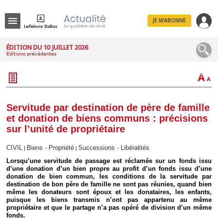
JE M'ABONNE
Menu
ÉDITION DU 10 JUILLET 2026
Éditions précédentes
R
e
c
h
e
r
c
Servitude par destination de père de famille
h
et donation de biens communs : précisions
e
sur l’unité de propriétaire
CIVIL
Biens - Propriété
Successions - Libéralités
|
|
Lorsqu’une servitude de passage est réclamée sur un fonds issu
Déplier
d’une donation d’un bien propre au profit d’un fonds issu d’une
Administratif
donation de bien commun, les conditions de la servitude par
Déplier
destination de bon père de famille ne sont pas réunies, quand bien
Affaires
même les donateurs sont époux et les donataires, les enfants,
puisque les biens transmis n’ont pas appartenu au même
Déplier
propriétaire et que le partage n’a pas opéré de division d’un même
Civil
fonds.