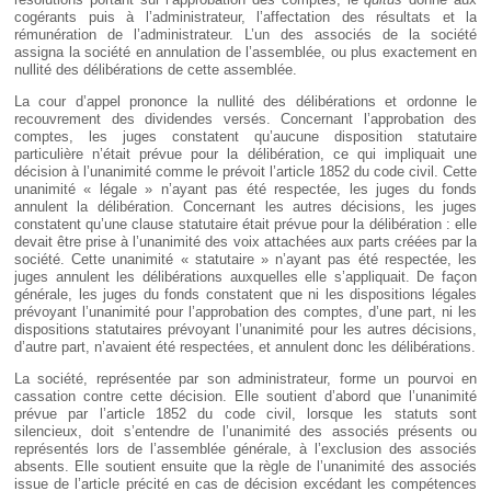
cogérants puis à l’administrateur, l’affectation des résultats et la
rémunération de l’administrateur. L’un des associés de la société
assigna la société en annulation de l’assemblée, ou plus exactement en
nullité des délibérations de cette assemblée.
La cour d’appel prononce la nullité des délibérations et ordonne le
recouvrement des dividendes versés. Concernant l’approbation des
comptes, les juges constatent qu’aucune disposition statutaire
particulière n’était prévue pour la délibération, ce qui impliquait une
décision à l’unanimité comme le prévoit l’article 1852 du code civil. Cette
unanimité « légale » n’ayant pas été respectée, les juges du fonds
annulent la délibération. Concernant les autres décisions, les juges
constatent qu’une clause statutaire était prévue pour la délibération : elle
devait être prise à l’unanimité des voix attachées aux parts créées par la
société. Cette unanimité « statutaire » n’ayant pas été respectée, les
juges annulent les délibérations auxquelles elle s’appliquait. De façon
générale, les juges du fonds constatent que ni les dispositions légales
prévoyant l’unanimité pour l’approbation des comptes, d’une part, ni les
dispositions statutaires prévoyant l’unanimité pour les autres décisions,
d’autre part, n’avaient été respectées, et annulent donc les délibérations.
La société, représentée par son administrateur, forme un pourvoi en
cassation contre cette décision. Elle soutient d’abord que l’unanimité
prévue par l’article 1852 du code civil, lorsque les statuts sont
silencieux, doit s’entendre de l’unanimité des associés présents ou
représentés lors de l’assemblée générale, à l’exclusion des associés
absents. Elle soutient ensuite que la règle de l’unanimité des associés
issue de l’article précité en cas de décision excédant les compétences