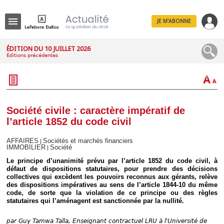
JE M'ABONNE
Menu
ÉDITION DU 10 JUILLET 2026
Éditions précédentes
R
e
c
h
e
r
c
Société civile : caractère impératif de
h
l’article 1852 du code civil
e
AFFAIRES
Sociétés et marchés financiers
|
IMMOBILIER
Société
|
Le principe d’unanimité prévu par l’article 1852 du code civil, à
Déplier
défaut de dispositions statutaires, pour prendre des décisions
Administratif
collectives qui excèdent les pouvoirs reconnus aux gérants, relève
des dispositions impératives au sens de l’article 1844-10 du même
Déplier
code, de sorte que la violation de ce principe ou des règles
Affaires
statutaires qui l’aménagent est sanctionnée par la nullité.
Déplier
Civil
par
Guy Tamwa Talla, Enseignant contractuel LRU à l'Université de