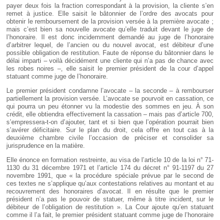
payer deux fois la fraction correspondant à la provision, la cliente s’en
remet à justice. Elle saisit le bâtonnier de l’ordre des avocats pour
obtenir le remboursement de la provision versée à la première avocate ;
mais c’est bien sa nouvelle avocate qu’elle traduit devant le juge de
l’honoraire. Il est donc incidemment demandé au juge de l’honoraire
d’arbitrer lequel, de l’ancien ou du nouvel avocat, est débiteur d’une
possible obligation de restitution. Faute de réponse du bâtonnier dans le
délai imparti – voilà décidément une cliente qui n’a pas de chance avec
les robes noires –, elle saisit le premier président de la cour d’appel
statuant comme juge de l’honoraire.
Le premier président condamne l’avocate – la seconde – à rembourser
partiellement la provision versée. L’avocate se pourvoit en cassation, ce
qui pourra un peu étonner vu la modestie des sommes en jeu. À son
crédit, elle obtiendra effectivement la cassation – mais pas d’article 700,
s’empressera-t-on d’ajouter, tant et si bien que l’opération pourrait bien
s’avérer déficitaire. Sur le plan du droit, cela offre en tout cas à la
deuxième chambre civile l’occasion de préciser et consolider sa
jurisprudence en la matière.
Elle énonce en formation restreinte, au visa de l’article 10 de la loi n° 71-
1130 du 31 décembre 1971 et l’article 174 du décret n° 91-1197 du 27
novembre 1991, que « la procédure spéciale prévue par le second de
ces textes ne s’applique qu’aux contestations relatives au montant et au
recouvrement des honoraires d’avocat. Il en résulte que le premier
président n’a pas le pouvoir de statuer, même à titre incident, sur le
débiteur de l’obligation de restitution ». La Cour ajoute qu’en statuant
comme il l’a fait, le premier président statuant comme juge de l’honoraire