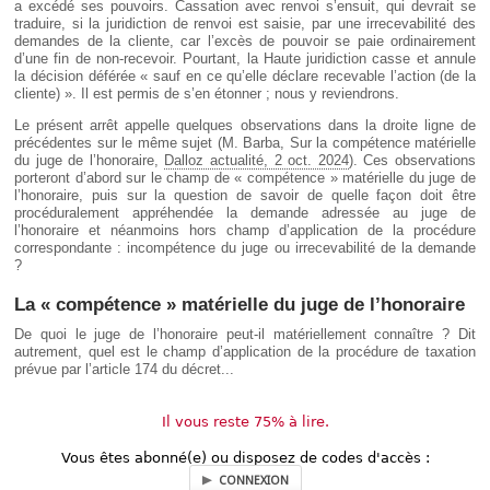
a excédé ses pouvoirs. Cassation avec renvoi s’ensuit, qui devrait se
traduire, si la juridiction de renvoi est saisie, par une irrecevabilité des
demandes de la cliente, car l’excès de pouvoir se paie ordinairement
d’une fin de non-recevoir. Pourtant, la Haute juridiction casse et annule
la décision déférée « sauf en ce qu’elle déclare recevable l’action (de la
cliente) ». Il est permis de s’en étonner ; nous y reviendrons.
Le présent arrêt appelle quelques observations dans la droite ligne de
précédentes sur le même sujet (M. Barba, Sur la compétence matérielle
du juge de l’honoraire,
Dalloz actualité, 2 oct. 2024
). Ces observations
porteront d’abord sur le champ de « compétence » matérielle du juge de
l’honoraire, puis sur la question de savoir de quelle façon doit être
procéduralement appréhendée la demande adressée au juge de
l’honoraire et néanmoins hors champ d’application de la procédure
correspondante : incompétence du juge ou irrecevabilité de la demande
?
La « compétence » matérielle du juge de l’honoraire
De quoi le juge de l’honoraire peut-il matériellement connaître ? Dit
autrement, quel est le champ d’application de la procédure de taxation
prévue par l’article 174 du décret...
Il vous reste 75% à lire.
Vous êtes abonné(e) ou disposez de codes d'accès :
CONNEXION