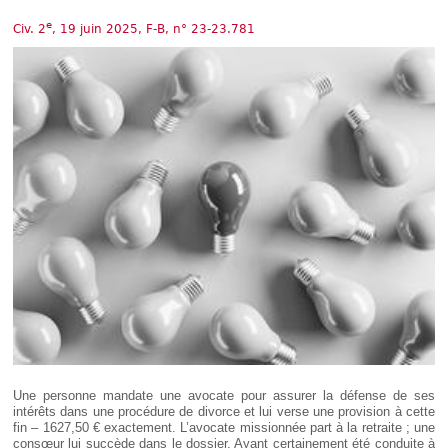
Déplier
Européen
e
Civ. 2
, 19 juin 2025, F-B, n° 23-23.781
Déplier
Immobilier
Déplier
IP/IT
et
Déplier
Communication
Pénal
Déplier
Social
Déplier
Avocat
Une personne mandate une avocate pour assurer la défense de ses
intérêts dans une procédure de divorce et lui verse une provision à cette
fin – 1627,50 € exactement. L’avocate missionnée part à la retraite ; une
consœur lui succède dans le dossier. Ayant certainement été conduite à