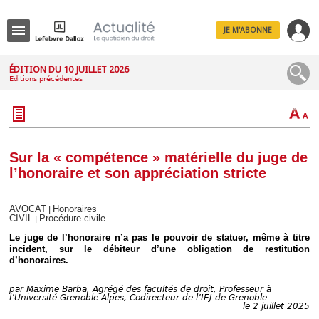
JE M'ABONNE
Menu
ÉDITION DU 10 JUILLET 2026
Éditions précédentes
R
e
c
h
e
r
c
Sur la « compétence » matérielle du juge de
h
l’honoraire et son appréciation stricte
e
AVOCAT
Honoraires
|
CIVIL
Procédure civile
|
Déplier
Le juge de l’honoraire n’a pas le pouvoir de statuer, même à titre
Administratif
incident, sur le débiteur d’une obligation de restitution
d’honoraires.
Déplier
Affaires
par
Maxime Barba, Agrégé des facultés de droit, Professeur à
Déplier
l’Université Grenoble Alpes, Codirecteur de l’IEJ de Grenoble
Civil
le 2 juillet 2025