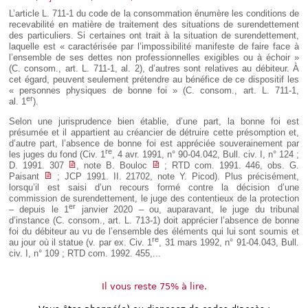
Déplier
L’article L. 711-1 du code de la consommation énumère les conditions de
Européen
recevabilité en matière de traitement des situations de surendettement
Déplier
des particuliers. Si certaines ont trait à la situation de surendettement,
Immobilier
laquelle est « caractérisée par l’impossibilité manifeste de faire face à
l’ensemble de ses dettes non professionnelles exigibles ou à échoir »
Déplier
(C. consom., art. L. 711-1, al. 2), d’autres sont relatives au débiteur. À
IP/IT
et
cet égard, peuvent seulement prétendre au bénéfice de ce dispositif les
Déplier
Communication
« personnes physiques de bonne foi » (C. consom., art. L. 711-1,
Pénal
er
al. 1
).
Déplier
Selon une jurisprudence bien établie, d’une part, la bonne foi est
Social
présumée et il appartient au créancier de détruire cette présomption et,
Déplier
d’autre part, l’absence de bonne foi est appréciée souverainement par
re
Avocat
les juges du fond (Civ. 1
, 4 avr. 1991, n° 90-04.042, Bull. civ. I, n° 124 ;
D. 1991. 307
, note B. Bouloc
; RTD com. 1991. 446, obs. G.
Paisant
; JCP 1991. II. 21702, note Y. Picod). Plus précisément,
lorsqu’il est saisi d’un recours formé contre la décision d’une
commission de surendettement, le juge des contentieux de la protection
er
– depuis le 1
janvier 2020 – ou, auparavant, le juge du tribunal
d’instance (C. consom., art. L. 713-1) doit apprécier l’absence de bonne
foi du débiteur au vu de l’ensemble des éléments qui lui sont soumis et
re
au jour où il statue (v. par ex. Civ. 1
, 31 mars 1992, n° 91-04.043, Bull.
civ. I, n° 109 ; RTD com. 1992. 455,...
Il vous reste 75% à lire.