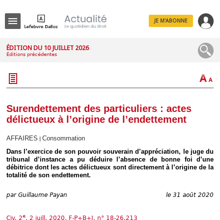
JE M'ABONNE
Menu
ÉDITION DU 10 JUILLET 2026
Éditions précédentes
R
e
c
h
e
r
c
Surendettement des particuliers : actes
h
délictueux à l’origine de l’endettement
e
AFFAIRES
Consommation
|
Dans l’exercice de son pouvoir souverain d’appréciation, le juge du
tribunal d’instance a pu déduire l’absence de bonne foi d’une
Déplier
débitrice dont les actes délictueux sont directement à l’origine de la
Administratif
totalité de son endettement.
Déplier
Affaires
par
Guillaume Payan
le 31 août 2020
Déplier
Civil
e
Civ. 2
, 2 juill. 2020, F-P+B+I, n° 18-26.213